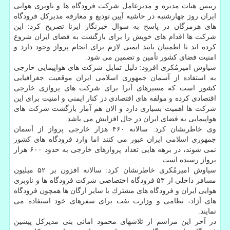
رییس هیات مدیره و مدیرعامل شركت فرودگاه ها و ناوبری هوایی
ایران روز چهارشنبه در حاشیه آیین تودیع و معارفه مدیركل فرودگاه
های هرمزگان در پاسخ به سوال خبرنگار ایرنا تصریح كرد: این
شركت ها اقدام های خویش را برای بازگشت به فضای ایران شروع
كرده اند تا اطمنیان یابند ایمنی لازم برای انجام پرواز وجود دارد و
امنیت فضای كشور تأمین و تضمین می شود.
سیاوش امیرمُكری افزود: دلیل تمایل شركت های هواپیمایی خارجی
به استفاده از آسمان جمهوری اسلامی ایران موقعیت جغرافیایی
كشور است كه مسیرهای آنرا برای شركت های پروازی خارجی
اقتصادی كرده و مولفه های اقتصادی در كنار ایمنی و امنیت برای این
شركت ها اهمیت بسیاری دارد و الان هم آمار بازگشت شركت های
هواپیمایی به فضای ایران در حال افزایش می باشد.
وی خاطرنشان كرد: سالانه ۴۶۰ هزار خارجی پرواز از آسمان
جمهوری اسلامی ایران عبور می كنند اما وارد فرودگاه های كشور
نمی شوند، در برهه هایی تعداد پروازهای خارجی به حدود ۶۰۰ هزار
پرواز رسیده است.
سیاوش امیرمُكری خاطرنشان كرد: سالانه افزون بر ۵۲ میلیون
مسافر داخلی از ۵۳ فرودگاه اختصاصی شركت فرودگاه ها و ناوبری
هوایی ایران و فرودگاه های مشترك با سایر ارگان ها همچون فرودگاه
های آزاد، نظامی و وزارت نفت برای سفرهای خود استفاده می
نمایند.
در آخر این مراسم از تلاشهای محمود امانی بنی مدیركل پیشین