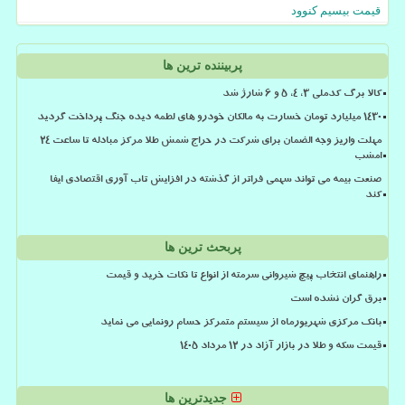
قیمت بیسیم کنوود
پربیننده ترین ها
کالا برگ کدملی 3، 4، 5 و 6 شارژ شد
۱۴۳۰ میلیارد تومان خسارت به مالکان خودرو های لطمه دیده جنگ پرداخت گردید
مهلت واریز وجه الضمان برای شرکت در حراج شمش طلا مرکز مبادله تا ساعت ۲۴
امشب
صنعت بیمه می تواند سهمی فراتر از گذشته در افزایش تاب آوری اقتصادی ایفا
کند
پربحث ترین ها
راهنمای انتخاب پیچ شیروانی سرمته از انواع تا نکات خرید و قیمت
برق گران نشده است
بانک مرکزی شهریورماه از سیستم متمرکز حسام رونمایی می نماید
قیمت سکه و طلا در بازار آزاد در ۱۲ مرداد ۱۴۰۵
جدیدترین ها