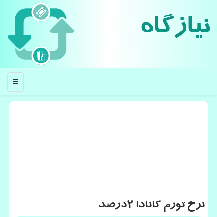
نیازگاه
منو
نرخ تورم كانادا 2درصد