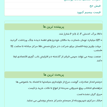
فیش حج
قیمت بیسیم کنوود
پربیننده ترین ها
کالا برگ کدملی 3، 4، 5 و 6 شارژ شد
۱۴۳۰ میلیارد تومان خسارت به مالکان خودرو های لطمه دیده جنگ پرداخت گردید
مهلت واریز وجه الضمان برای شرکت در حراج شمش طلا مرکز مبادله تا ساعت ۲۴
امشب
صنعت بیمه می تواند سهمی فراتر از گذشته در افزایش تاب آوری اقتصادی ایفا
کند
پربحث ترین ها
چشم انداز صادرات گوشت مرغ از ناپایداری سیاستها تا اعتماد به خصوصی ها
راهنمای انتخاب پیچ شیروانی سرمته از انواع تا نکات خرید و قیمت
برق گران نشده است
بانک مرکزی شهریورماه از سیستم متمرکز حسام رونمایی می نماید