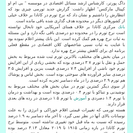
داگ پورتر، كارشناس ارشد مسائل اقتصادی در موسسه " بی ام او
كپیتال ماركتس" اظهار داشت: گزارش جدید تورمی چیزی بود كه
انتظارش را داشتیم و نشان داد كه نرخ تورم در كانادا بر خلاف خیلی
از كشورهای دیگر در محدوده هدف گذاری شده باقی مانده است.
بانك
مركزی كانادا بر خلاف همتای آمریكایی خود تابحال توانسته
است نرخ تورم را در محدوده دو درصدی باقی نگه دارد و این مسئله
به ثبات نرخ بهره هم كمك كرده است. این بانك پیشتر اعلام نموده بود
با عنایت به ثبات نسبی شاخصهای كلان اقتصادی در مقطع فعلی
برنامه ای برای كاهش بیشتر نرخ بهره ندارد.
در میان بخش های مختلف، بالاترین تورم ثبت شده مربوط به بخش
حمل و نقل با تورم ۳.۷ درصدی بوده كه بخشی زیادی از این افزایش
تورم خود ناشی از افزایش ۷.۴ درصدی قیمت بنزین و افزایش ۳.۵
درصدی سایر فرآورده های سوختی بوده است. بخش لباس و پوشاك
هم تورم ۲.۹ درصدی را در ماه دسامبر تجربه كرده است.
از سوی دیگر كمترین تورم در میان بخش های مختلف مربوط به
نوشیدنی و تنباكو با تورم ۰.۴ درصدی بوده است و بهداشت و درمان
با تورم ۱.۴ دصردی و
آموزش
با تورم ۱.۵ درصدی در رده های بعدی
قرار دارند.
هسته تورمی كه تغییرات قیمتی اقلام خوراكی و انرژی را به علت
نوسانات بالای آنها در نظر نمی گیرد، تا آخر ماه دسامبر به ۱.۹ درصد
رسیده كه نسبت به ماه قبل خود تغییری نداشته است. متوسط نرخ
تورم كانادا در بازه زمانی ۱۹۱۵ تا ۲۰۱۹ معادل ۳.۱۳ درصد بوده