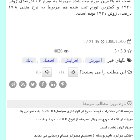
است كه بالاترین تورم ثبت شده مربوط به تورم ۲۱.۶درصدی ژوئن
۱۹۲۰ و كمترین تورم ثبت شده هم مربوط به نرخ منفی ۱۷.۸
درصدی ژوئن ۱۹۲۱ بوده است.
1398/11/06
22:21:05
4026
5
/
5.0
تگهای خبر:
آموزش
,
افزایش
,
اقتصاد
,
بانك
این مطلب را می پسندید؟
(0)
(1)
تازه ترین مطالب مرتبط
چشم انداز صادرات گوشت مرغ از ناپایداری سیاستها تا اعتماد به خصوصی ها
راهنمای انتخاب پیچ شیروانی سرمته از انواع تا نکات خرید و قیمت
برق گران نشده است
بانک مرکزی شهریورماه از سیستم متمرکز حسام رونمایی می نماید