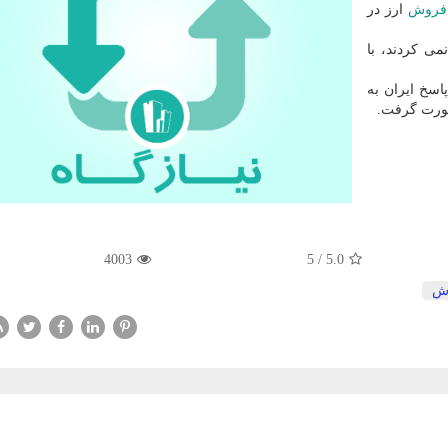
فروش
ارز در
ی كردند، با
اسخ ایران به
صورت گرفت.
4003
5
/
5.0
ش