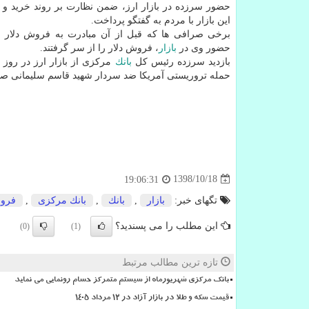
حضور سرزده در بازار ارز، ضمن نظارت بر روند خرید و
این بازار با مردم به گفتگو پرداخت.
برخی صرافی ها كه قبل از آن مبادرت به فروش دلار نم
حضور وی در
بازار
، فروش دلار را از سر گرفتند.
بازدید سرزده رئیس كل
بانك
مركزی از بازار ارز در روز پ
حمله تروریستی آمریكا ضد سردار شهید قاسم سلیمانی 
1398/10/18
19:06:31
تگهای خبر:
بازار
,
بانك
,
بانك مركزی
,
فرو
این مطلب را می پسندید؟
(0)
(1)
تازه ترین مطالب مرتبط
بانک مرکزی شهریورماه از سیستم متمرکز حسام رونمایی می نماید
قیمت سکه و طلا در بازار آزاد در ۱۲ مرداد ۱۴۰۵