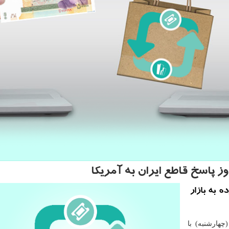
وز پاسخ قاطع ایران به آمریكا
 به بازار
چهارشنبه) با