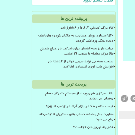
قیمت بیسیم کنوود
پربیننده ترین ها
کالا برگ کدملی 3، 4، 5 و 6 شارژ شد
۱۴۳۰ میلیارد تومان خسارت به مالکان خودرو های لطمه
دیده جنگ پرداخت گردید
مهلت واریز وجه الضمان برای شرکت در حراج شمش
طلا مرکز مبادله تا ساعت ۲۴ امشب
صنعت بیمه می تواند سهمی فراتر از گذشته در
افزایش تاب آوری اقتصادی ایفا کند
پربحث ترین ها
بانک مرکزی شهریورماه از سیستم متمرکز حسام
رونمایی می نماید
قیمت سکه و طلا در بازار آزاد در ۱۲ مرداد ۱۴۰۵
مغایرت باقی مانده حساب های مشتریان تا 17 مرداد
رفع می شود
گذر پله نوروز خان کجاست؟