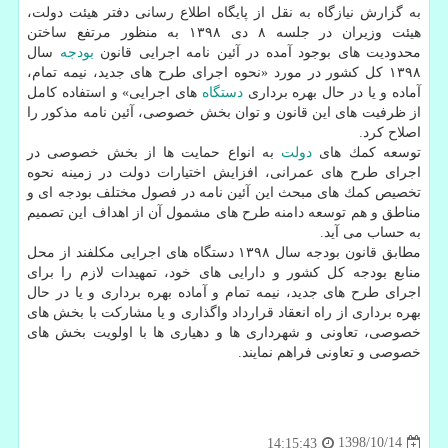
به گزارش نیازگاه به نقل از پایگاه اطلاع رسانی دفتر هیئت دولت،
هیئت وزیران در جلسه ۸ دی ۱۳۹۸ به منظور مرتفع ساختن
محدودیت های بوجود آمده در آئین نامه اجرایی قانون
بودجه
سال
۱۳۹۸ كل كشور در مورد «نحوه اجرای طرح های جدید، نیمه تمام،
آماده و یا در حال بهره برداری
دستگاه
های اجرایی» و استفاده كامل
از ظرفیت های این قانون و توان بخش خصوصی، آئین نامه مذكور را
اصلاح كرد.
توسعه كمك های
دولت
به انواع حمایت ها از بخش خصوصی در
اجرای طرح های عمرانی، افزایش اختیارات دولت در زمینه نحوه
تخصیص كمك های مبحث این آئین نامه در فصول مختلف بودجه ای و
مناطق و هم توسعه دامنه طرح های مشمول آن از اهداف این تصمیم
به حساب می آید.
مطابق قانون بودجه سال ۱۳۹۸ دستگاه های اجرایی مكلفند از محل
منابع بودجه كل كشور و دارایی های خود، تمهیدات لازم را برای
اجرای طرح های جدید، نیمه تمام و آماده بهره برداری و یا در حال
بهره برداری از راه انعقاد قرارداد واگذاری و یا مشاركت با بخش های
خصوصی، تعاونی و شهرداری ها و دهیاری ها با اولویت بخش های
خصوصی و تعاونی فراهم نمایند.
1398/10/14
14:15:43