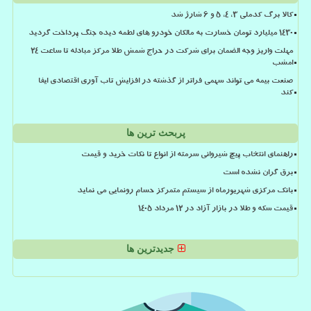
کالا برگ کدملی 3، 4، 5 و 6 شارژ شد
۱۴۳۰ میلیارد تومان خسارت به مالکان خودرو های لطمه دیده جنگ پرداخت گردید
مهلت واریز وجه الضمان برای شرکت در حراج شمش طلا مرکز مبادله تا ساعت ۲۴
امشب
صنعت بیمه می تواند سهمی فراتر از گذشته در افزایش تاب آوری اقتصادی ایفا
کند
پربحث ترین ها
راهنمای انتخاب پیچ شیروانی سرمته از انواع تا نکات خرید و قیمت
برق گران نشده است
بانک مرکزی شهریورماه از سیستم متمرکز حسام رونمایی می نماید
قیمت سکه و طلا در بازار آزاد در ۱۲ مرداد ۱۴۰۵
جدیدترین ها