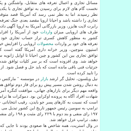
مسائل تجاری و اعمال تعرفه های متقابل، واشنگتن و پك
نخست گام های لازم برای رسیدن به توافق تجاری با یكدی
نظر رسیدند اما به نظر نمی رسد كه آمریكا قصد متو
تجاری را داشته باشد و احیانا اروپا مقصد بعدی جنگ تعرفه 
رابرت لایت هایزر، وزیر بازرگانی آمریكا به اروپا آگهی دا
طرف های اروپایی میزان
واردات
خود از آمریكا را افزای
كشور به منظور كاهش كسری تراز حساب تجاری خود با ا
تعرفه های خود بر واردات
محصولات
اروپایی را افزایش خوا
استیون منوچین، وزیر خزانه داری آمریكا گفته است 
توافق تجاری بین این كشور و چین احیانا تا اوایل ژانویه س
خواهد شد. وی افزوده است كه بر سر كلیات توافق شده 
جزئیات فنی باقی مانده است كه باید حل و فصل شود. از ط
را تایید كرده است.
نیل ویلسون، تحلیل گر ارشد
بازار
در موسسه " ماركتس دات 
به دنبال روشن شدن مسیر پیش رو برای فاز دوم توافق هست
واقعه مهم دیگر برای بازارهای جهانی، موافقت كنگره آمریك
شهادت افراد آگاه به پرونده اوكراین بود. دموكرات ها ترا
است كه نسبت به كارهای پسر جو بایدن، رقیب انتخاباتی خو
۱۹۷ رای منفی 
دهند، ترامپ عزل خواهد شد.
در وال استریت، همه شاخص ها صعودی بودند تا جایی كه