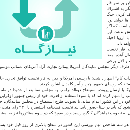
ن بر سر فاز
گر به اشتراك
قف كردن جنگ
ها خواهد بود.
ده است كه اگر
ش ندهند، این
روپا احیانا
هد داد.
كه فاز نخست
ال آینده امضا
و الان برخی
رف دیگر مجلس نمایندگان آمریكا پیمالن تجارت آزاد آمریكای شمالی موسوم 
كام" اظهار داشت: با رسیدن آمریكا و چین به فاز نخست توافق تجاری حالا 
ند كه روسای جمهور چین و آمریكا بدان اشاره كردند.
ا با ارسال پرونده استیضاح دونالد ترامپ به مجلس سنا بعد از حدودا دو ماه 
مپ را متهم كرده اند كه با سوء استفاده از قدرت خود از رئیس جمهور اوكراین
د در این كشور اقدام نماید. با تصویب طرح استیضاح در مجلس نمایندگان، حالا
ترامپ به سومین رئیس جمهور تاریخ این كشور تبدیل می شود كه باید در سنا حضور ی
و بند دوم با ۲۲۹ رای مثبت و ۱۹۸ رای منفی به تصویب نمایندگان كنگره رسید و در صورتیكه دو سوم سناتورها نیز به 
 هر سه شاخص مهم بورسی این كشور در سطح بالاتری از روز قبل خود بست