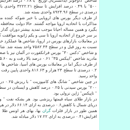
درصدی در سطح ۸۹۲۴.۹۶ واحدی بسته شد.
از طرف دیگر بورس های اروپایی با خبر شوكه كننده من
مذاكرات با اتحادیه اروپا مواجه گشتند. حالا دولت محافظه
بگیرد و همین مساله احیانا موجب تمدید بیشتر دوران گذار 
بر سر خروج از اتحادیه اروپا تا سی و یكم ژانویه موافقت 
مادرید شاخص "ایبكس ۳۵" ۰.۶۱ درصد بالا رفت و به ۹۶۷۵.۶۰ واحد رسید.
واحد رسید.
" تاپیكس" ژاپن نزولی بود.
دریای شمال با كاهش۰.۶ درصدی به ازای ۶۶.۱۴ دلار در هر بشكه مبادله شد.
همین طور در بازار فلزات
گران
افزایش۰.۴۱ درصدی به ازای ۱۷.۲۲ دلار مبادله شد.