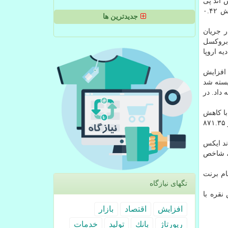
واحد بسته شد. شاخص "اس اند پی
۵۰۰" با ۰.۴۹ درصد افزایش تا سطح ۳۲۲۲.۲۱ واحدی بالا رفت و دیگر شاخص مهم بورسی آمریكا یعنی " نزدك كامپوزیت" با افزایش ۰.۴۲
جدیدترین ها
 جریان
 بروكسل
ه اروپا
ی داشتند تا جایی كه شاخص "فوتسی ۱۰۰" بورس لندن با جهش ۰.۱۱ درصد افزایش
"كك ۴۰" بورس پاریس با افزایش ۰.۸۲ درصدی در سطح ۶۰۲۱.۵۳ واحد بسته شد
۳۱ واحدی به كار خود خاتمه داد. در
ص "نیك كی ۲۲۵" بورس توكیو ژاپن با كاهش
۰.۲ درصدی تا سطح ۲۳ هزار و ۸۱۶.۶۳ واحدی پایین رفت و شاخص " هانگ سنگ" بورس هنگ كنگ با افزایش ۰.۲۵ درصدی به ۲۷ هزار و ۸۷۱.۳۵
د پی اس اند ایكس
م آسیایی، شاخص
هش به ۶۰.۴۴ دلار رسید و نفت خام برنت
تگهای نیازگاه
 دلار رسید. هر اونس نقره با
افزایش
اقتصاد
بازار
رپورتاژ
بانك
تولید
خدمات