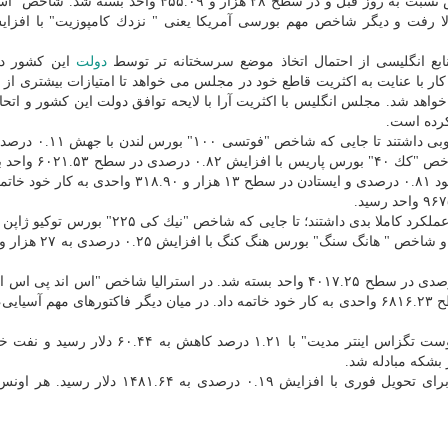
شاخص "داوجونز ایدانستریال اوریج" با ۰.۲۸ درصد افزایش نسبت به روز قبل و در سطح ۲۸ هزار و ۴۵۵.۰۹ 
ابع انگلیسی از احتمال اتخاذ موضع سرسختانه تر توسط
دولت
این كشور در
 كار با عنایت به اكثریت قاطع خود در مجلس می خواهد تا امتیازات بیشتری از
خواهد شد. مجلس انگلیس با اكثریت آرا با لایحه توافق دولت این كشور و اتحادی
كرده است.
در معاملات بازارهای بورس در اروپا، شاخص ها عملكرد خوب
نسبت به روز قبل و در سطح ۷۵۸۲.۴۴ واحد بسته شد. شاخص 
و شاخص "دكس ۳۰" بورس فرانكفورت در آلمان نیز با صعود ۰.۸۱ درصدی و ایستادن در سطح ۱۳ هزار و ۸.۹۰
از طرف دیگر اما در معاملات بورس های آسیا، شاخص ها عملكرد كاملا بدی داشتند؛ تا جایی كه شاخ
در چین شاخص " شانگ های كامپوزیت " با ریزش ۰.۲۵ درصدی در سطح ۴۰۱۷.۲۵ واحد بسته شد. در استرالیا شاخص "اس ان
۲۰۰" بورس سیدنی با ۰.۲۵ درصد كاهش و ایستادن در سطح ۶۸۱۶.۲۳ واحدی به كار خود خاتمه داد. در میان دیگر فاكتورهای مه
در بازار طلای سیاه قیمتها ریزشی بود. هر بشكه نفت " وست تگزاس اینتر مدیت" با ۱.۲۱ درصد كا
بها، بهای هر اونس طلا برای تحویل فوری با افزایش ۰.۱۹ درصدی به ۱۴۸۱.۶۴