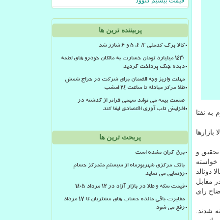
قیمت بیسیم کنوود
پربیننده ترین ها
کالا برگ کدملی 3، 4، 5 و 6 شارژ شد
۱۴۳۰ میلیارد تومان خسارت به مالکان خودرو های لطمه
دیده جنگ پرداخت گردید
مهلت واریز وجه الضمان برای شرکت در حراج شمش
طلا مرکز مبادله تا ساعت ۲۴ امشب
صنعت بیمه می تواند سهمی فراتر از گذشته در
افزایش تاب آوری اقتصادی ایفا کند
به نفتا
بازارها
پربحث ترین ها
تحقیق و
برق گران نشده است
 خواسته
بانک مرکزی شهریورماه از سیستم متمرکز حسام
 دونالد
رونمایی می نماید
ابد. بند نخست قطعنامه استیضاح با ۲۳۰ رای مثبت در مقابل
قیمت سکه و طلا در بازار آزاد در ۱۲ مرداد ۱۴۰۵
استیضاح رای
مغایرت باقی مانده حساب های مشتریان تا 17 مرداد
رفع می شود
ه شدند.