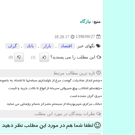
منبع:
نیازگاه
1398/09/27
18:28:17
تگهای خبر:
اقتصاد
,
بازار
,
بانك
,
گران
این مطلب را می پسندید؟
(0)
(1)
تازه ترین مطالب مرتبط
چشم انداز صادرات گوشت مرغ از ناپایداری سیاستها تا اعتماد به خصوص
راهنمای انتخاب پیچ شیروانی سرمته از انواع تا نکات خرید و قیمت
برق گران نشده است
بانک مرکزی شهریورماه از سیستم متمرکز حسام رونمایی می نماید
نظرات بینندگان در مورد این مطلب
لطفا شما هم
در مورد این مطلب
نظر دهید