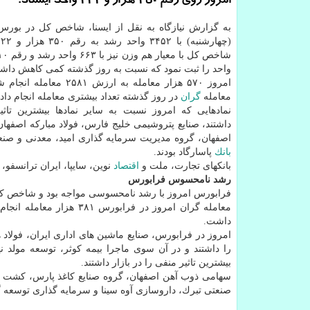
امروز روی رقم 350 هزار و 232 واحد ایستاد.
به گزارش نیازگاه به نقل از ایسنا، شاخص كل در بورس 
واحد را ثبت نمود كه نسبت به روز گذشته كمی كاهش داش
امروز ۵۷۰ هزار معامله به ارزش ۵۸۱
معامله
گران
در روز گذشته تعداد بیشتری معامله انجام داده
نمادهایی كه امروز نسبت به سایر نمادها بیشترین تاث
داشتند، صنایع پتروشیمی خلیج فارس، فولاد مباركه اصفهان
اصفهان، گروه مدیریت سرمایه گذاری امید، معدنی و صنع
بانك
پاسارگاد بودند.
بانكهای تجارت، ملت و
اقتصاد
نوین، سایپا، ایران ترانسفو، 
رشد نامحسوس فرابورس
فرابورس امروز با رشد نامحسوسی مواجه بود و شاخص كل این بازار به س
داشت.
امروز در فرابورس، صنایع ماشین های اداری ایران، فولاد 
را داشتند و در آن سوی ماجرا بیمه كوثر، توسعه مولد 
بیشترین تاثیر منفی را در بازار داشتند.
سهامی ذوب آهن اصفهان، گروه صنایع كاغذ پارس، كشت 
صنعتی تبرك، داروسازی آوه سینا و سرمایه گذاری توسعه گوه