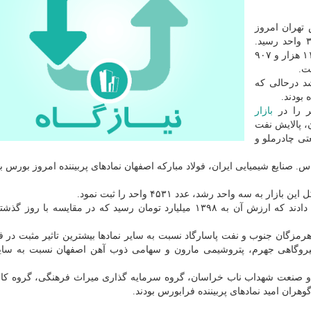
تهران امروز
(چهارشنبه) با ۳۴۵۲ واحد رشد به رقم ۳۵۰ هزار و ۳۲۲ واحد رسید.
شاخص كل با معیار هم وزن نیز با ۶۶۳ واحد رشد و رقم ۱۱۰ هزار و ۹۰۷
ت.
۲ معامله انجام شد درحالی كه
 بودند.
یر را در
بازار
، پالایش نفت
تی چادرملو و
س. صنایع شیمیایی ایران، فولاد مباركه اصفهان نمادهای پربیننده امروز بورس بو
ه واحد رشد، عدد ۴۵۳۱ واحد را ثبت نمود.
معامله گران امروز در فرابورس ۳۸۱ هزار معامله انجام دادند كه ارزش آن به ۱۳۹۸ میلیارد تومان رسید كه در مقایسه
هرمزگان جنوب و نفت پاسارگاد نسبت به سایر نمادها بیشترین تاثیر مثبت در 
نیروگاهی جهرم، پتروشیمی مارون و سهامی ذوب آهن اصفهان نسبت به سایر
و صنعت شهداب ناب خراسان، گروه سرمایه گذاری میراث فرهنگی، گروه كا
ران امید نمادهای پربیننده فرابورس بودند.