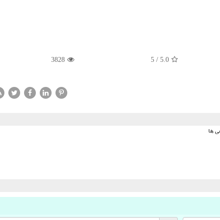
3828
5
/
5.0
ی ها