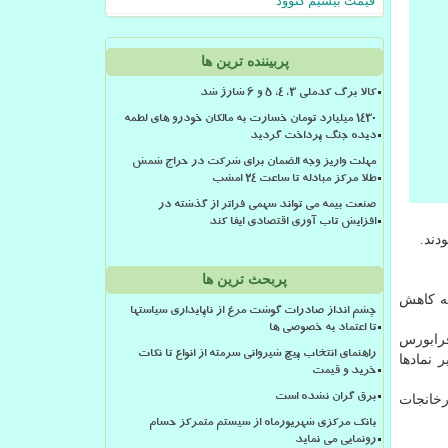
قیمت بیسیم کنوود
پربیننده ترین ها
کالا برگ کدملی 3، 4، 5 و 6 شارژ شد
۱۴۳۰ میلیارد تومان خسارت به مالکان خودرو های لطمه
دیده جنگ پرداخت گردید
مهلت واریز وجه الضمان برای شرکت در حراج شمش
طلا مرکز مبادله تا ساعت ۲۴ امشب
صنعت بیمه می تواند سهمی فراتر از گذشته در
افزایش تاب آوری اقتصادی ایفا کند
دند.
پربحث ترین ها
 با روز گذشته كاهش
چشم انداز صادرات گوشت مرغ از ناپایداری سیاستها
تا اعتماد به خصوصی ها
فرابورس
راهنمای انتخاب پیچ شیروانی سرمته از انواع تا نکات
 نمادها
خرید و قیمت
رخانجات
برق گران نشده است
بانک مرکزی شهریورماه از سیستم متمرکز حسام
رونمایی می نماید