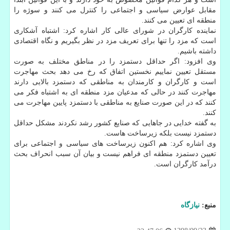
مقابل عوارض سیاسی و اجتماعی را كنترل می كنند و سوژه را
منطقه ای تعیین می كنند.
نماینده كارگران در شورای عالی كار اشاره كرد: اشتباه آشكاری
است كه مزد را تنها برای تعریف مزد در نظر بگیریم و نگاه اقتصادی
داشته باشیم.
وی افزود: اگر حداقل دستمزد را در مناطق مختلف به صورت
مستقل تعیین نماییم نخستین اتفاق كه رخ می دهد بحث مهاجرت
است و كارگران و كارمندان به مناطقی كه دستمزد بالایی دارند
مهاجرت كنند در حالی كه مدعیان مزد منطقه ای به اشتباه فكر می
كنند كه در این صورت صنایع به مناطقی با دستمزد پایین مهاجرت می
كنند.
به گفته خدایی در جاهایی كه صنایع كشور رشد نكردند مشكل حداقل
دستمزد نیست بلكه زیرساخت هاست.
وی اشاره كرد: هم اكنون زیرساخت های سیاسی و اجتماعی برای
تعیین دستمزد منطقه ای فراهم نیست و بیان آن سبب انحراف بحث
درآمد كارگران است.
منبع:
نیازگاه