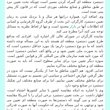
دستمزد منطقه ای گمراه كردن مسیر است چونكه بحث تعیین مزد
بر طبق مناطق و صنایع مختلف موردی است كه در قانون كار پیش
بینی شده است.
وی اضافه كرد: همواره درانتها هر سال و با نزدیك شدن به زمان
تعیین دستمزد كارگران، این بحث از طرف گروه كارفرمایی و كسانی
كه اطلاعات آنها در
بازار
محدود است و تنها از لحاظ نظریه به مسائل
توجه می كنند آنرا مطرح می كنند.
نماینده كارگران در شورای عالی كار اشاره كرد: افرادی كه مدافع
طرح تعیین دستمزد منطقه ای هستند باید به این مساله توجه داشته
باشند كه ما دو نوع دستمزد داریم؛ یك مورد حداقل دستمزد است كه
باید به صورت ملی تعیین شود و در واقع كف حمایتی دستمزد است
كه مورد تایید همه سازمان های بین المللی كار و قوانین كشور است.
سوژه دیگر تعیین مزد برای سایر سطوح است كه باید به صورت
منطقه ای و صنایع مختلف مذاكره نماییم.
خدایی افزود: هم اكنون مناطق ما جدا از یكدیگر نیست كه بدون در
نظر گرفتن عوارض اجتماعی و سیاسی این تصمیم به صورت مستقل
برای مناطق مختلف تعیین نماییم، اما برای صنایع مختلف این تفكیك
دستمزد در صنایع وجود دارد.
وی با اشاره به اینكه مقایسه كشور با سایر كشورها اشتباه است،
اظهار داشت: در بحث تعیین دستمزد برخی ایران را با آمریكا مقایسه
می كنند و می گویند كه دستمزدها به صورت منطقه ای تعیین می
شود و توجهی به این مساله نداریم كه حكومت آنها به صورت فدرالی
است و هر كدام قوانین مخصوص به خود دارند و با این قوانین ابتدا