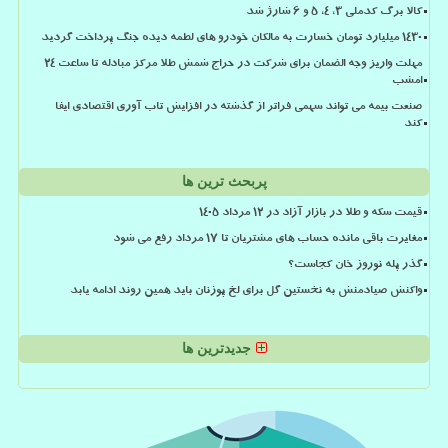
کالا برگ کدملی 3، 4، 5 و 6 شارژ شد
۱۴۳۰ میلیارد تومان خسارت به مالکان خودرو های لطمه دیده جنگ پرداخت گردید
مهلت واریز وجه الضمان برای شرکت در حراج شمش طلا مرکز مبادله تا ساعت ۲۴
امشب
صنعت بیمه می تواند سهمی فراتر از گذشته در افزایش تاب آوری اقتصادی ایفا
کند
پربحث ترین ها
قیمت سکه و طلا در بازار آزاد در ۱۲ مرداد ۱۴۰۵
مغایرت باقی مانده حساب های مشتریان تا 17 مرداد رفع می شود
گذر پله نوروز خان کجاست؟
واکنش صیادمنش به نخستین گل برای لخ پوزنان باید همین روند ادامه یابد
جدیدترین ها