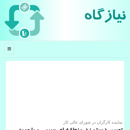
نیازگاه
منو
نماینده كارگران در شورای عالی كار: