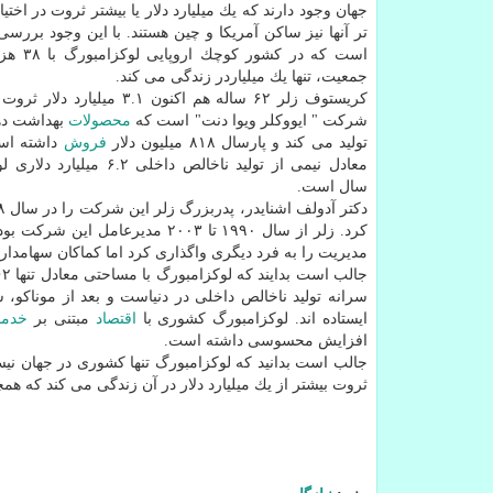
جهان وجود دارند كه یك میلیارد دلار یا بیشتر ثروت در اختیا
تر آنها نیز ساكن آمریكا و چین هستند. با این وجود بررسی
جمعیت، تنها یك میلیاردر زندگی می كند.
كریستوف زلر ۶۲ ساله هم اكنون ۳.۱ میلی
شركت " ایووكلر ویوا دنت" است كه
محصولات
بهداشت دها
تولید می كند و پارسال ۸۱۸ میلیون دلار
فروش
داشته اس
معادل نیمی از تولید ناخالص داخلی .۲
سال است.
كرد. زلر از سال ۱۹۹۰ تا ۲۰۰۳ مدیرعامل این 
مدیریت را به فرد دیگری واگذاری كرد اما كماكان سهامدار
ایستاده اند. لوكزامبورگ كشوری با
اقتصاد
مبتنی بر
خدما
افزایش محسوسی داشته است.
ثروت بیشتر از یك میلیارد دلار در آن زندگی می كند كه همچ