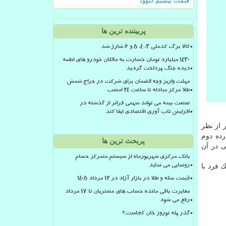
قیمت بیسیم کنوود
پربیننده ترین ها
کالا برگ کدملی 3، 4، 5 و 6 شارژ شد
۱۴۳۰ میلیارد تومان خسارت به مالکان خودرو های لطمه
دیده جنگ پرداخت گردید
مهلت واریز وجه الضمان برای شرکت در حراج شمش
طلا مرکز مبادله تا ساعت ۲۴ امشب
صنعت بیمه می تواند سهمی فراتر از گذشته در
افزایش تاب آوری اقتصادی ایفا کند
 كشور از نظر
ا سرانه تولید ناخالص داخلی ۱۶۵ هزار و ۲۸ دلاری در رده دوم
پربحث ترین ها
 در آن
بانک مرکزی شهریورماه از سیستم متمرکز حسام
د دارند كه تنها یك فرد با
رونمایی می نماید
قیمت سکه و طلا در بازار آزاد در ۱۲ مرداد ۱۴۰۵
مغایرت باقی مانده حساب های مشتریان تا 17 مرداد
رفع می شود
گذر پله نوروز خان کجاست؟