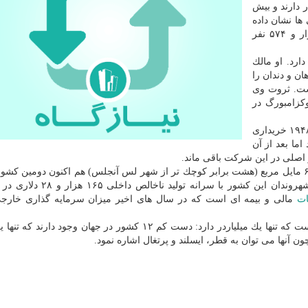
ر دارند و بیش
 ها نشان داده
است كه در كشور كوچك اروپایی لوكزامبورگ با ۳۸ هزار و ۵۷۴ نفر
ارد دلار ثروت دارد. او مالك
ن و دندان را
ت. ثروت وی
۶ میلیارد دلاری لوكزامبورگ در
دكتر آدولف اشنایدر، پدربزرگ زلر این شركت را در سال ۱۹۴۸ خریداری
شركت بود اما بعد از آن
 اصلی در این شركت باقی ماند.
جالب است بدایند كه لوكزامبورگ با مساحتی معادل تنها ۶۲ مایل مربع (هشت برابر كوچك تر از شهر لس آنجلس) هم اكنون دومین
سرانه تولید ناخالص داخلی در دنیاست و بعد از موناكو، شهروندان این كشور ب
ت
مالی و بیمه ای است كه در سال های اخیر میزان سرمایه گذاری خارجی
جالب است بدانید كه لوكزامبورگ تنها كشوری در جهان نیست كه تنها یك میلیاردر دارد: دست كم ۱۲ كشور در جهان وجو
ون آنها می توان به قطر، ایسلند و پرتغال اشاره نمود.