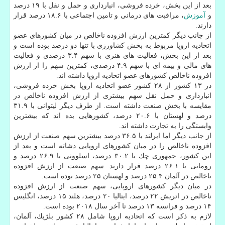
بعد از این بخش، خرده فروشی، انبارداری و حمل و نقل با ۱۹ درصد
و
آموزش
، مراقبت های درمانی و تامین اجتماعی با ۱۸.۶ درصد قرار
دارند.
از جانب دیگر كمترین ارزش افزوده ناخالص در میان كشورهای عضو
اتحادیه اروپا مربوط به بخش كشاورزی با تنها دو درصد بوده است و
بعد از این بخش، فعالیت های هنری با سهم ۳.۴ درصدی و فعالیت
های مالی و بیمه ای با سهم ۴.۹ درصدی، كمترین سهم را از ارزش
افزوده ناخالص كشورهای عضو اتحادیه اروپا داشته اند.
در ۱۳ كشور از ۲۸ كشور عضو اتحادیه اروپا بخش خرده فروشی،
انبارداری و حمل نقل سهم بیشتری از ارزش افزوده ناخالص در
مقایسه با بخش صنعت داشته است. از طرف دیگر لیتوانی با ۳۱.۹
درصد و لهستان با ۲۰.۶ درصد، كشورهایی بده اند كه بیشترین
وابستگی را به تجارت داشته اند.
از جانب دیگر اما ایرلند با ۳۶.۵ درصد بیشترین سهم صنعت از ارزش
افزوده ناخالص را در میان كشورهای اروپایی دشاته است و بعد از
این كشور، جمهوری چك با ۳۰.۲ درصد، اسلوونی با ۲۶.۹ درصد و
رومانی با ۲۶.۱ درصد قرار دارند. سهم صنعت از ارزش افزوده
ناخالص در آلمان ۲۵.۴ درصد و لهستان ۲۵ درصد بوده است.
در میان دیگر كشورهای اروپایی، سهم صنعت از ارزش افزوده
ناخالص در اتریش ۲۲ درصد، ایتالیا ۲۰ درصد، هلند ۱۵ درصد، انگلیس
۱۴ درصد و فرانسه ۱۳ درصد تا آخر سال ۲۰۱۸ بوده است.
لازم به ذكر است كه اتحادیه اروپا شامل ۲۸ كشور بلژیك، آلمان،