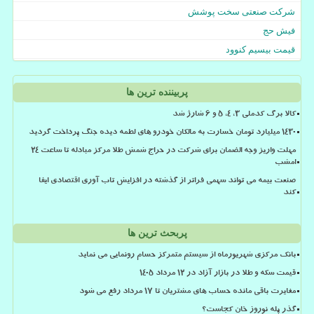
شرکت صنعتی سخت پوشش
فیش حج
قیمت بیسیم کنوود
پربیننده ترین ها
کالا برگ کدملی 3، 4، 5 و 6 شارژ شد
۱۴۳۰ میلیارد تومان خسارت به مالکان خودرو های لطمه دیده جنگ پرداخت گردید
مهلت واریز وجه الضمان برای شرکت در حراج شمش طلا مرکز مبادله تا ساعت ۲۴
امشب
صنعت بیمه می تواند سهمی فراتر از گذشته در افزایش تاب آوری اقتصادی ایفا
کند
پربحث ترین ها
بانک مرکزی شهریورماه از سیستم متمرکز حسام رونمایی می نماید
قیمت سکه و طلا در بازار آزاد در ۱۲ مرداد ۱۴۰۵
مغایرت باقی مانده حساب های مشتریان تا 17 مرداد رفع می شود
گذر پله نوروز خان کجاست؟