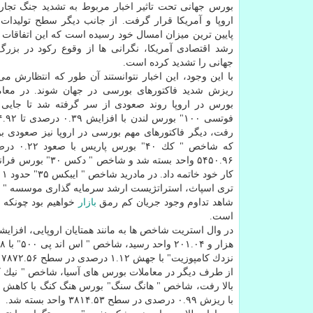
بورس جهانی تحت تاثیر اخبار مربوط به تشدید جنگ تجاری
اروپا و آمریكا قرار گرفت. از جانب دیگر سطح تولیدات آ
پایین ترین میزان امسال خود رسیده است كه این اتفاقات 
رشد اقتصادی آمریكا، نگرانی ها از وقوع ركود در بزر
جهانی را تشدید كرده است.
با این وجود، این اخبار نتوانستند آن طور كه انتظارش
ریزش شدید فاكتورهای بورسی در جهان شوند. در معامل
بورس در اروپا روند صعودی از سر گرفته شد تا جای
رفت، دیگر فاكتورهای مهم بورسی در اروپا نیز صعودی ب
كه شاخص " كك ۰
كار خود خاتمه داد. در مادرید شاخص " ایبكس ۳۵" حدود ۰.۰۱ درصد پایین رفت و به ۸۹۰۱.۵۰ واحد رسید.
تری اسپاث، استراتژیست ارشد سرمایه گذاری موسسه " سیر
شاهد تداوم وجود جریان كم رمق
بازار
خواهیم بود چونكه ا
است.
نزدك كامپوزیت" با جهش ۱.۱۲ درصدی در سطح ۷۸۷۲.۵۶ واحدی بسته شد.
با ریزش ۰.۹۹ درصدی در سطح ۳۸۱۴.۵۳ واحد بسته شد.