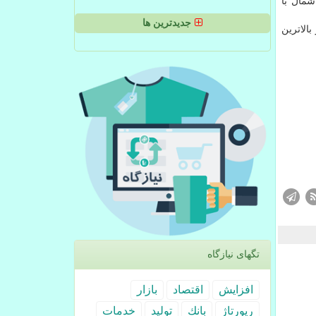
 خام برنت دریای شمال با
جدیدترین ها
رسید تا در یكی از بالاترین
تگهای نیازگاه
افزایش
اقتصاد
بازار
رپورتاژ
بانك
تولید
خدمات