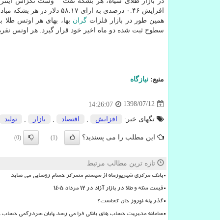
افزایش ۰.۴۶ درصدی به ازای ۵۸.۱۷ دلار در هر بشكه مبادله شد.
همین طور در بازار فلزات
گران
سطوح ثبت شده دو ماه اخیر خود قرار گیرد. هر اونس نقره با كاهش ۰.۲۳ درصدی به ازای ۱۷.۶۴ 
منبع:
نیازگاه
1398/07/12
14:26:07
تگهای خبر:
افزایش
,
اقتصاد
,
بازار
,
تولید
این مطلب را می پسندید؟
(0)
(1)
تازه ترین مطالب مرتبط
بانک مرکزی شهریورماه از سیستم متمرکز حسام رونمایی می نماید
قیمت سکه و طلا در بازار آزاد در ۱۲ مرداد ۱۴۰۵
گذر پله نوروز خان کجاست؟
سامانه مدیریت حساب های بانکی فرا می رسد پایان سردرگمی حساب ها