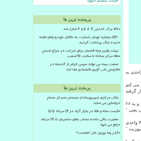
قیمت بیسیم کنوود
پربیننده ترین ها
کالا برگ کدملی 3، 4، 5 و 6 شارژ شد
۱۴۳۰ میلیارد تومان خسارت به مالکان خودرو های لطمه
دیده جنگ پرداخت گردید
مهلت واریز وجه الضمان برای شرکت در حراج شمش
طلا مرکز مبادله تا ساعت ۲۴ امشب
صنعت بیمه می تواند سهمی فراتر از گذشته در
افزایش تاب آوری اقتصادی ایفا کند
 و شاخص " دكس ۳۰" بورس فرانكفورت در آلمان با افزایش ۰.۰۴ درصدی و ایستادن در سطح ۱۱ هزار و ۹۳۰ واحدی به
 می كنم
پربحث ترین ها
ر گرفته
بانک مرکزی شهریورماه از سیستم متمرکز حسام
در وال استریت شاخص ها به مانند همتایان اروپایی، افزایشی بودند تا جایی كه شاخص "داوجونز ایدانستریال اوریج" ۰.۴۷ درصد صعود كرد و به ۲۶
رونمایی می نماید
اخص مهم بورسی یعنی "
قیمت سکه و طلا در بازار آزاد در ۱۲ مرداد ۱۴۰۵
مغایرت باقی مانده حساب های مشتریان تا 17 مرداد
از طرف دیگر در معاملات بورس های آسیا، شاخص " نیك كی ۲۲۵" بورس توكیو ژاپن با افزایش ۰.۳۲ درصدی تا سطح ۲۱ هزار و ۴۱۰.۲۰ واحدی
رفع می شود
" شانگهای كامپوزیت "
گذر پله نوروز خان کجاست؟