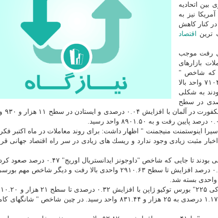
 بین اتحادیه
مریكا نیز به
در كنار كاهش
گ ترین
اقتصاد
 می رفت موجب
ات بازارهای
ی كه شاخص "
فوتسی ۱۰۰" بورس لندن با افزایش ۰.۳۹ درصدی تا ۷۱۰۴.۹۲ واحد بالا
ودند به شكلی
۴" بورس پاریس با صعود ۰.۲۲ درصدی در سطح
۵۴۵۰.۹۶ واحد بسته شد
ا اینوستمنت منیجمنت " اظهار داشت: برای روند معاملات در ماه اكتبر فكر
خبار مثبت زیادی وجود ندارد و ریسك های زیادی در سر راه اقتصاد جهانی قرا
هزار و ۲۰۱.۰۴ واحد رسید، شاخص " اس اند پی ۵۰۰" با ۰.۸ درصد افزایش تا سطح ۲۹۱۰.۶۳ واحدی بالا رفت و دیگر ش
بالا رفت، شاخص " هانگ سنگ" بورس هنگ كنگ با كاهش ۱.۱۷ درصدی به ۲۵ هزار و ۸۳۱.۴۴ واحد رسید. در چین شاخص 