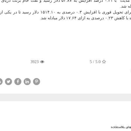
در بازار طلای سیاه، هر بشكه نفت " وست تگزاس اینتر مدیت" با ۰.۴۱ درصد افزایش به ۵۲.۸۷ دلار رسید و نفت
بها، بهای هر اونس طلا برای تحویل فوری با افزایش ۰.۳ درصدی به ۱۵۱۴.۱۰ دلار 
دلار مبادله شد.
3923
5
/
5.0
ی بلااستفاده