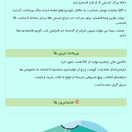
کالا برگ کدملی 3، 4، 5 و 6 شارژ شد
۱۴۳۰ میلیارد تومان خسارت به مالکان خودرو های لطمه دیده جنگ پرداخت گردید
مهلت واریز وجه الضمان برای شرکت در حراج شمش طلا مرکز مبادله تا ساعت ۲۴
امشب
صنعت بیمه می تواند سهمی فراتر از گذشته در افزایش تاب آوری اقتصادی ایفا
کند
پربحث ترین ها
تأمین مالی زنجیره تولید از ۱۱۷ همت عبور کرد
چشم انداز صادرات گوشت مرغ از ناپایداری سیاستها تا اعتماد به خصوصی ها
راهنمای انتخاب پیچ شیروانی سرمته از انواع تا نکات خرید و قیمت
برق گران نشده است
جدیدترین ها