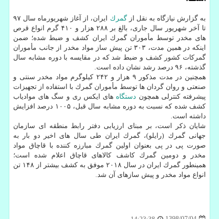
به گزارش نیازگاه به نقل از
گمرك
ایران، از آغاز شهریورماه سال ۹۷
تا آخر شهریور سال جاری، بالغ بر ۲۸۸ هزار و ۴۱۰ گرم انواع قرص
های مخدر توسط مأموران گمرك ایران كشف و ضبط شده؛ ضمن
اینكه در همین مدت، ۳۰۳ تن پیش ساز مواد مخدر از جانب مأموران
گمركات كشور كشف و ضبط شد كه در مقایسه با دوره مشابه سال
گذشته، ۹۶ درصد رشد نشان داده است.
همچنین در مدت مذكور ۹ هزار و ۲۴۲ كیلوگرم مواد مخدر سنتی و
صنعتی و روان گردان ها توسط مأموران گمرك با استفاده از تجهیزات
پیشرفته كنترلی همچون
دستگاه
های ایكس ری و سگ های موادیاب
كشف شده كه نسبت به دوره مشابه سال قبل، ۱۰۰۵ درصد افزایش
داشته است.
شایان ذكر است، بر مبنای ارزیابی دفتر رابط منطقه ای سازمان
جهانی گمرك (رایلو)، گمرك ایران طی سال های اخیر دو بار به
صورت پی در پی بعنوان اولین گمرك مبارزه كننده با قاچاق مواد
مخدر و دومین گمرك كاشف كالاهای قاچاق اعلام شده است؛
همینطور گمرك ایران در سال ۲۰۱۸ موفق به كشف بیشتر از ۱۴۸ تن
انواع مواد مخدر و پیش سازهای آن شد.
1398/07/04