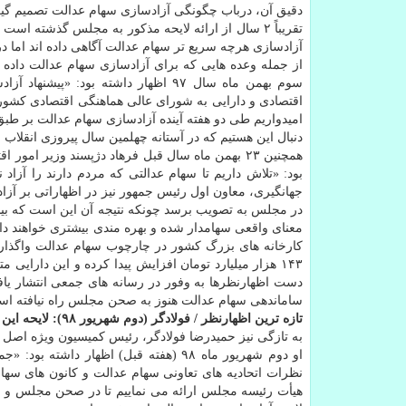
دقیق آن، درباب چگونگی آزادسازی سهام عدالت تصمیم گیری
تقریباً ۲ سال از ارائه لایحه مذكور به مجلس گذشته 
آزادسازی هرچه سریع تر سهام عدالت آگاهی داده اند اما 
از جمله وعده هایی كه برای آزادسازی سهام عدالت داده
سوم بهمن ماه سال ۹۷ اظهار داشته ب
اقتصادی و دارایی به شورای عالی هماهنگی اقتصادی كشور 
امیدواریم طی دو هفته آینده آزادسازی سهام عدالت بر طب
دنبال این هستیم كه در آستانه چهلمین سال پیروزی انقلاب 
همچنین ۲۳ بهمن ماه سال قبل فرهاد دژپسند وزیر امو
بود: «تلاش داریم تا سهام عدالتی كه مردم دارند را آزاد 
جهانگیری، معاون اول رئیس جمهور نیز در اظهاراتی بر آزاد
معنای واقعی سهامدار شده و بهره مندی بیشتری خواهند دا
دست اظهارنظرها به وفور در رسانه های جمعی انتشار یافته
ساماندهی سهام عدالت هنوز به صحن مجلس راه نیافته اس
تازه ترین اظهارنظر / ‏‬فولادگر (دوم شهریور ۹۸): لایحه این هفته تقدیم هیأت رئیسه می شود
به تازگی نیز حمیدرضا فولادگر، رئیس كمیسیون ویژه اصل ۴۴ از ارائه لایحه آزادسازی سهام عدالت به هیأت رئیسه مجلس آگاهی داده است.
نظرات اتحادیه های تعاونی سهام عدالت و كانون های سها