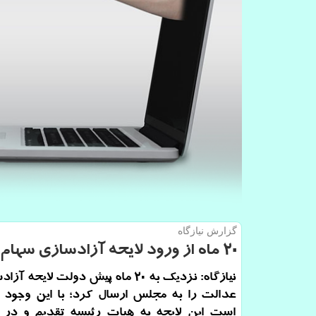
گزارش نیازگاه
20 ماه از ورود لایحه آزادسازی سهام عدالت به مجلس گذشت
نیازگاه: نزدیك به 20 ماه پیش دولت لایح
عدالت را به مجلس ارسال كرد؛ با این وجود ا
است این لایحه به هیات رئیسه تقدیم و در 