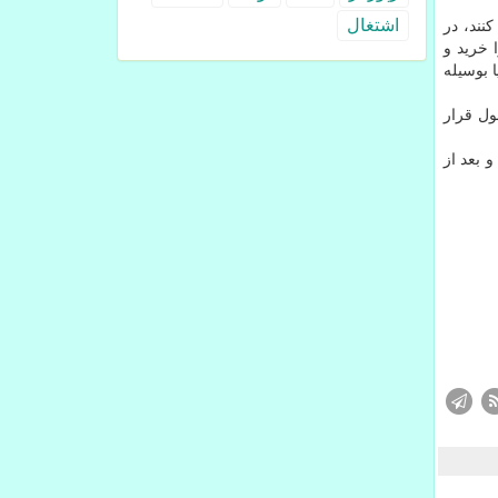
اشتغال
نند، در
درا خرید و
 بوسیله
ول قرار
 بعد از