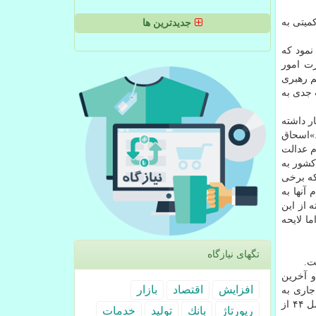
كمیتی به
جدیدترین ها
نمود كه
ارت امور
م رهبری
 جدی به
ار داشته
.»اسحاق
م عدالت
ت بزرگ كشور به
كه برخی
د كه امروز سهام آنها به
های گذشته از این
ا لایحه
تگهای نیازگاه
هام عدالت در كمیسیون ویژه اصل ۴۴ انجام شده و آخرین
افزایش
اقتصاد
بازار
جاری به
هیأت رئیسه مجلس ارائه می نماییم تا در صحن مجلس و در جلسات علنی بررسی شود. گزارش چهار صفحه ای جمع بندی كمیسیون اصل ۴۴ از
رپورتاژ
بانك
تولید
خدمات