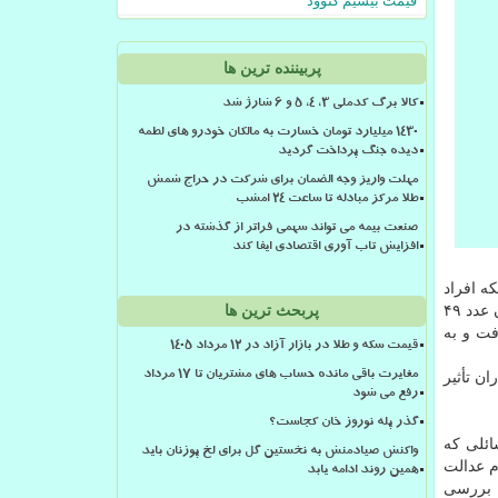
قیمت بیسیم کنوود
پربیننده ترین ها
کالا برگ کدملی 3، 4، 5 و 6 شارژ شد
۱۴۳۰ میلیارد تومان خسارت به مالکان خودرو های لطمه
دیده جنگ پرداخت گردید
مهلت واریز وجه الضمان برای شرکت در حراج شمش
طلا مرکز مبادله تا ساعت ۲۴ امشب
صنعت بیمه می تواند سهمی فراتر از گذشته در
افزایش تاب آوری اقتصادی ایفا کند
با عنایت به اینكه افراد
فوت شده نیز كماكان سهامدار عدالت هستند و ورثه آنها حق استفاده از سهام عدالت متوفیان را دارند، لیست مشمولان سهام عدالت همان عدد ۴۹
پربحث ترین ها
 شركت سرمایه پذیر دریافت و به
قیمت سکه و طلا در بازار آزاد در ۱۲ مرداد ۱۴۰۵
ن تأثیر
مغایرت باقی مانده حساب های مشتریان تا 17 مرداد
رفع می شود
گذر پله نوروز خان کجاست؟
ائلی كه
واکنش صیادمنش به نخستین گل برای لخ پوزنان باید
از عمر سهام عدالت
همین روند ادامه یابد
ان با بررسی