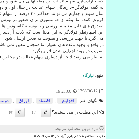
لایحه آزادسازی سهام عدالت این هفته نهایی می شود و می ت
به گفته فولادگر «دارندگان سهام عدالت در سال اول و دو
سال سوم و چهارم می تو
فروش كنند، اما اینكه از چه مسیری برای حضور در بورس اس
صندوق های قابل معامله بورسی و یا بوسیله كاستودین ها نها
این اظهارنظر فولادگر به این معنا است كه لایحه آزادسا
می گیرد تا جهت بررسی و تصویب به صحن ارسال شود.
در واقع با وجود وعده های بسیار اما همچنان معین نمی ب
تصویب در روند اجرایی شدن قرار بگیرد.
به نظر نمی رسد لایحه آزادسازی سهام عدالت در مجلس ف
منبع:
نیازگاه
1398/06/12
19:21:00
تگهای خبر:
افزایش
,
اقتصاد
,
اوراق
,
دولت
این مطلب را می پسندید؟
(0)
(1)
تازه ترین مطالب مرتبط
قیمت سکه و طلا در بازار آزاد در ۱۲ مرداد ۱۴۰۵