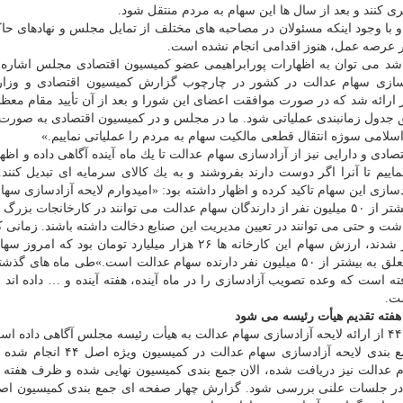
 كنند و بعد از سال ها این سهام به مردم منتقل شود.
است و با وجود اینكه مسئولان در مصاحبه های مختلف از تمایل مجلس و نهادهای حا
در عرصه عمل، هنوز اقدامی انجام نشده است.
 شد می توان به اظهارات پورابراهیمی عضو كمیسیون اقتصادی مجلس اشاره 
ود: «پیشنهاد آزادسازی سهام عدالت در كشور در چارچوب گزارش كمیسیون اقتصادی و وز
ارائه شد كه در صورت موافقت اعضای این شورا و بعد از آن تأیید مقام معظ
ق جدول زمانبندی عملیاتی شود. ما در مجلس و در كمیسیون اقتصادی به صورت
اسلامی سوژه انتقال قطعی مالكیت سهام به مردم را عملیاتی نماییم.»
ر اقتصادی و دارایی نیز از آزادسازی سهام عدالت تا یك ماه آینده آگاهی داده و اظه
نماییم تا آنرا اگر دوست دارند بفروشند و به یك كالای سرمایه ای تبدیل كنند
سازی این سهام تاكید كرده و اظهار داشته بود: «امیدوارم لایحه آزادسازی سها
در مجلس به تصویب برسد چونكه نتیجه آن این است كه بیشتر از ۵۰ میلیون نفر از دارندگان سهام عدالت می توانند در كارخانجا
شت و حتی می توانند در تعیین مدیریت این صنایع دخالت داشته باشند. زمانی 
كارخانه های بزرگ كشور در چارچوب سهام عدالت واگذار شدند، ارزش سهام این كارخانه ها ۲۶ هزار میلیارد تومان بو
۱۴۳ هزار میلیارد تومان افزایش پیدا كرده و این دارایی متعلق به بیشتر از ۵۰ میلیون نفر دارنده سهام عدالت است.»طی ماه 
 است كه وعده تصویب آزادسازی را در ماه آینده، هفته آینده و … داده اند ام
ت.
او دوم شهریور ماه ۹۸ (هفته قبل) اظهار داشته بود: «جمع بندی لایحه آزادسازی س
م عدالت نیز دریافت شده، الان جمع بندی كمیسیون نهایی شده و ظرف هفته 