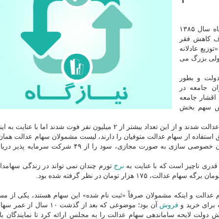
به گزارش نیازگاه به نقل از مهر، سهام عدالت در آبان ماه سال ۱۳۸۵
ف كاهش فقر
وزیع عادلانه
ولی بزرگ می
دولت و بطور
ان جامعه در
اقشار جامعه
رش سهم بخش
در این مدت ۴۹ میلیون و ۲۲۶ هزار و ۱۹۳ ایرانی سهامدار عدالت شدند و از این تعداد بیشتر از ۲ میلیون نفر فوت شدند اما 
میلیون و ۲۲۶ هزار و ۱۹۳ نفر باقی مانده است و سازمان خصوصی سازی به صورت مجازی، سود را از ۴۹
دری ناچیز است كه با عنایت به
نرخ
تورم چندان نمی تواند در زندگی سهامدارا
 عدالت و اینكه مشمولان صرفاً «ثبت نام شده» این سهام هستند، یكی از مس
 برای خرید و
فروش
آن بود؛ موضوعی كه بعد از گذشت ۱۰ سال 
مسئولان دولتی قرار گرفت و حدود ۲۰ ماه پیش دولت لایحه ساماندهی سهام عدالت را به مجلس ارائه كرد تا نمایندگ