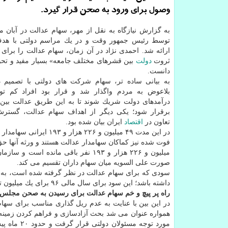
وصول برای ورود به صحن قرار گیرد.
توسط رئیس جمهور وقت و در یك مراسم دولتی با هد
ارائه شد. احمدی نژاد در آن زمان، سهام عدالت را برای «ت
ثروت
دولت
بین قشرهای مختلف جامعه» بسیار مفید و تح
دانست.
به بیانی ساده تر، سهام شركت های دولتی با تصمیم 
بلاعوض به مردم واگذار شد و قرار بود افراد كم تو
درآمدهای دولت شریك شوند تا به این طریق عدالت بین 
برقرار شود؛ یكی دیگر از اهداف سهام عدالت، گست
تعاون در
اقتصاد
ایران بیان شده بود.
صورت علی السویه میان سهام داران تقسیم می كند.
سودی كه برای سهام عدالت در نظر گرفته شده است، به ق
داشته باشد؛ این سود برای سال مالی ۹۶ برای یك میلیون تومان برگه سهام عدالت، ۱۷۵ هزار تومان در نظر گرفته شده بود.
راه پر پیچ و خم سهام عدالت برای رسیدن به صحن مجلس
در این بین با عنایت به عدم ریل گذاری مناسب برای سهام
همواره عنوان می شد بحث آزادسازی و فراهم كردن زمینه
مورد توجه 