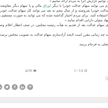
وانیم گزارش آنرا به مردم ارائه نماییم.»
م می توانند سهام عدالت خودرا با دیگر
اوراق
مالی و یا سهام دیگر معاوضه ك
انند حداكثر ۳۰ درصد از سهام عدالت خودرا بفروشند و از سال پنجم به بعد می توانند كل سهام عدالت خو
تفاده كنند، برای مردم اختیار گذاشته شده كه می توانند به صورت مستقیم یا
د متولی دارایی اقدام نمایند.»
زی سهام عدالت بعد از تقدیم به هیأت رئیسه مجلس، در صف انتظار اعلام وص
اشد چه زمانی مقرر است لایحه آزادسازی سهام عدالت به تصویب مجلس برسد و
علی به فرجام برسد.
4239
5
/
5.0