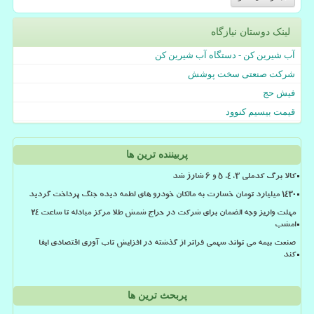
لینک دوستان نیازگاه
آب شیرین کن - دستگاه آب شیرین کن
شرکت صنعتی سخت پوشش
فیش حج
قیمت بیسیم کنوود
پربیننده ترین ها
کالا برگ کدملی 3، 4، 5 و 6 شارژ شد
۱۴۳۰ میلیارد تومان خسارت به مالکان خودرو های لطمه دیده جنگ پرداخت گردید
مهلت واریز وجه الضمان برای شرکت در حراج شمش طلا مرکز مبادله تا ساعت ۲۴
امشب
صنعت بیمه می تواند سهمی فراتر از گذشته در افزایش تاب آوری اقتصادی ایفا
کند
پربحث ترین ها