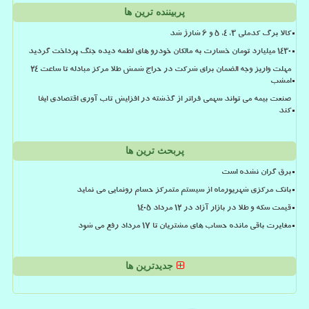
پربیننده ترین ها
کالا برگ کدملی 3، 4، 5 و 6 شارژ شد
۱۴۳۰ میلیارد تومان خسارت به مالکان خودرو های لطمه دیده جنگ پرداخت گردید
مهلت واریز وجه الضمان برای شرکت در حراج شمش طلا مرکز مبادله تا ساعت ۲۴
امشب
صنعت بیمه می تواند سهمی فراتر از گذشته در افزایش تاب آوری اقتصادی ایفا
کند
پربحث ترین ها
برق گران نشده است
بانک مرکزی شهریورماه از سیستم متمرکز حسام رونمایی می نماید
قیمت سکه و طلا در بازار آزاد در ۱۲ مرداد ۱۴۰۵
مغایرت باقی مانده حساب های مشتریان تا 17 مرداد رفع می شود
جدیدترین ها