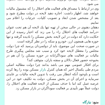
می شود.
وی در ارتباط با مصداق های فعالیت های اختلال زا كه مشمول مالیات
خواهند شد، اظهار داشت: اجازه دهید لایحه در دولت مطرح شود و
بعد از مشخص شدن ابعاد و تصویب كلیات، جرئیات را اعلام می
نماییم.
دهقان دهنوی در حالی سخن از تهیه تنها یك لایحه آن هم تحت عنوان
«درآمد فعالیت های اختلال زا» را می زند كه اخبار رسیده از این
حكایت دارد كه دولت در این لایحه بخش مسكن را نادیده گرفته و تنها
حوزه هایی همچون ارز، خودرو و سكه را در نظر گرفته است.
در صورت صحت این موضوع، باید از دولتمردان پرسید كه چرا دولت
مجلس را معطل لایحه خود كرد و سبب شد مجلس پیگیری طرح
مالیات بر فعالیت های سوداگرایانه در حوزه مسكن را آن هم در
بحبوحه حضور فعال دلالان و سفته بازان، متوقف كند؟
برای افكار عمومی مهم می باشد بدانند چرا دولت مطالبه اصلی
مردم طی یكسال اخیر كه همان كنترل
بازار
مسكن بوده را رها كرده
است و باوجود آنكه انتظار می رفت با تدوین لایحه مالیات بر عایدی
سرمایه و اجرای آن در بخش مسكن، دولت به تكلیف خود در این
عرصه عمل كند اما با حذف مسكن از لایحه فعالیت های اختلال زا،
دولت عملاً مهر تأییدی بر فعالیت سوداگران در بازار مسكن زد.
منبع:
نیازگاه