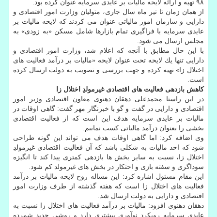
۹۸ تهیه و ارائه لایحه مالیات بر عایدی سرمایه عنوان كرده بود.
از همان زمان تا تیر ماه سال جاری، متولیان وزارت امور اقتصادی و
دارایی و سازمان امور مالیاتی عنوان می كردند كه لایحه مالیات بر
عایدی سرمایه با فراگیری تمام بازارها شامل مسكن «به زودی» به
مجلس ارسال می شود.
با این حال مطابق با آنچه كه اعلام شد، وزارت امور اقتصادی و
دارایی تنها یك لایحه تحت عنوان لایحه «مالیات بر درآمد فعالیت های
اختلال زا» تهیه كرده و جهت بررسی و تصویب به دولت ارسال كرده
است.
كاهش بازدهی فعالیت های اقتصادی غیرمولدِ اختلال زا
در این راستا محمدعلی دهقان دهنوی معاون اقتصادی وزیر امور
اقتصادی و دارایی در گفت و گو با خبرنگار مهر گفت: گاهی اوقات در
مالیات بر عایدی سرمایه هدف این است كه از فعالیت اقتصادی
بخشی را بعنوان درآمد مالیاتی كسب نماییم.
وی اضافه كرد: اما گاهی اوقات هدف می تواند این گونه طراحی
شود كه اخد مالیات به شكلی باشد كه آن فعالیت اقتصادی غیرمولدِ
اختلال زا، نسبت به سایر بخش ها بازدهی كمتری پیدا كند تا انگیزه
سوداگری و سفته بازی و احتكار در بخش های غیرمولد كم شود.
این مقام مسئول اشاره كرد: این مساله روح لایحه مالیات بر درآمد
فعالیت های اختلال زا است كه هفته گذشته از طرف وزارت امور
اقتصادی و دارایی به دولت ارسال شد.
دهقان دهنوی افزود: مالیات بر درآمد فعالیت های اختلال زا نسبت به
عایدی سرمایه رویكرد نوآوری بیشتری دارد و روشی جدید شمرده