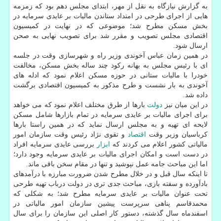
به گزارش نیازگاه به نقل از مهر، ابتدای مجلس دهم بود كه زمزمه
هایی از اجرای طرحی در امتداد ستاندن مالیات بر عایدی سرمایه در
بخش مسكن مطرح شد؛ موضوعی كه در نهایت در كمیسیون
اقتصادی مجلس تصویب و مقرر شد برای تصویب نهایی به صحن
ارسال شود.
در همین زمان عباس آخوندی وزیر راه و شهرسازی وقت در جلسه
ای با رئیس مجلس به بهانه ركود چند ساله بخش مسكن، مخالفت
خودرا با مالیات ستانی در حوزه مسكن اعلام نمود كه ادله های
آخوندی به بار نشست و طرح مذكور به كمیسیون اقتصادی برگشت
داده شد.
در این میان نیز
دولت
بارها از طرق مختلف اعلام نمود كه می خواهد
برای اجرای مالیات بر عایدی سرمایه در تمام بازارها شامل مسكن
لایحه ای تهیه و به مجلس ارسال نماید كه در همین راستا بارها
كرباسیان وزیر وقت
اقتصاد
و تقوی نژاد رئیس وقت سازمان امور
مالیاتی كشور اعلام می كردند كه
ابزار
بررسی عایدی سرمایه افراد
در دست است و امكان اجرای مالیات بر عایدی سرمایه وجود دارد؛
اما این مباحث جامه عمل نپوشید و تنها در مقام سخن باقی ماند.
تا اینكه سال قبل و در خلال مطرح شدن ضرورت مبارزه با درآمدهای
بادآورده و سفته بازی، مباحث جدی تری در دولت درباب تهیه طرحی
تحت عنوان مالیات بر عایدی سرمایه مطرح شد؛ به شكلی كه
محمدقاسم پناهی سرپرست پیشین سازمان امور مالیاتی در
اسفندماه سال گذشته، دستور كار اصلی این سازمان را برای سال