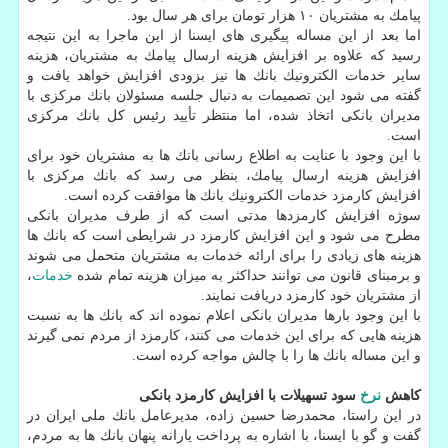
پیامك به مشتریان ۱۰ هزار تومان برای هر سال بود.
اما بعد از این مساله پیگیری های ایسنا از این ماجرا به این نتیجه
رسید كه علاوه بر افزایش هزینه ارسال پیامك به مشتریان، هزینه
سایر خدمات الكترونیك بانك ها نیز بزودی افزایش خواهد یافت و
گفته می شود این تصمیمات به دنبال جلسه مسئولان بانك مركزی با
مدیران بانكی اتخاذ شده، اما منتظر تأیید رئیس كل بانك مركزی
است.
با این وجود با عنایت به اطلاع رسانی بانك ها به مشتریان خود برای
افزایش هزینه ارسال پیامك، بنظر می رسد كه بانك مركزی با
افزایش كارمزد خدمات الكترونیك بانك ها موافقت كرده است.
سوژه افزایش كارمزدها مدتی است كه از طرف مدیران بانكی
مطرح می شود و این افزایش كارمزد در شرایطی است كه بانك ها
هزینه های زیادی را برای ارائه خدمات به مشتریان متحمل می شوند
و برمبنای قانون می توانند حداكثر به میزان هزینه تمام شده
خدمات
،
از مشتریان خود كارمزد دریافت نمایند.
با این وجود بارها مدیران بانكی اعلام نموده اند كه بانك ها به نسبت
هزینه هایی كه برای این خدمات می كنند، كارمزد از مردم نمی گیرند
و این مساله بانك ها را با چالش مواجه كرده است.
كاهش
نرخ
سود تسهیلات با افزایش كارمزد بانكی
در این راستا، محمدرضا حسین زاده، مدیرعامل بانك ملی ایران در
گفت و گو با ایسنا، با اشاره به پرداخت یارانه پنهان بانك ها به مردم،