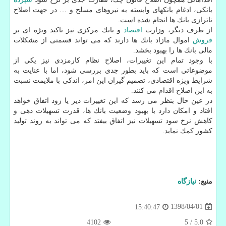
بانكی، ادغام بانكهای وابسته به نیروهای مسلح و … در جهت اصلاح
ناترازی بانك ها انجام شده است.
از طرف دیگر، وزارت
اقتصاد
و بانك مركزی نیز تاكید ویژه ای بر
فروش
اموال مازاد بانك ها دارند كه می تواند قسمتی از مشكلات
مالی بانك ها را بهبود بخشد.
با وجود تمام این تغییرات، اصلاح نظام كارمزدی نیز یكی از
موضوعاتی است كه باید بطور جدی بررسی شود، اما با عنایت به
شرایط ویژه اقتصادی، تصمیم گیران این امر، اندكی با ملایمت نسبت
به این اصلاح اقدام می كنند.
در عین حال بنظر می رسد كه این تغییرات دیر یا زود اتفاق خواهد
افتاد و امكان دارد با بهبود وضعیت بانك ها، قدرت تسهیلات دهی و
كاهش نرخ سود تسهیلات نیز اتفاق بیفتد كه می تواند به روند تولید
كشور كمك نماید.
منبع:
نیازگاه
1398/04/01
15:40:47
4102
5
/
5.0