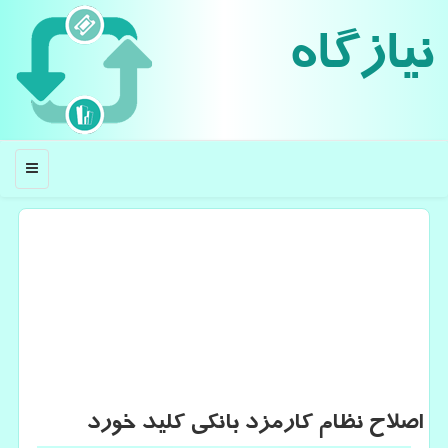
نیازگاه
منو
اصلاح نظام كارمزد بانكی كلید خورد