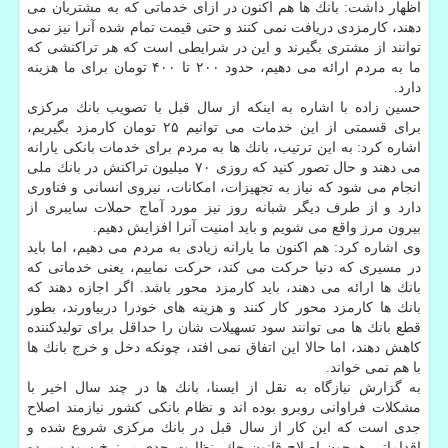
اظهار داشت: بانك ها هم اكنون در ازای خدماتی كه به مشتریان می
دهند، كارمزدی دریافت نمی كنند و حتی قیمت تمام شده آنرا نیز نمی
توانند از مشتری بگیرند و این در شرایطی است كه هر تراكنشی كه
ما به مردم ارائه می دهیم، حدود ۲۰۰ تا ۴۰۰ تومان برای ما هزینه
دارد.
حسین زاده با اشاره به اینكه از سال قبل با تصویب بانك مركزی
برای قسمتی از این خدمات می توانیم ۲۵ تومان كارمزد بگیریم،
اشاره كرد: به این ترتیب، بانك ها به مردم برای خدمات بانكی یارانه
می دهند و حال تصور كنید كه روزی ۷۰ میلیون تراكنش در بانك ملی
انجام می شود كه نیاز به تجهیزات، امكانات، نیروی انسانی و فناوری
دارد و از طرف دیگر شبانه روز نیز مورد آماج حملات سایبری از
بیرون مرز واقع می شویم و باید امنیت آنرا افزایش دهیم.
وی اشاره كرد: هم اكنون ما یارانه زیادی به مردم می دهیم، اما باید
در مسیری كه دنیا حركت می كند، حركت نماییم، یعنی خدماتی كه
بانك ها ارائه می دهند، باید كارمزد محور باشد. اگر اجازه دهند كه
بانك ها كارمزد محور كار كنند و هزینه های خودرا دربیاورند، بطور
قطع بانك ها می توانند سود تسهیلات شان را حداقل برای تولیدكننده
كاهش دهند، اما حالا این اتفاق نمی افتد، چونكه دخل و خرج بانك ها
با هم نمی خواند.
به گزارش نیازگاه به نقل از ایسنا، بانك ها در چند سال اخیر با
مشكلات فراوانی روبرو بوده اند و نظام بانكی كشور نیازمند اصلاح
جدی است كه این كار از سال قبل در بانك مركزی شروع شده و
اقداماتی همچون اصلاح قانون چك، نظارت جدی بر نرخ سود
سپرده