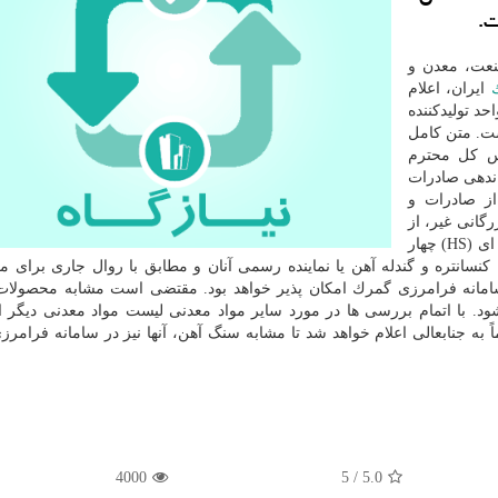
ت.
نعت، معدن و
ایران، اعلام
حد تولیدكننده
ست. متن كامل
س كل محترم
اندهی صادرات
ز صادرات و
رگانی غیر، از
سنگ آهن با كد تعرفه ای (HS) چهار
گ آهن، كنسانتره و گندله آهن یا نماینده رسمی آنان و مطابق با روال جاری برای
در سامانه فرامرزی گمرك امكان پذیر خواهد بود. مقتضی است مشابه محصولات
د. با اتمام بررسی ها در مورد سایر مواد معدنی لیست مواد معدنی دیگر
 به جنابعالی اعلام خواهد شد تا مشابه سنگ آهن، آنها نیز در سامانه فرامر
4000
5
/
5.0