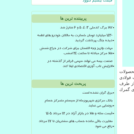
قیمت بیسیم کنوود
پربیننده ترین ها
کالا برگ کدملی 3، 4، 5 و 6 شارژ شد
۱۴۳۰ میلیارد تومان خسارت به مالکان خودرو های لطمه
دیده جنگ پرداخت گردید
مهلت واریز وجه الضمان برای شرکت در حراج شمش
طلا مرکز مبادله تا ساعت ۲۴ امشب
صنعت بیمه می تواند سهمی فراتر از گذشته در
افزایش تاب آوری اقتصادی ایفا کند
 محصولات
 فولادی
 از طرف
پربحث ترین ها
زی گمرك
برق گران نشده است
بانک مرکزی شهریورماه از سیستم متمرکز حسام
رونمایی می نماید
قیمت سکه و طلا در بازار آزاد در ۱۲ مرداد ۱۴۰۵
مغایرت باقی مانده حساب های مشتریان تا 17 مرداد
رفع می شود