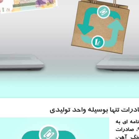
ات تنها بوسیله واحد تولیدی
امه ای به
گمرك ایران، اعلام نمود: از 15 خردادماه 98، صادرات
سنگ آهن،