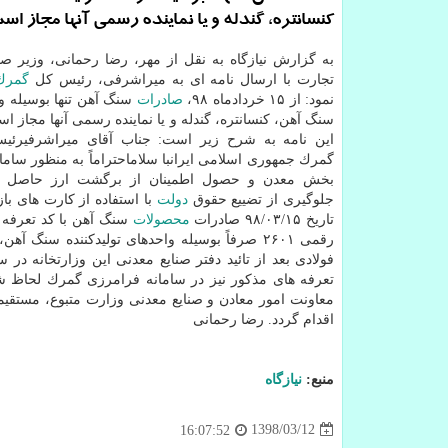
كنسانتره، گندله و یا نماینده رسمی آنها مجاز اس
به گزارش نیازگاه به نقل از مهر، رضا رحمانی، وزیر ص
تجارت با ارسال نامه ای به میراشرفی، رئیس كل
گمرك
نمود: از ۱۵ خردادماه ۹۸،
صادرات
سنگ آهن تنها بوسیله وا
سنگ آهن، كنسانتره، گندله و یا نماینده رسمی آنها مجاز ا
این نامه به شرح زیر است: جناب آقای میراشرفیرئی
گمرك جمهوری اسلامی ایرانبا سلاماحتراماً به منظور سام
بخش معدن و حصول اطمینان از برگشت ارز حاصل ا
جلوگیری از تضییع حقوق
دولت
با استفاده از كارت های باز
تاریخ ۱۵/‏۰۳/‏۹۸‬ صادرات
محصولات
رقمی ۲۶۰۱ صرفاً بوسیله واحدهای تولیدكننده سن
فولادی بعد از تائید دفتر صنایع معدنی این وزارتخانه 
تعرفه های مذكور نیز در سامانه فرامرزی گمرك لحاظ شو
معاونت امور معادن و صنایع معدنی وزارت متبوع، مستقیماً
اقدام گردد. رضا رحمانی
منبع:
نیازگاه
1398/03/12
16:07:52