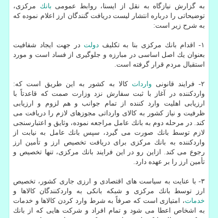
به گزارش نیازگاه به نقل از ایسنا، روابط عمومی
بانك
مركزی،
توضیحاتی را درباره انتشار لیست دریافت گنندگان ارز اعلام نموده كه
به شرح زیر است:
۱- اقدام بانك مركزی بنا به تكلیف
دولت
در جهت ایجاد شفافیت
بعنوان یك اصل اساسی در مبارزه و جلوگیری از فساد است و مورد
استقبال مردم قرار گرفته است.
۲- فرایند قانونی
واردات
كالا به كشور به این طریق است كه:
واردكننده در آغاز با ثبت سفارش نزد وزارت صمت كه قاعدتاً با
ارزیابی اهلیت وارد كننده از تمام جوانب و هم لزوم و ارزیابی
ظرفیت و نیاز كشور به كالای وارداتی مجوزهای لازم را دریافت می
كند. در مرحله دوم به بانك عامل مراجعه نموده، وثایق و اعتبارسنجی
لازم توسط بانك صورت می گیرد، سپس بانك عامل به نیابت از
واردكننده به بانك مركزی برای دریافت تخصیص ارز و تأمین ارز
رجوع می كند. ازاین رو در این فرایند بانك مركزی، تنها تخصیص و
تأمین ارز را بر عهده دارد.
۳- با عنایت به سیاست های اقتصادی و ارزی جاری كشور، تخصیص
ارز توسط بانك مركزی و شبكه بانكی به واردكنندگان كالاها و
خدمات
، امتیازی است كه صرفاً به شرط وارد كردن كالاها و خدمات
به اشخاص اعطا می شود و تمام افراد و شركت هایی كه از بانك