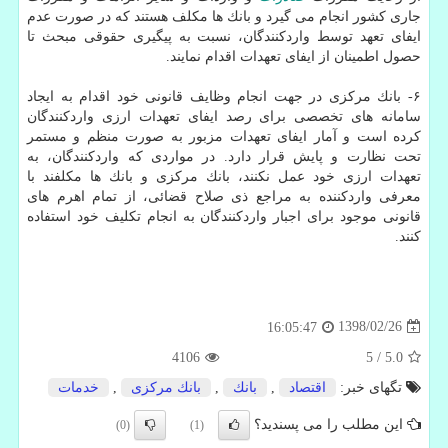
جاری كشور انجام می گیرد و بانك ها مكلف هستند كه در صورت عدم
ایفای تعهد توسط واردكنندگان، نسبت به پیگیری حقوقی مبحث تا
حصول اطمینان از ایفای تعهدات اقدام نمایند.
۶- بانك مركزی در جهت انجام وظایف قانونی خود اقدام به ایجاد
سامانه های تخصصی برای رصد ایفای تعهدات ارزی واردكنندگان
كرده است و آمار ایفای تعهدات مزبور به صورت منظم و مستمر
تحت نظارت و پایش قرار دارد. در مواردی كه واردكنندگان، به
تعهدات ارزی خود عمل نكنند، بانك مركزی و بانك ها مكلفند با
معرفی واردكننده به مراجع ذی صلاح قضائی، از تمام اهرم های
قانونی موجود برای اجبار واردكنندگان به انجام تكلیف خود استفاده
كنند.
1398/02/26
16:05:47
4106
5
/
5.0
تگهای خبر:
اقتصاد
,
بانك
,
بانك مركزی
,
خدمات
این مطلب را می پسندید؟
(0)
(1)