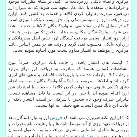
مركزی و نظام بانكی ارز دریافت می كنند، بر مبنای مقررات موجود
و قراردادهای منعقده با بانك ها، متعهد می شوند كه به میزان ارز
دریافتی، مبادرت به وارد كردن كالاها و خدمات به كشور كنند. ازاین
رو، دریافت ارز از سیستم بانكی یك حق نیست، بلكه امتیازی است
كه در مقابل تكلیف مشخصی به واردكنندگان كالاها و خدمات اعطا
می شود و واردكنندگان مكلف به رعایت دقیق تكلیف مزبور هستند.
ازاین رو انتشار اسامی دریافت كنندگان ارز، نقض اصل محرمانگی و
رازداری بانكی محسوب نمی گردد و دولت هم بر همین اساس، بانك
مركزی را موظف به انتشار مداوم لیست مورد اشاره نموده است.
۴- لیست های انتشار یافته از جانب بانك مركزی، صرفاً مبین
مشخصات كسانی هستند كه مبادرت به دریافت ارز برای موارد
واردات كالا، واردات خدمت یا بازپرداخت اقساط و بدهی های ارزی
كرده اند و اطلاعات مربوط به اینكه آیا واردكنندگان نسبت به انجام
دقیق تكالیف قانونی خود (وارد كردن كالاها و خدمات یا استرداد عین
ارز) اقدام نموده اند یا خیر، در این لیست ها قابل مشاهده نیست.
بنابراین صرف وجود نام شخص یا شركتی در لیست انتشار یافته از
جانب این بانك مبین انتساب هیچ تخلفی به آنها نیست.
۵- ذكر این نكته ضروری می باشد كه
فروش
ارز به واردكنندگان، بعد
از دریافت تعهد ارزی از آنها توسط بانك ها و با رعایت تمام مقررات و
بررسی ها شامل شناسایی مشتری، دریافت وثایق، حصول اطمینان
از رعایت مقررات
صادرات
و واردات و سایر الزامات و مقررات