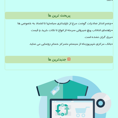
کند
پربحث ترین ها
چشم انداز صادرات گوشت مرغ از ناپایداری سیاستها تا اعتماد به خصوصی ها
راهنمای انتخاب پیچ شیروانی سرمته از انواع تا نکات خرید و قیمت
برق گران نشده است
بانک مرکزی شهریورماه از سیستم متمرکز حسام رونمایی می نماید
جدیدترین ها