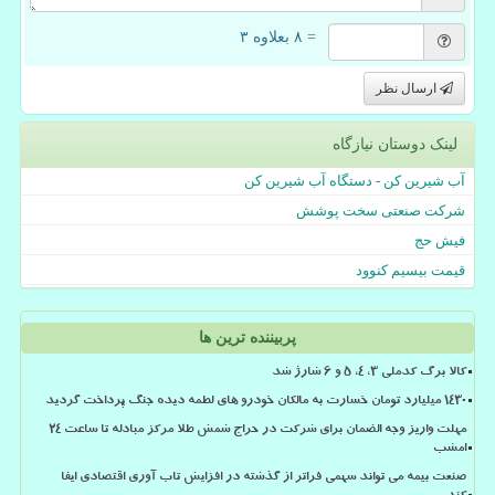
= ۸ بعلاوه ۳
ارسال نظر
لینک دوستان نیازگاه
آب شیرین کن - دستگاه آب شیرین کن
شرکت صنعتی سخت پوشش
فیش حج
قیمت بیسیم کنوود
پربیننده ترین ها
کالا برگ کدملی 3، 4، 5 و 6 شارژ شد
۱۴۳۰ میلیارد تومان خسارت به مالکان خودرو های لطمه دیده جنگ پرداخت گردید
مهلت واریز وجه الضمان برای شرکت در حراج شمش طلا مرکز مبادله تا ساعت ۲۴
امشب
صنعت بیمه می تواند سهمی فراتر از گذشته در افزایش تاب آوری اقتصادی ایفا