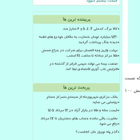
قیمت بیسیم کنوود
پربیننده ترین ها
کالا برگ کدملی 3، 4، 5 و 6 شارژ شد
۱۴۳۰ میلیارد تومان خسارت به مالکان خودرو های لطمه
دیده جنگ پرداخت گردید
مهلت واریز وجه الضمان برای شرکت در حراج شمش
طلا مرکز مبادله تا ساعت ۲۴ امشب
صنعت بیمه می تواند سهمی فراتر از گذشته در
افزایش تاب آوری اقتصادی ایفا کند
نرخ فروش آن ۱۶ هزار تومان است كه نسبت
پربحث ترین ها
این صرافی ها همینطور امروز هر دلار آمریكا را ۱۴ هزار و ۵۰ تومان خریده و ۱۴ هزار و ۱۵۰ تومان می فروشند كه قیمت دلار هم افزایش ۱۰۰
بانک مرکزی شهریورماه از سیستم متمرکز حسام
رونمایی می نماید
قیمت سکه و طلا در بازار آزاد در ۱۲ مرداد ۱۴۰۵
مغایرت باقی مانده حساب های مشتریان تا 17 مرداد
رفع می شود
گذر پله نوروز خان کجاست؟