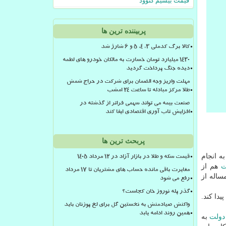
قیمت بیسیم کنوود
پربیننده ترین ها
کالا برگ کدملی 3، 4، 5 و 6 شارژ شد
۱۴۳۰ میلیارد تومان خسارت به مالکان خودرو های لطمه
دیده جنگ پرداخت گردید
مهلت واریز وجه الضمان برای شرکت در حراج شمش
طلا مرکز مبادله تا ساعت ۲۴ امشب
صنعت بیمه می تواند سهمی فراتر از گذشته در
افزایش تاب آوری اقتصادی ایفا کند
پربحث ترین ها
ه انجام
قیمت سکه و طلا در بازار آزاد در ۱۲ مرداد ۱۴۰۵
ت
هم از
مغایرت باقی مانده حساب های مشتریان تا 17 مرداد
ساله از
رفع می شود
گذر پله نوروز خان کجاست؟
دا كند.
واکنش صیادمنش به نخستین گل برای لخ پوزنان باید
همین روند ادامه یابد
دولت
به