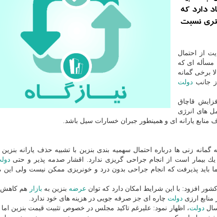
د دارد كه
متری نسبت
یت از احتمال
 مسأله ای كه
ا برخی گمانه
از جانب
دولت
زایش قاچاق
ل های انرژی
ف منابع یارانه ای و همینطور جبران خسارات سیل باشد.
ه گمانه زنی ها درباره احتمال سهمیه بندی بنزین با تشبیه حذف یارانه بنزین ب
 یك بیمار است از انجام جراحی گریزی ندارد. اقشار صدمه پذیر و حتی
دول
ا باید پذیرفت كه انجام جراحی بدون درد و خونریزی ممكن نیست ولی این م
كشور افزود: با این شرایط امكان دارد كه توان
عرضه
بنزین به
بازار
هم كاهش پی
 منابع ارزی
دولت
چاره ای جز صرفه جویی در هزینه های خود ندارد.
ال
دولت
، اظهار نمود: علیرغم تاكید مجلس در خصوص تثبیت قیمت بنزین اما