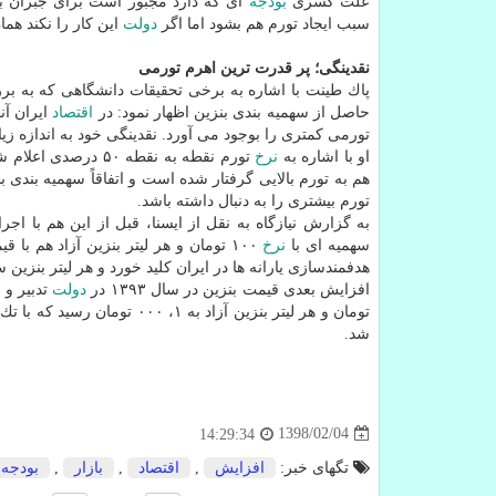
علت كسری
بودجه
ای كه دارد مجبور است برای جبران
سبب ایجاد تورم هم بشود اما اگر
دولت
این كار را نكند ه
نقدینگی؛ پر قدرت ترین اهرم تورمی
پاك طینت با اشاره به برخی تحقیقات دانشگاهی كه به برر
حاصل از سهمیه بندی بنزین اظهار نمود: در
اقتصاد
ایران آن
تورمی كمتری را بوجود می آورد. نقدینگی خود به اندازه 
او با اشاره به
نرخ
تورم نقطه به نقطه ۵۰ درصدی اعلام شده توسط مركز آمار افزود: این مساله نشان داده است
هم به تورم بالایی گرفتار شده است و اتفاقاً سهمیه بندی 
تورم بیشتری را به دنبال داشته باشد.
به گزارش نیازگاه به نقل از ایسنا، قبل از این هم با ا
سهمیه ای با
نرخ
هدفمندسازی یارانه ها در ایران كلید خورد و هر لیتر بنزین سهمیه ای به ۴۰۰ تومان و بنزین آزاد هم
افزایش بعدی قیمت بنزین در سال ۱۳۹۳ در
دولت
شد.
1398/02/04
14:29:34
تگهای خبر:
افزایش
,
اقتصاد
,
بازار
,
بودجه