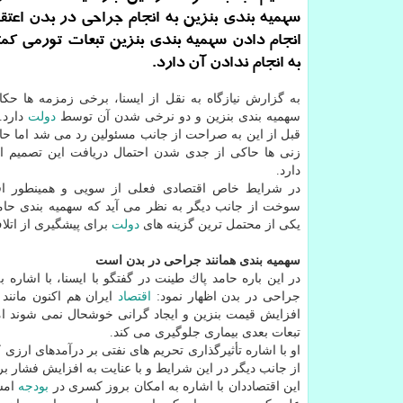
سهمیه بندی بنزین به انجام جراحی در بدن اعتقا
انجام دادن سهمیه بندی بنزین تبعات تورمی ك
به انجام ندادن آن دارد.
به گزارش نیازگاه به نقل از ایسنا، برخی زمزمه ها حكا
سهمیه بندی بنزین و دو نرخی شدن آن توسط
دولت
دارد.
قبل از این به صراحت از جانب مسئولین رد می شد اما حال
زنی ها حاكی از جدی شدن احتمال دریافت این تصمیم 
دارد.
در شرایط خاص اقتصادی فعلی از سویی و همینطور اف
سوخت از جانب دیگر به نظر می آید كه سهمیه بندی حام
یكی از محتمل ترین گزینه های
دولت
برای پیشگیری از اتلا
سهمیه بندی همانند جراحی در بدن است
در این باره حامد پاك طینت در گفتگو با ایسنا، با اشاره ب
جراحی در بدن اظهار نمود:
اقتصاد
ایران هم اكنون مانند
افزایش قیمت بنزین و ایجاد گرانی خوشحال نمی شوند ام
تبعات بعدی بیماری جلوگیری می كند.
او با اشاره تأثیرگذاری تحریم های نفتی بر درآمدهای ارزی 
از جانب دیگر در این شرایط و با عنایت به افزایش فشار بر
این اقتصاددان با اشاره به امكان بروز كسری در
بودجه
امس