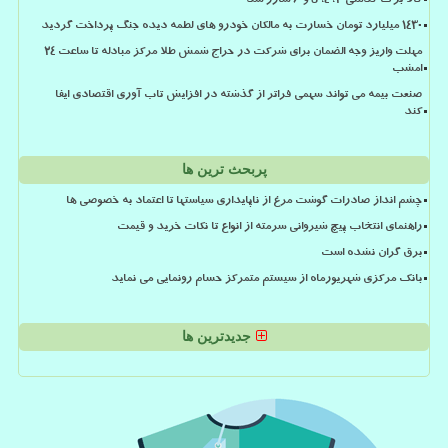
کالا برگ کدملی 3، 4، 5 و 6 شارژ شد
۱۴۳۰ میلیارد تومان خسارت به مالکان خودرو های لطمه دیده جنگ پرداخت گردید
مهلت واریز وجه الضمان برای شرکت در حراج شمش طلا مرکز مبادله تا ساعت ۲۴
امشب
صنعت بیمه می تواند سهمی فراتر از گذشته در افزایش تاب آوری اقتصادی ایفا
کند
پربحث ترین ها
چشم انداز صادرات گوشت مرغ از ناپایداری سیاستها تا اعتماد به خصوصی ها
راهنمای انتخاب پیچ شیروانی سرمته از انواع تا نکات خرید و قیمت
برق گران نشده است
بانک مرکزی شهریورماه از سیستم متمرکز حسام رونمایی می نماید
جدیدترین ها