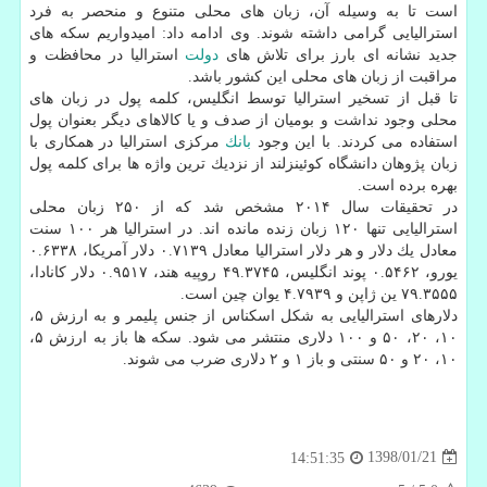
است تا به وسیله آن، زبان های محلی متنوع و منحصر به فرد
استرالیایی گرامی داشته شوند. وی ادامه داد: امیدواریم سكه های
جدید نشانه ای بارز برای تلاش های
دولت
استرالیا در محافظت و
مراقبت از زبان های محلی این كشور باشد.
تا قبل از تسخیر استرالیا توسط انگلیس، كلمه پول در زبان های
محلی وجود نداشت و بومیان از صدف و یا كالاهای دیگر بعنوان پول
استفاده می كردند. با این وجود
بانك
مركزی استرالیا در همكاری با
زبان پژوهان دانشگاه كوئینزلند از نزدیك ترین واژه ها برای كلمه پول
بهره برده است.
در تحقیقات سال ۲۰۱۴ مشخص شد كه از ۲۵۰ زبان محلی
استرالیایی تنها ۱۲۰ زبان زنده مانده اند. در استرالیا هر ۱۰۰ سنت
معادل یك دلار و هر دلار استرالیا معادل ۰.۷۱۳۹ دلار آمریكا، ۰.۶۳۳۸
یورو، ۰.۵۴۶۲ پوند انگلیس، ۴۹.۳۷۴۵ روپیه هند، ۰.۹۵۱۷ دلار كانادا،
۷۹.۳۵۵۵ ین ژاپن و ۴.۷۹۳۹ یوان چین است.
دلارهای استرالیایی به شكل اسكناس از جنس پلیمر و به ارزش ۵،
۱۰، ۲۰، ۵۰ و ۱۰۰ دلاری منتشر می شود. سكه ها باز به ارزش ۵،
۱۰، ۲۰ و ۵۰ سنتی و باز ۱ و ۲ دلاری ضرب می شوند.
1398/01/21
14:51:35