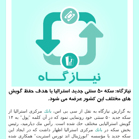
نیازگاه: سكه 50 سنتی جدید استرالیا با هدف حفظ گویش
های مختلف این كشور عرضه می شود.
به گزارش نیازگاه به نقل از سی بی اس،
بانك
مركزی استرالیا از
سكه جدید ۵۰ سنتی خود رونمایی نمود كه در آن كلمه "پول" به ۱۴
گویش استرالیایی مختلف حك شده است. رأس مك دیارمید، رئیس
بخش سكه در
بانك
مركزی استرالیا اظهار داشت كه در ایجاد این
سكه جدید با مؤسسه "ابورژینال اند تورس استریت" همكاری شده