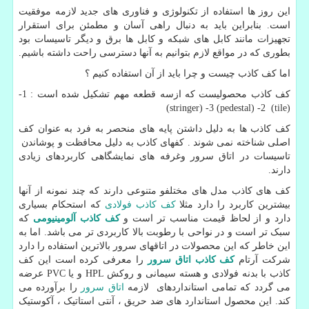
این روز ها استفاده از تکنولوژی و فناوری های جدید لازمه موفقیت
است. بنابراین باید به دنبال راهی آسان و مطمئن برای استقرار
تجهیزات مانند کابل های شبکه و کابل ها برق و دیگر تاسیسات بود
بطوری که در مواقع لازم بتوانیم به آنها دسترسی راحت داشته باشیم.
اما کف کاذب چیست و چرا باید از آن استفاده کنیم ؟
کف کاذب محصولیست که ازسه قطعه مهم تشکیل شده است :
1
-
(stringer)
-
3
)
pedestal
- (
2
(tile
(
کف کاذب ها به دلیل داشتن پایه های منحصر به فرد به عنوان کف
اصلی شناخته نمی شوند . کفهای کاذب به دلیل محافظت و پوشاندن
تاسیسات در اتاق سرور وغرفه های نمایشگاهی کاربردهای زیادی
دارند.
کف های کاذب مدل های مختلفو متنوعی دارند که چند نمونه از آنها
بیشترین کاربرد را دارد مثلا
کف کاذب فولادی
که استحکام بسیاری
دارد و از لحاظ قیمت مناسب تر است و
کف کاذب آلومینیومی
که
سبک تر است و در نواحی با رطوبت بالا کاربردی تر می باشد. اما به
این خاطر که این محصولات در اتاقهای سرور بالاترین استفاده را دارد
شرکت آرتام
کف کاذب اتاق سرور
را معرفی کرده است این کف
کاذب با بدنه فولادی و هسته سیمانی و روکش
HPL
و یا
PVC
عرضه
می گردد که تمامی استانداردهای لازمه
اتاق سرور
را برآورده می
کند. این محصول استاندارد های ضد حریق ، آنتی استاتیک ، آکوستیک