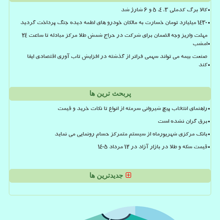
کالا برگ کدملی 3، 4، 5 و 6 شارژ شد
۱۴۳۰ میلیارد تومان خسارت به مالکان خودرو های لطمه دیده جنگ پرداخت گردید
مهلت واریز وجه الضمان برای شرکت در حراج شمش طلا مرکز مبادله تا ساعت ۲۴
امشب
صنعت بیمه می تواند سهمی فراتر از گذشته در افزایش تاب آوری اقتصادی ایفا
کند
پربحث ترین ها
راهنمای انتخاب پیچ شیروانی سرمته از انواع تا نکات خرید و قیمت
برق گران نشده است
بانک مرکزی شهریورماه از سیستم متمرکز حسام رونمایی می نماید
قیمت سکه و طلا در بازار آزاد در ۱۲ مرداد ۱۴۰۵
جدیدترین ها