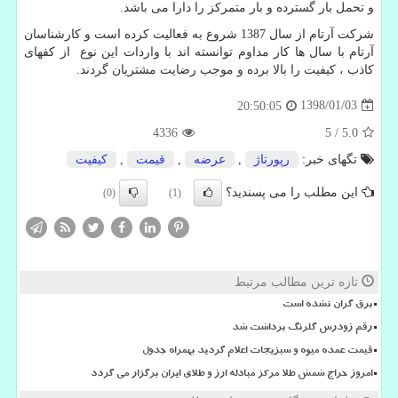
و تحمل بار گسترده و بار متمرکز را دارا می باشد.
شرکت آرتام از سال 1387 شروع به فعالیت کرده است و کارشناسان
آرتام با سال ها کار مداوم توانسته اند با واردات این نوع از کفهای
کاذب ، کیفیت را بالا برده و موجب رضایت مشتریان گردند.
1398/01/03
20:50:05
4336
5
/
5.0
تگهای خبر:
رپورتاژ
,
عرضه
,
قیمت
,
كیفیت
این مطلب را می پسندید؟
(0)
(1)
تازه ترین مطالب مرتبط
برق گران نشده است
رقم زودرس گلرنگ برداشت شد
قیمت عمده میوه و سبزیجات اعلام گردید بهمراه جدول
امروز حراج شمش طلا مرکز مبادله ارز و طلای ایران برگزار می گردد