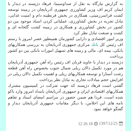
به گزارش نیازگاه به نقل از صداوسیما، فرهاد دژپسند در دیدار با
ایمان كریم اف وزیر كشاورزی جمهوری آذربایجان در زمینه توسعه
كشت فراسرزمینی، همكاری در بخش قرنطینه دام و امنیت غذایی،
تبادل تجربه در بخش كشاورزی، عملیاتی كردن اسناد موجود بین دو
كشور در بخش كشاورزی و همكاری در زمینه كشت گلخانه ای و
كشت و صنعت تبادل نظر كرد.
وزیر امور اقتصادی و دارایی كشورمان همینطور عصر امروز با رستم
اف رئیس كل
بانك
مركزی جمهوری آذربایجان به بررسی همكاریهای
بانكی، بیمه ای، مالی و زمینه های تسهیل امورات بانكی بین دو كشور
پرداخت.
دژپسند در دیدار با جاوید قربان اف رئیس راه آهن جمهوری آذربایجان
هم در مورد تكمیل دالان ریلی شمال جنوب بخصوص راه آهن قطعه
رشت آستارا و توسعه همكاریهای ریلی و اهمیت تكمیل دالان ریلی در
افزایش حجم مبادلات تجاری به تبادل نظر پرداخت.
گفتنی است فرهاد دژپسند كه جهت شركت در كمیسیون مشترك
همكاریهای اقتصادی ایران و جمهوری آذربایجان بامداد امروز وارد باكو
شده است، فردا هم ضمن حضور در مراسم امضای اسناد و تفاهم
نامه های این اجلاس، با دیگر مقامات جمهوری آذربایجان دیدار و
گفتگو خواهد نمود.
1397/12/25
12:26:18