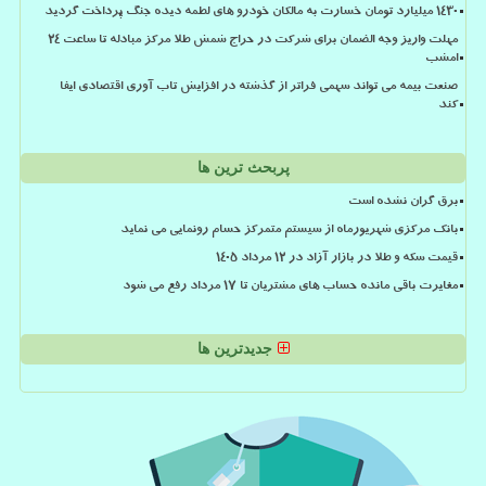
۱۴۳۰ میلیارد تومان خسارت به مالکان خودرو های لطمه دیده جنگ پرداخت گردید
مهلت واریز وجه الضمان برای شرکت در حراج شمش طلا مرکز مبادله تا ساعت ۲۴
امشب
صنعت بیمه می تواند سهمی فراتر از گذشته در افزایش تاب آوری اقتصادی ایفا
کند
پربحث ترین ها
برق گران نشده است
بانک مرکزی شهریورماه از سیستم متمرکز حسام رونمایی می نماید
قیمت سکه و طلا در بازار آزاد در ۱۲ مرداد ۱۴۰۵
مغایرت باقی مانده حساب های مشتریان تا 17 مرداد رفع می شود
جدیدترین ها