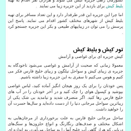
کشورمان راهی جزیره کیش می شوند و هزاران نفر اقدام به تهیه
بلیط کیش
برای بازدید از این جزیره زیبا می نمایند .
اما چرا این جزیره این قدر طرفدار دارد و این تعداد مسافر برای تهیه
بلیط کیش از شهرهای مختلف کشور اقدام می نمایند. پاسخ این
پرسش را می توان در زیباییهای طبیعی و بکر این جزیره جستجو کرد
.
تور کیش و بلیط کیش
کیش جزیره ای برای غواصی و آرامش
معمولا زمانی که صحبت از آرامش و غواصی می‌شود ناخودگاه به
جزیره ی زیبای کیش و سواحل نیلگون و زبیای خلیج فارس فکر می
کنیم و هوس می‌کنیم تا سفری به این جزیره زیبا داشته باشیم.
پس خودتان را برای یک روز هیجان انگیز آماده کنید، لباس غواصی
بپوشید و کپسول هوای را چک کنید و در آخر خودتان را در آب های
خلیج فارس رها کنید. اگر منصرف شدید و نیامدید بی شک یکی از
زیباترین سواحل مرجانی دنیا را از دست داده‌اید و سال‌ها حسرت آن
را خواهید داشت.
ساحل مرجانی خلیج فارس به علت برخورداری از مرجان‌هایی به
اشکال مختلف و صدف‌های رنگارنگ و انواع حلزون‌ها و سنگ‌های
دریایی که هراز گاهی آب خلیج آنها را به ساحل می‌آورد، به اندازه ای