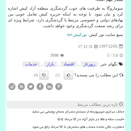
سوماروگا به ظرفیت های خوب گردشگری منطقه آزاد کیش اشاره
کرد و بیان نمود: با توجه به اینکه جزیره کیش تعامل خوبی بین
نهادهای دولتی و خصوصی مرتبط با گردشگری دارد، شرایط ویژه ای
برای رشد صنعت گردشگری وجود خواهد داشت.
منبع سایت تور کیش:
تورکيش.
net
1397/12/05
17:12:31
3998
5
/
5.0
تگهای خبر:
رپورتاژ
,
اقتصاد
,
بازار
,
خدمات
این مطلب را می پسندید؟
(0)
(1)
تازه ترین مطالب مرتبط
بانک مرکزی شهریورماه از سیستم متمرکز حسام رونمایی می نماید
قیمت سکه و طلا در بازار آزاد در ۱۲ مرداد ۱۴۰۵
مغایرت باقی مانده حساب های مشتریان تا 17 مرداد رفع می شود