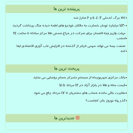
پربیننده ترین ها
کالا برگ کدملی 3، 4، 5 و 6 شارژ شد
۱۴۳۰ میلیارد تومان خسارت به مالکان خودرو های لطمه دیده جنگ پرداخت گردید
مهلت واریز وجه الضمان برای شرکت در حراج شمش طلا مرکز مبادله تا ساعت ۲۴
امشب
صنعت بیمه می تواند سهمی فراتر از گذشته در افزایش تاب آوری اقتصادی ایفا
کند
پربحث ترین ها
بانک مرکزی شهریورماه از سیستم متمرکز حسام رونمایی می نماید
قیمت سکه و طلا در بازار آزاد در ۱۲ مرداد ۱۴۰۵
مغایرت باقی مانده حساب های مشتریان تا 17 مرداد رفع می شود
گذر پله نوروز خان کجاست؟
جدیدترین ها