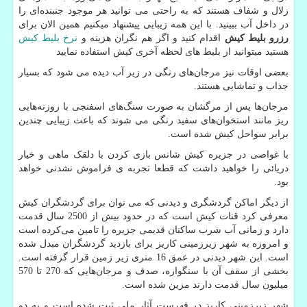
زلال و شفاف هستند که به راحتی می توانید هر موجود جنبنده‌ای را
در داخل آب ببینید. با این همه زیبایی پیشنهاد میکنیم همین الان برای
رزرو بلیط کیش
اقدام کنید و اگر هم نگران هزینه و
نرخ بلیط کیش
هستید میتوانید از بلیط های لحظه آخری کیش استفاده نمایید
بعضی اوقات نیز مرجان‌های رنگی در زیر آب دیده می شود که بسیار
جذاب و تماشایی هستند.
مرجان‌ها پس از مرگشان به صورت سنگ‌های اسفنجی با روزنه‌هایی
ریز مانند استخوان‌های سفید رنگی می شوند که باعث زیبایی چندین
برابر سواحل کیش شده است.
با غواصی در جزیره کیش شانس بازی کردن با دلقک ماهی و خیار
دریائی را خواهید داشت که قطعا تجربه ی فراموش نشدنی خواهد
بود.
از دیگر اماکن گردشگری و دیدنی که می توان برای گردشگران کیش
معرفی کرد قنات کیش است که در حدود بیش از 2500 سال قدمت
دارد و زمانی آب شرب ساکنان قدیمی جزیره را تامین می‌کرده است
و امروزه به شهر زیرزمینی کاریز برای بازدید گردشگران مبدل شده
است. این شهر دیدنی در عمق 16 متری زیر زمین قرار گرفته است.
بخشی از سقف آن با سنگواره، صدف و مرجان‌هایی که 270 تا 570
میلیون سال قدمت دارند مزین شده است.
شهر زیرزمینی کاریز در فهرست آثار ملی ثبت شده است و به دو