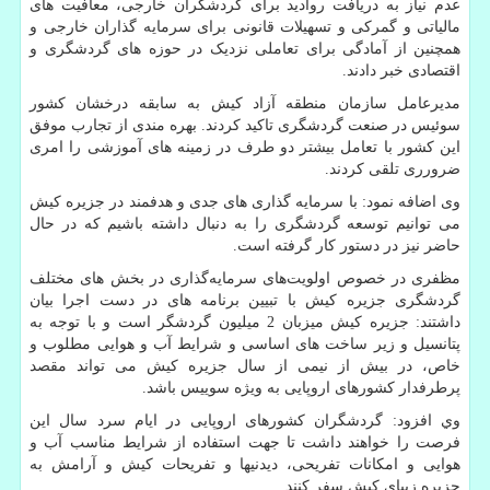
عدم نیاز به دریافت روادید برای گردشگران خارجی، معافیت های
مالیاتی و گمرکی و تسهیلات قانونی برای سرمایه گذاران خارجی و
همچنین از آمادگی برای تعاملی نزدیک در حوزه های گردشگری و
اقتصادی خبر دادند.
مدیرعامل سازمان منطقه آزاد کیش به سابقه درخشان کشور
سوئیس در صنعت گردشگری تاکید کردند. بهره مندی از تجارب موفق
این کشور با تعامل بیشتر دو طرف در زمینه های آموزشی را امری
ضرورری تلقی کردند.
وی اضافه نمود: با سرمايه گذارى هاى جدى و هدفمند در جزيره كيش
می توانیم توسعه گردشگرى را به دنبال داشته باشیم که در حال
حاضر نیز در دستور کار گرفته است.
مظفری در خصوص اولویت‌های سرمایه‌گذاری در بخش های مختلف
گردشگری جزیره کیش با تبيين برنامه های در دست اجرا بیان
داشتند: جزیره کیش میزبان 2 میلیون گردشگر است و با توجه به
پتانسیل و زیر ساخت های اساسی و شرایط آب و هوایی مطلوب و
خاص، در بیش از نیمی از سال جزیره کیش می تواند مقصد
پرطرفدار کشورهای اروپایی به ویژه سوییس باشد.
وي افزود: گردشگران کشورهای اروپايی در ایام سرد سال این
فرصت را خواهند داشت تا جهت استفاده از شرایط مناسب آب و
هوایی و امکانات تفریحی، دیدنیها و تفریحات کیش و آرامش به
جزیره زیبای کیش سفر کنند.