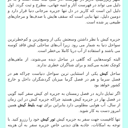
دلیل می تواند در فهرست آثار و ابنیه جهانی، مطرح و ثبت گردد. اول
دلیل این است که کاریز در دل تنها جزیره مرجانی دنیا قرار دارد و
دومین دلیل، تنها بنایی است که سقف هایش با صدف‌ها و مرجان‌های
طبیعی پر شده است.
جزیره کیش با نظر داشتن وسعتش یکی از وسیع‌ترین و کم‌خطرترین
سواحل دنیا به شمار می رود. زیرا آب‌های ساحلی کیش فاقد کوسه
می باشند و استفاده از آب دریا کاملا بی‌خطر است.
البته کوسه‌هایی که گاهی در ساحل دیده می‌شوند، از ماهی‌های
کوچک تغذیه می‌کنند و برای شناگران خطری ندارند.
ساحل
کیش
یکی از استثنایی ترین سواحل دنیاست چراکه هم در
فصل سرما و هم در فصل گرما میزبان گردشگران داخل و خارج
کشور خواهد بود
اگر تمایل دارید در فصل زمستان به جزیره ای کیش سفر کنید گویی
در فصل بهار در جزیره کیش هستید چراکه جزیره کیش در این زمان
از سال، آب هوایی مطلوبی دارد بنابراین برای تهیه
بلیط کیش
همین
امروز دست به کار شوید.
تنها کافیست جهت سفر به جزیره کیش
تور کیش
خود را رزرو کنید. با
توجه به امکانات، جاذبه های دیدنی خاص جزیره سفر به آن هزینه