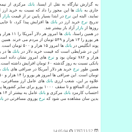
به گزارش نیازگاه به نقل از ایسنا،
بانك
مركزی از نیم
جاری به
بانك
ها این مجوز را داد كه نسبت به خرید ارز ا
نمایند، البته این
نرخ
در ابتدا بسیار پایین تر از قیمت
بازار
آز
تدریج
نرخ
خرید ارز در
بانك
ها افزایش پیدا كرد، تا جای
روزها از
بازار
آزاد باز بیشتر شد.
در همین راستا،
بانك
هر یورو را ۱۳ هزار و ۵۴۹ تومان از مردم می خرند. همین طور
پوند انگلیس در
بانك
ها امروز ۱۵ هزار و ۵۰۰ تومان است.
این در شرایطی است كه قیمت خرید دلار در
بانك
هزار و ۷۸۲ تومان بود و
نرخ
های امروز نشان داده اس
بانكی نسبت به روز گذشته ۶۰ تومان افزایش داشته است.
همین طور
نرخ
خرید هر دلار آمریكا در صرافی های
بانك
های
تومان است. این صرافی ها امروز هر یورو را ۱۴ هزار و ۵۰ تومان خریده و ۱۴ هزار و ۱۵۰ تومان می فروشند.
علاوه بر این، شعب ارزی
بانك
مشترك المنافع و تا سقف ۱۰۰۰ یورو برای سایر كشورها پرداخت می كنند كه
احتساب كارمزد
بانك
مركزی و
بانك
عامل به بیشتر از ۱۴ هزار و ۳۰۰ تومان می رسد.
بدین سان مشاهده می شود كه
نرخ
یوروی مسافرتی در
با
1397/11/12
14:05:04