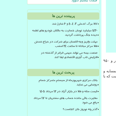
قیمت بیسیم کنوود
پربیننده ترین ها
کالا برگ کدملی 3، 4، 5 و 6 شارژ شد
۱۴۳۰ میلیارد تومان خسارت به مالکان خودرو های لطمه
دیده جنگ پرداخت گردید
مهلت واریز وجه الضمان برای شرکت در حراج شمش
طلا مرکز مبادله تا ساعت ۲۴ امشب
صنعت بیمه می تواند سهمی فراتر از گذشته در
افزایش تاب آوری اقتصادی ایفا کند
آن ۱۱ هزار و ۹۵۰
رو برای كشورهای همسایه و
پربحث ترین ها
هزار و ۹۴۵ تومان است كه با
بانک مرکزی شهریورماه از سیستم متمرکز حسام
رونمایی می نماید
قیمت سکه و طلا در بازار آزاد در ۱۲ مرداد ۱۴۰۵
مغایرت باقی مانده حساب های مشتریان تا 17 مرداد
رفع می شود
گذر پله نوروز خان کجاست؟