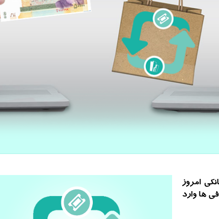
نكی امروز
افی ها وارد