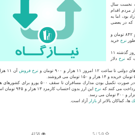
ه نخست سال
ز مردم اقدام
اد بود، اما به
ی كه در بعضی
ها امروز هر دلار آمریكا را ۱۱ هزار و ۸۴۲ تومان و
نرخ
خرید
ها در روز گذشته ۱۱
ت كه
نرخ
دلار
 دولتی تا ساعت ۱۲ امروز ۱۱ هزار و ۹۰۰ تومان و
نرخ
فروش
های عامل ارز مسافرتی، در صورت تكمیل بودن مدارك مسافران تا سقف ۵۰۰ یو
نرخ
این ارز بدون احتساب كارمزد ۱۳ 
نك
ها، كماكان بالاتر از
بازار
آزاد است.
4158
5
/
5.0