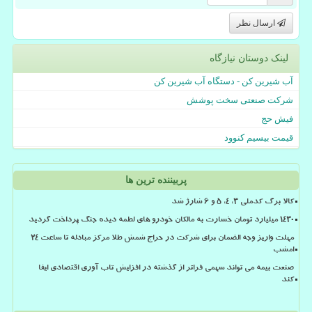
ارسال نظر
لینک دوستان نیازگاه
آب شیرین کن - دستگاه آب شیرین کن
شرکت صنعتی سخت پوشش
فیش حج
قیمت بیسیم کنوود
پربیننده ترین ها
کالا برگ کدملی 3، 4، 5 و 6 شارژ شد
۱۴۳۰ میلیارد تومان خسارت به مالکان خودرو های لطمه دیده جنگ پرداخت گردید
مهلت واریز وجه الضمان برای شرکت در حراج شمش طلا مرکز مبادله تا ساعت ۲۴
امشب
صنعت بیمه می تواند سهمی فراتر از گذشته در افزایش تاب آوری اقتصادی ایفا
کند