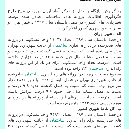
به گزارش نیازگاه به نقل از مركز آمار ایران، بررسی نتایج طرح
«گردآوری اطلاعات پروانه های ساختمانی صادر شده توسط
شهرداری های كشور» در فصل تابستان سال ۱۳۹۷ د شهر تهران و
سایر مناطق شهری كشور اعلام گردید.
الف- شهر تهران
در فصل تابستان سال ۱۳۹۷، تعداد ۲۱۰۴۷ واحد مسكونی در پروانه
های صادرشده برای راه اندازی
ساختمان
از جانب شهرداری تهران،
پیش بینی شده است كه نسبت به فصل گذشته حدود ۷.۱ درصد و
نسبت به فصل مشابه سال قبل حدود ۱۲.۱ درصد افزایش داشته
است.‏ متوسط تعداد واحد مسكونی برای هر یك از این پروانه های
راه اندازی
ساختمان
۷.۳ واحد بوده است.
مجموع مساحت زیربنا در پروانه های راه اندازی
ساختمان
صادرشده
از جانب شهرداری تهران در فصل تابستان ۱۳۹۷ بالغ بر ۳۸۸۲ هزار
مترمربع بوده است كه نسبت به فصل گذشته حدود ۹.۸ درصد و
نسبت به فصل مشابه سال قبل حدود ۹.۶ درصد افزایش داشته
است. متوسط مساحت زیربنای این دسته از پروانه ها در دوره ی
مورد بررسی حدود ۱۳۴۳ مترمربع بوده است.
ب- كل نقاط شهری كشور
در فصل تابستان سال ۱۳۹۷، تعداد ۹۴۹۳۲ واحد مسكونی در پروانه
های صادرشده برای راه اندازی
ساختمان
از جانب شهرداری های
كشور پیش بینی شده است كه نسبت به فصل گذشته حدود ۴.۷