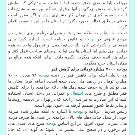
دریافت یارانه نقدی حذف شدند اما با عنایت به مداركی كه نمایش
كردند یارانه بخش بزرگی از آنها برقرار شد كه این مساله نشان داده
است تصمیم گیری در تهران كار دشواری بوده و اگر مقرر است
حذفی بر طبق عدالت صورت گیرد در استان ها در این خصوص اقدام
گردد.
نوبخت با اشاره به اینكه استان ها و شورای برنامه ریزی استان یك
مرجع قانونی در
بودجه
و قانون برنامه است، اشاره كرد: برای
همسانی و یكنواختی كار، یك دستورالعمل و فرمول واحد به همه
نمایش می دهیم اما استان ها می توانند برمبنای شناخت عمل كنند و
برای هر آنچه حذف میگردد انگیزه دارند؛ برای اینكه همه مبالغ در
همان استان خرج میگردد.
بودجه ۷۰۰۰ میلیارد تومانی برای كاهش فقر
وی با بیان اینكه برای كاهش فقر در لایحه
بودجه
۹۸ معادل ۷۰۰۰
میلیارد تومان در ردیف ملی دیده شده است، اضافه كرد: استان ها
می توانند یارانه حذف شده دهك های بالای درآمدی را برای كاهش
فقر مطلق و طرح های
اشتغال
و عمرانی در داخل استان استفاده
كنند كه این مبادرت به مراتب از آنچه كه در تهران برای همه روستاها
و سایر نقاط كشور تصمیم گرفته می شود، بهتر است.
رییس سازمان برنامه و
بودجه
با اشاره به اینكه مقرر شده صرفه
جویی از محل حذف دهك های بالای درآمدی در استان ها صرف هزینه
های عمرانی شود، افزود: بر این اساس
بودجه
طرح های استان های
كم برخوردار در سطح ملی بیشتر می شود؛ به گونه ای كه حالا