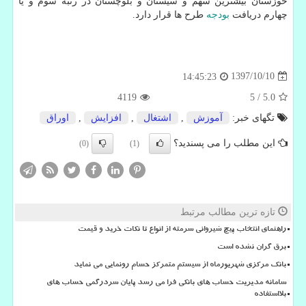
خوزستان بیشترین سهم و سیستان و بلوچستان در رتبه سوم و یا
چهارم دریافت
بودجه
طرح ها قرار دارد.
1397/10/10
14:45:23
4119
5
/
5.0
تگهای خبر:
آموزش
,
اشتغال
,
افزایش
,
اوراق
این مطلب را می پسندید؟
(0)
(1)
تازه ترین مطالب مرتبط
راهنمای انتخاب پیچ شیروانی سرمته از انواع تا نکات خرید و قیمت
برق گران نشده است
بانک مرکزی شهریورماه از سیستم متمرکز حسام رونمایی می نماید
سامانه مدیریت حساب های بانکی فرا می رسد پایان سردرگمی حساب های
بلااستفاده