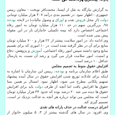
به گزارش نیازگاه به نقل از ایسنا، محمدباقر نوبخت - معاون رییس
جمهوری - اظهار نمود: در تقسیم بندی درآمد ۴۰۷ هزار میلیارد تومانی
دولت
(از محل
فروش
نفت و
اوراق
و وصول مالیات) در لایحه
بودجه
۹۸، بزرگترین سهم در حد ۱۱۰ هزار میلیارد تومان به امور رفاه
اجتماعی اختصاص دارد كه بیمه تكمیلی جانبازان باز در این مقوله
پیش بینی شده است.
وی ادامه داد: در امور سلامت بیشتر از ۲۲ هزار و ۷۰۰ میلیارد تومان
منابع برای آن در نظر گرفته شده است. در ۱۰ اموری كه برای تقسیم
منابع وجود داشته سپس امور رفاه اجتماعی،
آموزش
و پژوهش، دفاع
و امنیت، امور سلامت قرار می گیرد و رشد آن نسبت به پارسال
حداقل ۱۰ درصد است.
افزایش حقوق منوط به تصمیم مجلس
طبق اعلام سازمان برنامه و
بودجه
، رییس این سازمان با اشاره به
اینكه برای عادلانه توزیع شدن افزایش حقوق در سال آینده پیشنهاد
تسهیم پلكانی مطرح می شود، اظهار نمود: امسال بر همین مبنا
حقوق ها افزایش یافت اما آنچه از طرف
دولت
باید برای افزایش
حقوق ها دیده می شد ۲۰ درصد بوده كه حدود ۳۴ هزار میلیارد تومان
است كه مجلس می تواند درباره هر آنچه به عدالت نزدیك تر است،
تصمیم گیری كند.
اجرای درست عدالت در حذف یارانه
های نقدی
وی افزود: در سال های گذشته بیشتر از ۴، ۵ میلیون خانوار از