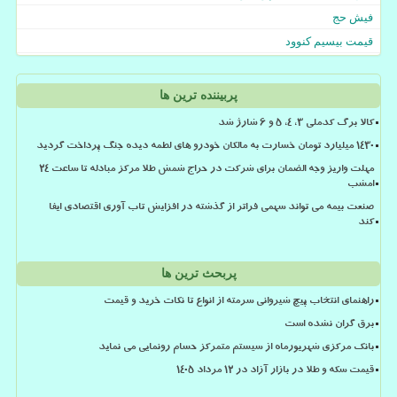
فیش حج
قیمت بیسیم کنوود
پربیننده ترین ها
کالا برگ کدملی 3، 4، 5 و 6 شارژ شد
۱۴۳۰ میلیارد تومان خسارت به مالکان خودرو های لطمه دیده جنگ پرداخت گردید
مهلت واریز وجه الضمان برای شرکت در حراج شمش طلا مرکز مبادله تا ساعت ۲۴
امشب
صنعت بیمه می تواند سهمی فراتر از گذشته در افزایش تاب آوری اقتصادی ایفا
کند
پربحث ترین ها
راهنمای انتخاب پیچ شیروانی سرمته از انواع تا نکات خرید و قیمت
برق گران نشده است
بانک مرکزی شهریورماه از سیستم متمرکز حسام رونمایی می نماید
قیمت سکه و طلا در بازار آزاد در ۱۲ مرداد ۱۴۰۵