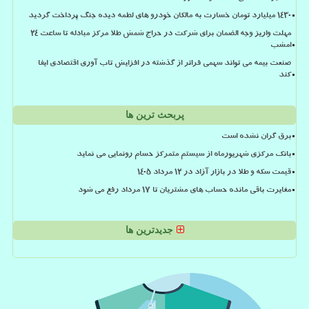
۱۴۳۰ میلیارد تومان خسارت به مالکان خودرو های لطمه دیده جنگ پرداخت گردید
مهلت واریز وجه الضمان برای شرکت در حراج شمش طلا مرکز مبادله تا ساعت ۲۴
امشب
صنعت بیمه می تواند سهمی فراتر از گذشته در افزایش تاب آوری اقتصادی ایفا
کند
پربحث ترین ها
برق گران نشده است
بانک مرکزی شهریورماه از سیستم متمرکز حسام رونمایی می نماید
قیمت سکه و طلا در بازار آزاد در ۱۲ مرداد ۱۴۰۵
مغایرت باقی مانده حساب های مشتریان تا 17 مرداد رفع می شود
جدیدترین ها