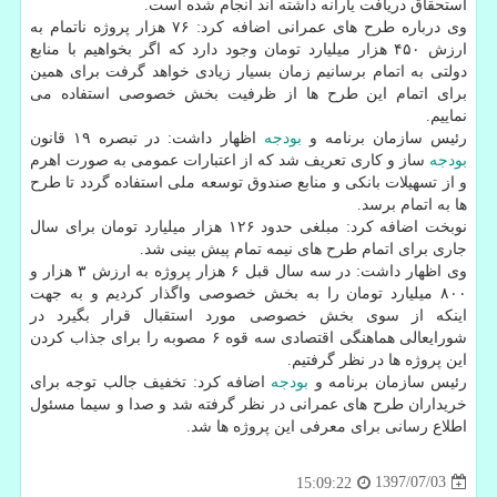
استحقاق دریافت یارانه داشته اند انجام شده است.
وی درباره طرح های عمرانی اضافه كرد: ۷۶ هزار پروژه ناتمام به
ارزش ۴۵۰ هزار میلیارد تومان وجود دارد كه اگر بخواهیم با منابع
دولتی به اتمام برسانیم زمان بسیار زیادی خواهد گرفت برای همین
برای اتمام این طرح ها از ظرفیت بخش خصوصی استفاده می
نماییم.
رئیس سازمان برنامه و
بودجه
اظهار داشت: در تبصره ۱۹ قانون
بودجه
ساز و كاری تعریف شد كه از اعتبارات عمومی به صورت اهرم
و از تسهیلات بانكی و منابع صندوق توسعه ملی استفاده گردد تا طرح
ها به اتمام برسد.
نوبخت اضافه كرد: مبلغی حدود ۱۲۶ هزار میلیارد تومان برای سال
جاری برای اتمام طرح های نیمه تمام پیش بینی شد.
وی اظهار داشت: در سه سال قبل ۶ هزار پروژه به ارزش ۳ هزار و
۸۰۰ میلیارد تومان را به بخش خصوصی واگذار كردیم و به جهت
اینكه از سوی بخش خصوصی مورد استقبال قرار بگیرد در
شورایعالی هماهنگی اقتصادی سه قوه ۶ مصوبه را برای جذاب كردن
این پروژه ها در نظر گرفتیم.
رئیس سازمان برنامه و
بودجه
اضافه كرد: تخفیف جالب توجه برای
خریداران طرح های عمرانی در نظر گرفته شد و صدا و سیما مسئول
اطلاع رسانی برای معرفی این پروژه ها شد.
1397/07/03
15:09:22