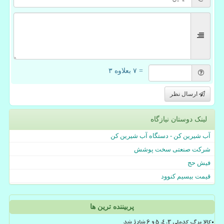
= ۷ بعلاوه ۳
ارسال نظر
لینک دوستان نیازگاه
آب شیرین کن - دستگاه آب شیرین کن
شرکت صنعتی سخت پوشش
فیش حج
قیمت بیسیم کنوود
پربیننده ترین ها
کالا برگ کدملی 3، 4، 5 و 6 شارژ شد