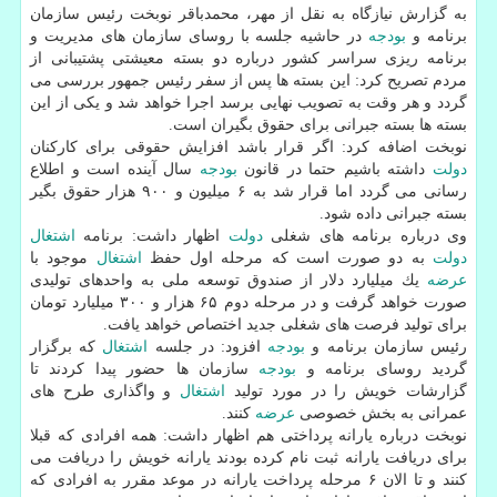
به گزارش نیازگاه به نقل از مهر، محمدباقر نوبخت ­رئیس سازمان
برنامه و
بودجه
در حاشیه جلسه با روسای سازمان های مدیریت و
برنامه ریزی سراسر كشور درباره دو بسته معیشتی پشتیبانی از
مردم تصریح كرد: این بسته ها پس از سفر رئیس جمهور بررسی می
گردد و هر وقت به تصویب نهایی برسد اجرا خواهد شد و یكی از این
بسته​ ها بسته جبرانی برای حقوق بگیران است.
نوبخت اضافه كرد: اگر قرار باشد افزایش حقوقی برای كاركنان
دولت
داشته باشیم حتما در قانون
بودجه
سال آینده است و اطلاع
رسانی می گردد اما قرار شد به ۶ میلیون و ۹۰۰ هزار حقوق بگیر
بسته جبرانی داده شود.
وی درباره برنامه های شغلی
دولت
اظهار داشت: برنامه
اشتغال
دولت
به دو صورت است كه مرحله اول حفظ
اشتغال
موجود با
عرضه
یك میلیارد دلار از صندوق توسعه ملی به واحدهای تولیدی
صورت خواهد گرفت و در مرحله دوم ۶۵ هزار و ۳۰۰ میلیارد تومان
برای تولید فرصت های شغلی جدید اختصاص خواهد یافت.
رئیس سازمان برنامه و
بودجه
افزود: در جلسه
اشتغال
كه برگزار
گردید روسای برنامه و
بودجه
سازمان ها حضور پیدا كردند تا
گزارشات خویش را در مورد تولید
اشتغال
و واگذاری طرح های
عمرانی به بخش خصوصی
عرضه
كنند.
نوبخت درباره یارانه پرداختی هم اظهار داشت: همه افرادی كه قبلا
برای دریافت یارانه ثبت نام كرده بودند یارانه خویش را دریافت می
كنند و تا الان ۶ مرحله پرداخت یارانه در موعد مقرر به افرادی كه