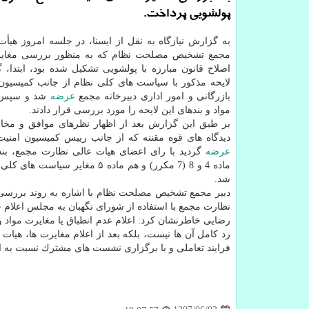
پولشویی پرداخت.
به گزارش نیازگاه به نقل از ایسنا، در جلسه امروز هیأ
مجمع تشخیص مصلحت نظام كه به منظور بررسی مغایرت
اصلاح قانون مبارزه با پولشویی تشكیل شده بود، ابتدا،
لایحه مذكور با سیاست های كلی نظام از جانب كمیسیون ا
بازرگانی و امور اداری دبیرخانه مجمع
عرضه
شد و سپس 
مواد و بندهای این لایحه را مورد بررسی قرار دادند.
بر طبق این گزارش بعد از اظهار نظرهای موافق و مخال
دیدگاه های قوه مقننه كه از جانب رییس كمیسیون امن
عرضه
ماده 4 و 8 (7 مكرر) و هم ماده ۵ مغایر سیاست های كلی
شد.
دبیر مجمع تشخیص مصلحت نظام با اشاره به روند بررسی 
نظارت مجمع با استفاده از شورای نگهبان به مجلس اعلام 
رضایی خاطرنشان كرد: اعلام عدم انطباق یا مغایرت مواد 
رد كامل آن ها نیست، بلكه بعد از اعلام مغایرت ها، 
فرایند تعاملی و با برگزاری نشست های مشترك نسبت به اص