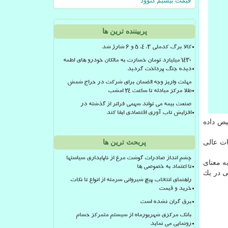
قیمت بیسیم کنوود
پربیننده ترین ها
کالا برگ کدملی 3، 4، 5 و 6 شارژ شد
۱۴۳۰ میلیارد تومان خسارت به مالکان خودرو های لطمه
دیده جنگ پرداخت گردید
مهلت واریز وجه الضمان برای شرکت در حراج شمش
طلا مرکز مبادله تا ساعت ۲۴ امشب
صنعت بیمه می تواند سهمی فراتر از گذشته در
افزایش تاب آوری اقتصادی ایفا کند
تشخیص داده
ات عالی
پربحث ترین ها
چشم انداز صادرات گوشت مرغ از ناپایداری سیاستها
ه معنای
تا اعتماد به خصوصی ها
ی در یك
راهنمای انتخاب پیچ شیروانی سرمته از انواع تا نکات
خرید و قیمت
برق گران نشده است
بانک مرکزی شهریورماه از سیستم متمرکز حسام
رونمایی می نماید