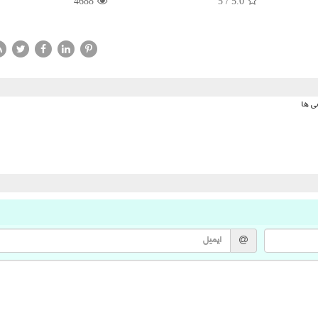
4688
5
/
5.0
ی ها