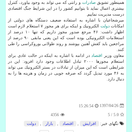
همینطور تشویق
صادرات
و رانتی كه می تواند به وجود بیاورد، كنترل
بیشتری اعمال نماید تا بتوانیم كشور را در این شرایط جنگ اقتصادی
درست مدیریت نماییم.
میرشجاعیان با اشاره به استفاده ضعیف دستگاه های دولتی از
امكانات
دولت
الكترونیك و اینكه برای هر مجوز ۷ استعلام لازم است
اظهار داشت: ۴۶ مرجع صدور مجوز داریم كه تنها ۱۰ درصد از
استعلامات الكترونیكی بوده است كه این یعنی مابقی ۹۰ درصد از
مراجعین باید كفش آهنین بپوشند و روند طولانی بوروكراسی را طی
كنند.
معاون وزیر
اقتصاد
در ادامه با اشاره به اینكه در حالت عادی برای
استعلام مجوزها ۲۰۰۰ تبادل اطلاعات وجود دارد افزود: این در
شرایطی است كه این میزان از تبادلات در بستر الكترونیك می تواند
به ۴۶ مورد تبدیل گردد كه صرفه جویی در زمان و هزینه ها را به
دنبال دارد.
1397/04/26
15:26:54
4356
5
/
5.0
تگهای خبر:
افزایش
,
اقتصاد
,
بازار
,
دولت