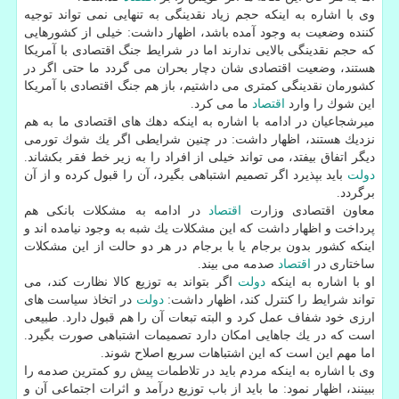
وی با اشاره به اینكه حجم زیاد نقدینگی به تنهایی نمی تواند توجیه
كننده وضعیت به وجود آمده باشد، اظهار داشت: خیلی از كشورهایی
كه حجم نقدینگی بالایی ندارند اما در شرایط جنگ اقتصادی با آمریكا
هستند، وضعیت اقتصادی شان دچار بحران می گردد ما حتی اگر در
كشورمان نقدینگی كمتری می داشتیم، باز هم جنگ اقتصادی با آمریكا
این شوك را وارد
اقتصاد
ما می كرد.
میرشجاعیان در ادامه با اشاره به اینكه دهك های اقتصادی ما به هم
نزدیك هستند، اظهار داشت: در چنین شرایطی اگر یك شوك تورمی
دیگر اتفاق بیفتد، می تواند خیلی از افراد را به زیر خط فقر بكشاند.
دولت
باید بپذیرد اگر تصمیم اشتباهی بگیرد، آن را قبول كرده و از آن
برگردد.
معاون اقتصادی وزارت
اقتصاد
در ادامه به مشكلات بانكی هم
پرداخت و اظهار داشت كه این مشكلات یك شبه به وجود نیامده اند و
اینكه كشور بدون برجام یا با برجام در هر دو حالت از این مشكلات
ساختاری در
اقتصاد
صدمه می بیند.
او با اشاره به اینكه
دولت
اگر بتواند به توزیع كالا نظارت كند، می
تواند شرایط را كنترل كند، اظهار داشت:
دولت
در اتخاذ سیاست های
ارزی خود شفاف عمل كرد و البته تبعات آن را هم قبول دارد. طبیعی
است كه در یك جاهایی امكان دارد تصمیمات اشتباهی صورت بگیرد.
اما مهم این است كه این اشتباهات سریع اصلاح شوند.
وی با اشاره به اینكه مردم باید در تلاطمات پیش رو كمترین صدمه را
ببینند، اظهار نمود: ما باید از باب توزیع درآمد و اثرات اجتماعی آن و