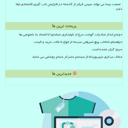
صنعت بیمه می تواند سهمی فراتر از گذشته در افزایش تاب آوری اقتصادی ایفا
کند
پربحث ترین ها
چشم انداز صادرات گوشت مرغ از ناپایداری سیاستها تا اعتماد به خصوصی ها
راهنمای انتخاب پیچ شیروانی سرمته از انواع تا نکات خرید و قیمت
برق گران نشده است
بانک مرکزی شهریورماه از سیستم متمرکز حسام رونمایی می نماید
جدیدترین ها