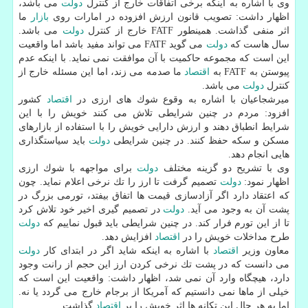
وی با اشاره به اینكه برخی اتفاقات خارج از كنترل
دولت
می باشد،
اظهار داشت: تصویب قانون ارزش افزوده در امارات روی
بازار
ما
اثر منفی گذاشت. همینطور FATF خارج از كنترل
دولت
می باشد.
سال هاست كه
دولت
می گوید FATF می تواند مفید باشد اما واقعیت
این است كه مجموعه حاكمیت با آن موافقت نمی نماید. با اینكه عدم
پیوستن به FATF به
اقتصاد
ما صدمه می زند، اما این مسئله خارج از
كنترل
دولت
می باشد.
میرشجاعیان با اشاره به وقوع شوك های ارزی در
اقتصاد
كشور
افزود: مردم در چنین شرایطی تلاش می كنند خویش را با این
شرایط انطباق دهند و ارزش دارایی خویش را با استفاده از بازارهای
مسكن و سكه حفظ كنند. در چنین شرایطی
دولت
باید سیاستگذاری
هایی انجام دهد.
وی با تشریح دو گزینه مختلف
دولت
برای مواجهه با شوك ارزی
اظهار نمود:
دولت
تصمیم گرفت تا ارز را تك نرخی اعلام نماید. چون
كه اعتقاد دارد اگر آزادسازی قیمت ها اتفاق بیفتد، تورمی بزرگ در
پشت آن به وجود می آید.
دولت
در تصمیم گیری اخیر خود تلاش كرد
تا از این تورم فرار كند. در چنین شرایطی باید قبول نماییم كه
دولت
طرح مداخلات خویش را در
اقتصاد
افزایش دهد.
معاون وزیر
اقتصاد
با اشاره به اینكه شاید اگر در ابتدای كار
دولت
می دانست كه در پشت تك نرخی كردن ارز این حجم از رانت وجود
دارد، هیچگاه وارد آن نمی شد، اظهار داشت: واقعیت این است كه
خیلی از ماها نمی دانستیم كه آمریكا از برجام خارج می گردد یا نه.
اما به هر حال این تكانه ها اثر خویش را بر
اقتصاد
گذاشت.