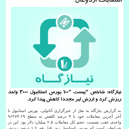
انتصابات اردوغان
نیازگاه: شاخص ˮبیست ۱۰۰ˮ بورس استانبول ۳۰۰۰ واحد
ریزش كرد و ارزش لیر مجددا كاهش پیدا كرد.
به گزارش نیازگاه به نقل از خبرگزاری آناتولی، بورس استانبول تا
آخر آخرین معاملات خود با ۳ درصد كاهش به سطح ۹۶۲۷۴.۶۹
واحدی عقب نشست. حجم كل معاملات ۲.۵ میلیارد دلار بود. این در
شرایطی است كه بورس استانبول روز قبل هم ۱.۶ درصد ریزش