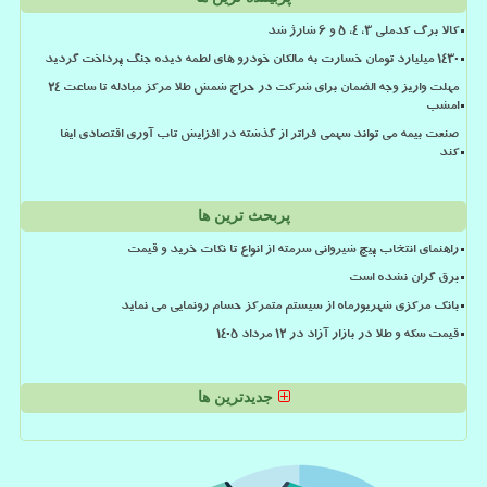
کالا برگ کدملی 3، 4، 5 و 6 شارژ شد
۱۴۳۰ میلیارد تومان خسارت به مالکان خودرو های لطمه دیده جنگ پرداخت گردید
مهلت واریز وجه الضمان برای شرکت در حراج شمش طلا مرکز مبادله تا ساعت ۲۴
امشب
صنعت بیمه می تواند سهمی فراتر از گذشته در افزایش تاب آوری اقتصادی ایفا
کند
پربحث ترین ها
راهنمای انتخاب پیچ شیروانی سرمته از انواع تا نکات خرید و قیمت
برق گران نشده است
بانک مرکزی شهریورماه از سیستم متمرکز حسام رونمایی می نماید
قیمت سکه و طلا در بازار آزاد در ۱۲ مرداد ۱۴۰۵
جدیدترین ها