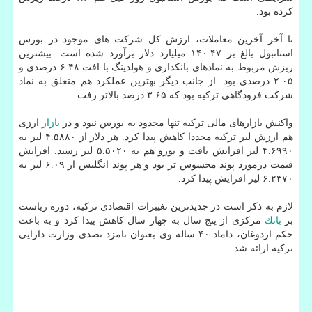
كرده بود.
تا آخر آخرین معاملات، ارزش كل شركت های موجود در بورس
استانبول بالغ بر ۱۴۰.۴۷ میلیارد دلار برآورد شده است. بیشترین
ریزش مربوط به نمادهای بانكداری و هولدینگ با افت ۶.۴۸ درصدی و
۲.۰۵ درصدی بود. از جانب دیگر بهترین عملكرد هم متعلق به نماد
شركت فرودگاهی تركیه بود كه ۳.۶۵ درصد بالاتر رفت.
واكنش بازارهای مالی تركیه تنها محدود به بورس نبود و در
بازار
ارزی
هم ارزش لیر تركیه مجددا كاهش پیدا كرد. هر دلار از ۴.۵۸۸۰ لیر به
۴.۶۹۹۰ لیر افزایش یافت و یورو هم به ۵.۵۰۲۰ لیر رسید. افزایش
قیمت درمورد پوند محسوس تر بود و هر پوند انگلیس از ۶.۰۹ لیر به
۶.۲۳۷۰ لیر افزایش پیدا كرد.
لازم به ذكر است در جدیدترین تغییرات اقتصادی تركیه، دوره ریاست
بر
بانك
مركزی از پنج سال به چهار سال كاهش پیدا كرد و به باعث
حكم اردوغان، داماد ۴۰ ساله وی بعنوان نامزد تصدی وزارت دارایی
تركیه ارائه شد.