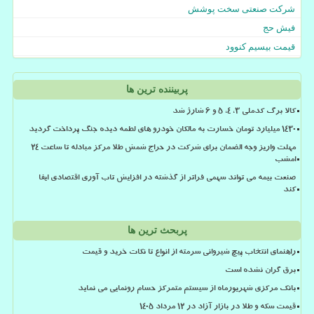
شرکت صنعتی سخت پوشش
فیش حج
قیمت بیسیم کنوود
پربیننده ترین ها
کالا برگ کدملی 3، 4، 5 و 6 شارژ شد
۱۴۳۰ میلیارد تومان خسارت به مالکان خودرو های لطمه دیده جنگ پرداخت گردید
مهلت واریز وجه الضمان برای شرکت در حراج شمش طلا مرکز مبادله تا ساعت ۲۴
امشب
صنعت بیمه می تواند سهمی فراتر از گذشته در افزایش تاب آوری اقتصادی ایفا
کند
پربحث ترین ها
راهنمای انتخاب پیچ شیروانی سرمته از انواع تا نکات خرید و قیمت
برق گران نشده است
بانک مرکزی شهریورماه از سیستم متمرکز حسام رونمایی می نماید
قیمت سکه و طلا در بازار آزاد در ۱۲ مرداد ۱۴۰۵