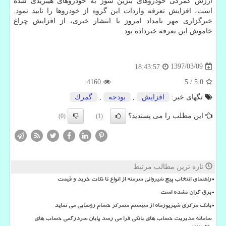
ارزش گمركی خودروهای بنزین سوز به خودروهای هیبریدی شده
است، افزایش تعرفه واردات این گروه از خودروها را تایید نمود.
خبرگزاری مهر بامداد امروز با انتشار خبری، از افزایش چراغ
خاموش این تعرفه خبرداده بود.
1397/03/09
18:43:57
4160
5
/
5.0
تگهای خبر:
افزایش
,
بودجه
,
گمرك
این مطلب را می پسندید؟
(0)
(1)
تازه ترین مطالب مرتبط
راهنمای انتخاب پیچ شیروانی سرمته از انواع تا نکات خرید و قیمت
برق گران نشده است
بانک مرکزی شهریورماه از سیستم متمرکز حسام رونمایی می نماید
سامانه مدیریت حساب های بانکی فرا می رسد پایان سردرگمی حساب های