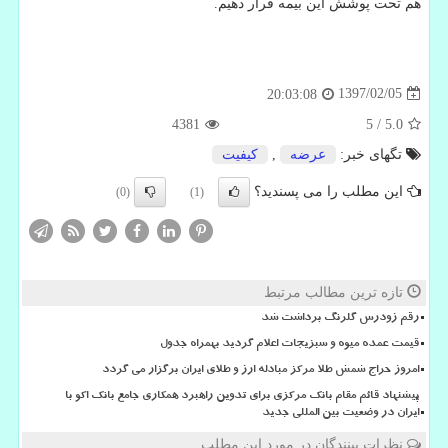
هم تحت پوشش این بیمه قرار دهیم.
1397/02/05
20:03:08
4381
5
/
5.0
تگهای خبر:
عرضه
,
كیفیت
این مطلب را می پسندید؟
(0)
(1)
تازه ترین مطالب مرتبط
رقم زودرس گلرنگ برداشت شد
قیمت عمده میوه و سبزیجات اعلام گردید بهمراه جدول
امروز حراج شمش طلا مرکز مبادله ارز و طلای ایران برگزار می گردد
پیشنهاد قائم مقام بانک مرکزی برای تدوین راهبرد همکاری جامع بانک اکو با
ایران در وضعیت بین المللی جدید
نظرات بینندگان در مورد این مطلب