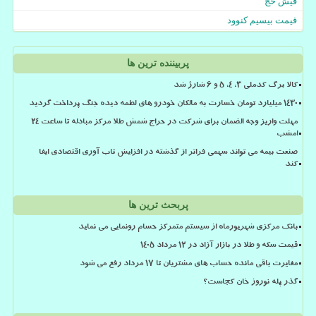
فیش حج
قیمت بیسیم کنوود
پربیننده ترین ها
کالا برگ کدملی 3، 4، 5 و 6 شارژ شد
۱۴۳۰ میلیارد تومان خسارت به مالکان خودرو های لطمه دیده جنگ پرداخت گردید
مهلت واریز وجه الضمان برای شرکت در حراج شمش طلا مرکز مبادله تا ساعت ۲۴
امشب
صنعت بیمه می تواند سهمی فراتر از گذشته در افزایش تاب آوری اقتصادی ایفا
کند
پربحث ترین ها
بانک مرکزی شهریورماه از سیستم متمرکز حسام رونمایی می نماید
قیمت سکه و طلا در بازار آزاد در ۱۲ مرداد ۱۴۰۵
مغایرت باقی مانده حساب های مشتریان تا 17 مرداد رفع می شود
گذر پله نوروز خان کجاست؟