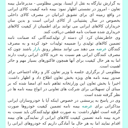
به گزارش نیازگاه به نقل از ایسنا، یونس مظلومی - مدیرعامل بیمه
تعاون - امروز در نشستی اظهار نمود: بیمه نامه كیفیت كالای ایرانی
در واقع زمینه ای برای تشویق ایرانیان در مصرف كالای داخلی
بخصوص در سال پشتیبانی از كالای ایرانی است و بدین سان
خریداران كالاهای ایرانی می توانند برای اطمینان از كیفیت كالاهای
خریداری شده ضمانت نامه قطعی دریافت كنند.
وی خاطرنشان كرد: آن دسته از تولیدكنندگانی كه ضمانت نامه
تضمین كالاهای تولیدی را ضمیمه تولیدات خود كرده و به مصرف
كنندگان
عرضه
می دهند می توانند منتظر رونق
بازار
باشند چون كه
مصرف كنندگان ایرانی هم نسبت به خرید كالای ایرانی رغبت دارند
اما به هر حال كیفیت برای آنها همچون فاكتورهای بسیار مهم و حائز
اهمیت است.
مظلومی از برگزاری جلسه با وزیر تعاون كار و رفاه اجتماعی برای
صدور بیمه نامه های ویژه بخش تعاون اطلاع داد و اظهار داشت:
اخیرا با بخش تعاون این وزارتخانه تفاهم نامه ای امضا شده كه بر
مبنای آن تسهیلاتی برای شركت های تعاونی در انواع بیمه نامه ها در
نظر گرفته شده است.
وی در پاسخ به پرسشی در خصوص اینكه آیا با خودروسازان ایرانی
مذاكراتی برای
عرضه
بیمه نامه تضمین كیفیت خودروها صورت
گرفته است اظهار داشت: به صورت قطع تولیدكنندگان باید نسبت به
خرید بیمه نامه تضمین كیفیت كالاهای ایرانی از نمایندگی های بیمه
اقدام نمایند اما به هر حال ما آمادگی داریم كه خودروهای ایرانی را