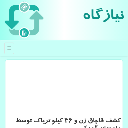
نیازگاه
منو
كشف قاچاق زن و ۳۶ كیلو تریاك توسط