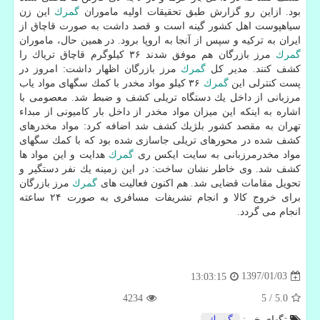
بود. ازاین رو گزارش طبق تحقیقات اولیه ماموران
گمرك
این زن
سیاهپوست اهل كشور گینه است و قصد داشت به صورت قاچاق از
ایران به تركیه و سپس از آنجا به اروپا برود. در همین حال، ماموران
گمرك
مرز بازرگان هم موفق شدند ۳۶ كیلوگرم قاچاق تریاك را
كشف كنند. مدیر كل
گمرك
مرز بازرگان اظهار داشت: امروز در
پست كنترلی این
گمرك
۳۶ كیلو مواد مخدر با كمك سگهای مواد یاب
مرزبانی از داخل یك دستگاه تریلی كشف و ضبط شد. معصومی با
اشاره به اینكه این میزان مواد مخدر از داخل بار كامیونی از مبداء
تهران به مقصد كشور بلژیك كشف شد اضافه كرد: مواد مخدرهای
كشف شده در محورهای تریلی جاسازی شده بود كه با كمك سگهای
مواد مخدرمرزبانی به سایت ایكس ری
گمرك
هدایت و این مواد ها
كشف شد. وی خاطر نشان ساخت: در این زمینه یك نفر دستگیر و
تحویل مقامات قضایی شد. هم اكنون فعالیت های
گمرك
مرز بازرگان
برای خروج كالا و انجام تشریفات مسافری به صورت ۲۴ ساعته
انجام می گردد.
1397/01/03
13:03:15
4234
5
/
5.0
تگهای خبر:
گمرك