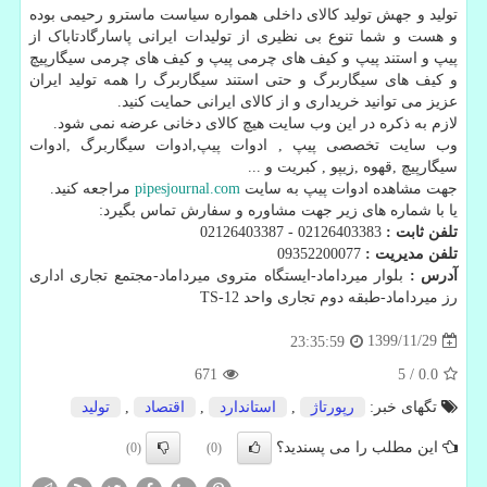
تولید و جهش تولید کالای داخلی همواره سیاست ماسترو رحیمی بوده
و هست و شما تنوع بی نظیری از تولیدات ایرانی پاسارگادتاباک از
پیپ و استند پیپ و کیف های چرمی پیپ و کیف های چرمی سیگارپیچ
و کیف های سیگاربرگ و حتی استند سیگاربرگ را همه تولید ایران
عزیز می توانید خریداری و از کالای ایرانی حمایت کنید.
لازم به ذکره در این وب سایت هیچ کالای دخانی عرضه نمی شود.
وب سایت تخصصی پیپ , ادوات پیپ,ادوات سیگاربرگ ,ادوات
سیگارپیچ ,قهوه ,زیپو , کبریت و ...
جهت مشاهده ادوات پیپ به سایت
pipesjournal.com
مراجعه کنید.
یا با شماره های زیر جهت مشاوره و سفارش تماس بگیرد:
تلفن ثابت :
02126403383 - 02126403387
تلفن مدیریت :
09352200077
آدرس
:
بلوار میرداماد-ایستگاه متروی میرداماد-مجتمع تجاری اداری
رز میرداماد-طبقه دوم تجاری واحد TS-12
1399/11/29
23:35:59
671
5
/
0.0
تگهای خبر:
رپورتاژ
,
استاندارد
,
اقتصاد
,
تولید
این مطلب را می پسندید؟
(0)
(0)