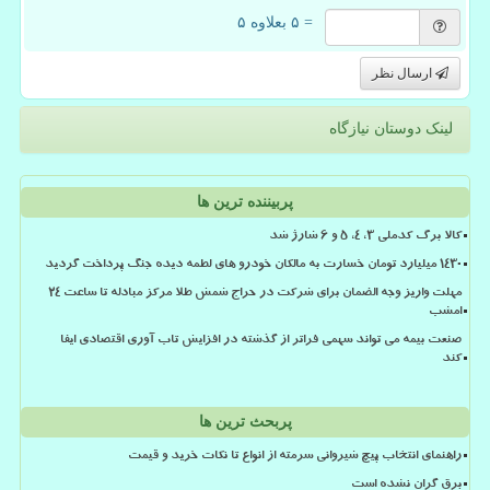
= ۵ بعلاوه ۵
ارسال نظر
لینک دوستان نیازگاه
پربیننده ترین ها
کالا برگ کدملی 3، 4، 5 و 6 شارژ شد
۱۴۳۰ میلیارد تومان خسارت به مالکان خودرو های لطمه دیده جنگ پرداخت گردید
مهلت واریز وجه الضمان برای شرکت در حراج شمش طلا مرکز مبادله تا ساعت ۲۴
امشب
صنعت بیمه می تواند سهمی فراتر از گذشته در افزایش تاب آوری اقتصادی ایفا
کند
پربحث ترین ها
راهنمای انتخاب پیچ شیروانی سرمته از انواع تا نکات خرید و قیمت
برق گران نشده است