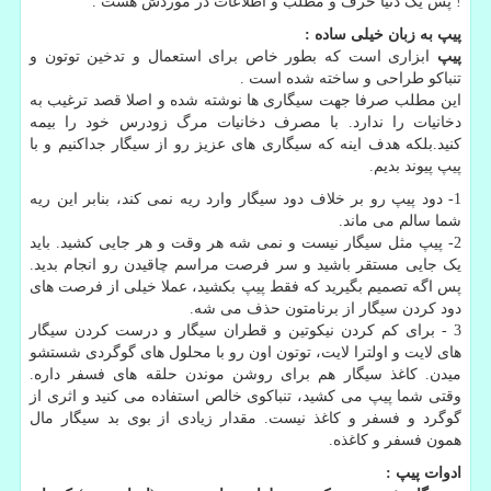
! پس یک دنیا حرف و مطلب و اطلاعات در موردش هست .
پیپ به زبان خیلی ساده :
پیپ
ابزاری است که بطور خاص برای استعمال و تدخین توتون و
تنباکو طراحی و ساخته شده است .
این مطلب صرفا جهت سیگاری ها نوشته شده و اصلا قصد ترغیب به
دخانیات را ندارد. با مصرف دخانیات مرگ زودرس خود را بیمه
کنید.بلکه هدف اینه که سیگاری های عزیز رو از سیگار جداکنیم و با
پیپ پیوند بدیم.
1- دود پیپ رو بر خلاف دود سیگار وارد ریه نمی کند، بنابر این ریه
شما سالم می ماند.
2- پیپ مثل سیگار نیست و نمی شه هر وقت و هر جایی کشید. باید
یک جایی مستقر باشید و سر فرصت مراسم چاقیدن رو انجام بدید.
پس اگه تصمیم بگیرید که فقط پیپ بکشید، عملا خیلی از فرصت های
دود کردن سیگار از برنامتون حذف می شه.
3 - برای کم کردن نیکوتین و قطران سیگار و درست کردن سیگار
های لایت و اولترا لایت، توتون اون رو با محلول های گوگردی شستشو
میدن. کاغذ سیگار هم برای روشن موندن حلقه های فسفر داره.
وقتی شما پیپ می کشید، تنباکوی خالص استفاده می کنید و اثری از
گوگرد و فسفر و کاغذ نیست. مقدار زیادی از بوی بد سیگار مال
همون فسفر و کاغذه.
ادوات پیپ :