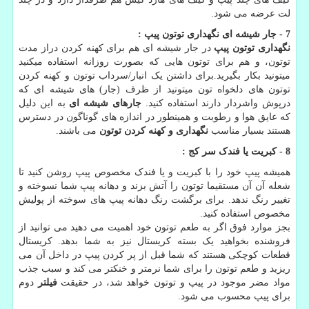
لت عرضه می شود.
7 - جار شیشه ای نگهداری توتون پیپ :
نگهداری توتون پیپ
در جار شیشه ای هم برای کهنه کردن دراز مدت
توتون، و هم برای توتون هایی که بصورت روزانه استفاده میکنید
میتونید بکار بگیرید.برای داشتن یک انبار/سرداب توتون و کهنه کردن
توتون های دلخواه تون میتونید از ظرف (جار) های شیشه ای که
درپوش واشردار دارند استفاده کنید.
جارهای شیشه ای
به این دلیل
که عایق هوا و رطوبت و همینطور در اندازه های گوناگون در دسترس
هستند بسیار مناسب
نگهداری و کهنه کردن توتون
می باشند.
8 - کبریت یا فندک سر کج :
همیشه پیپ خود را با کبریت و یا فندک مخصوص پیپ روشن کنید تا
شعله آن آن مستقیما توتون را آتش بزند و دهانه پیپ شما نسوخته و
تغییر رنگ ندهد. برای برگشت رنگ دهانه پیپ های سوخته از پولیش
مخصوص استفاده کنید.
بجز موارد فوق اگر به طعم توتون خود اهمیت می دهید می توانید از
فروشنده بخواهید یک بسته کریستال نیز به شما بدهد. کریستال
قطعات کوچکی هستند که شما قبل از پر کردن پیپ در داخل آن می
ریزید و طعم توتون را برای شما نرمتر و خنکتر می کند و سبب جذب
مواد مضر موجود در پیپ و توتون خواهد شد، در حقیقت
فیلتر
دوم
برای پیپ محسوب می شود.