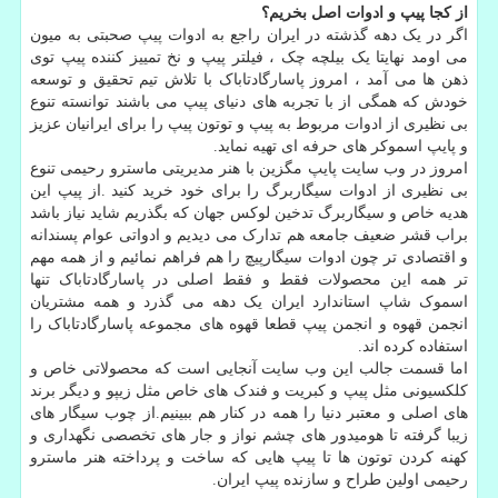
از کجا پیپ و ادوات اصل بخریم؟
اگر در یک دهه گذشته در ایران راجع به ادوات پیپ صحبتی به میون
می اومد نهایتا یک بیلچه چک ، فیلتر پیپ و نخ تمییز کننده پیپ توی
ذهن ها می آمد ، امروز پاسارگادتاباک با تلاش تیم تحقیق و توسعه
خودش که همگی از با تجربه های دنیای پیپ می باشند توانسته تنوع
بی نظیری از ادوات مربوط به پیپ و توتون پیپ را برای ایرانیان عزیز
و پایپ اسموکر های حرفه ای تهیه نماید.
امروز در وب سایت پایپ مگزین با هنر مدیریتی ماسترو رحیمی تنوع
بی نظیری از ادوات سیگاربرگ را برای خود خرید کنید .از پیپ این
هدیه خاص و سیگاربرگ تدخین لوکس جهان که بگذریم شاید نیاز باشد
براب قشر ضعیف جامعه هم تدارک می دیدیم و ادواتی عوام پسندانه
و اقتصادی تر چون ادوات سیگارپیچ را هم فراهم نمائیم و از همه مهم
تر همه این محصولات فقط و فقط اصلی در پاسارگادتاباک تنها
اسموک شاپ استاندارد ایران یک دهه می گذرد و همه مشتریان
انجمن قهوه و انجمن پیپ قطعا قهوه های مجموعه پاسارگادتاباک را
استفاده کرده اند.
اما قسمت جالب این وب سایت آنجایی است که محصولاتی خاص و
کلکسیونی مثل پیپ و کبریت و فندک های خاص مثل زیپو و دیگر برند
های اصلی و معتبر دنیا را همه در کنار هم ببینیم.از چوب سیگار های
زیبا گرفته تا هومیدور های چشم نواز و جار های تخصصی نگهداری و
کهنه کردن توتون ها تا پیپ هایی که ساخت و پرداخته هنر ماسترو
رحیمی اولین طراح و سازنده پیپ ایران.