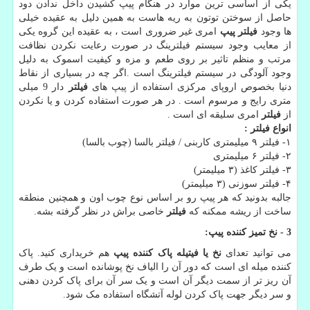
یکی از اساسی ترین موارد در هنگام پیپ کشیدن داخل ندادن دود
حاصل از سوختن توتون به ریه هاست به همین دلیل به عقیده خیلی
ها وجود
فیلتر پیپ
امری غیر ضروری است ، به عقیده این گروه یکی
از معایب وجود سیستم فیلترینگ در صورت رعایت نکردن نظافت
مرتب و منظم تاثیر بر روی طعم و مزه و کیفیت اسموک به دلیل
وجود آلودگی در سیستم فیلترینگ است .اگر چه در بسیاری از نقاط
دنیا بخصوص اروپای مرکزی استفاده از پیپ های
فیلتر
دار 9 میلی
متری رایج و مرسوم است . در هر صورت استفاده کردن و یا نکردن
از
فیلتر
امری سلیقه ای است .
انواع فیلتر :
۱- فیلتر ۹ میلیمتری کاربنی / فیلتر بالسا (چوب بالسا)
۲- فیلتر ۶ میلیمتری
۳- فیلتر کاغذ (۳ میلیمتر)
۴- فیلتر سوزنی (۳ میلیمتر)
جالبه بدونید که هر پیپ رو بر اساس نوع چوب اون و همچنین منطقه
ساخت از ریشه ممکنه که
فیلتر
خاصی براش در نظر گرفته بشه.
3 -
نخ تمیز کننده پیپ:
می توانید تعدای
نخ یا فیتیله پاک کننده پیپ
هم خریداری کنید. پاک
کننده میله ای است که دور آن را الیاف نخ پوشانده است و یک طرف
آن ریز تر از سمت دیگر آن است و یک سر آن برای پاک کردن دهنی
و سر دیگر جهت پاک کردن لوله آتشگاه استفاده مک شود.