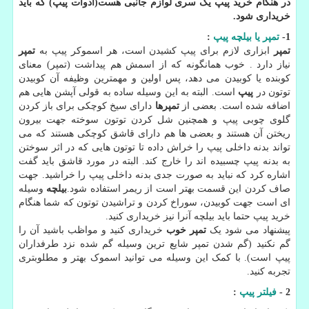
در هنگام خرید پیپ یک سری لوازم جانبی هست(ادوات پیپ) که باید
خریداری شود.
1-
تمپر یا بیلچه پیپ
:
تمپر
ابزاری لازم برای پیپ کشیدن است، هر اسموکر پیپ به
تمپر
نیاز دارد . خوب همانگونه که از اسمش هم پیداشت (تمپر) معنای
کوبنده یا کوبیدن می دهد، پس اولین و مهمترین وظیفه آن کوبیدن
توتون در
پیپ
است. البته به این وسیله ساده به قولی آپشن هایی هم
اضافه شده است. بعضی از
تمپرها
دارای سیخ کوچکی برای باز کردن
گلوی چوبی پیپ و همچنین شل کردن توتون سوخته جهت بیرون
ریختن آن هستند و بعضی ها هم دارای قاشق کوچکی هستند که می
تواند بدنه داخلی پیپ را خراش داده تا توتون هایی که در اثر سوختن
به بدنه پیپ چسبیده اند را خارج کند. البته در مورد قاشق باید گفت
اشاره کرد که نباید به صورت جدی بدنه داخلی پیپ را خراشید. جهت
صاف کردن این قسمت بهتر است از ریمر استفاده شود.
بیلچه
وسیله
ای است جهت کوبیدن، سوراخ کردن و تراشیدن توتون که شما هنگام
خرید پیپ حتما باید بیلچه آنرا نیز خریداری کنید.
پیشنهاد می شود یک
تمپر خوب
خریداری کنید و مواظب باشید آن را
گم نکنید (گم شدن تمپر شایع ترین وسیله گم شده نزد طرفداران
پیپ است). با کمک این وسیله می توانید اسموک بهتر و مطلوبتری
تجربه کنید.
2 -
فیلتر پیپ
: