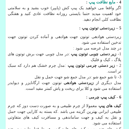
4 -
مایع نظافت پیپ
:
اگر واقعا می خواهید یک پیپ کش (پایپر) خوب بشید و به سلامتی
خود اهمیت میدید حتما بایستی روزانه نظافت عادی کنید و هفتگی
نظافت کلی انجام دهید.
5
–
زیردستی توتون پیپ :
زیردستی هوادهی توتون جهت هوادهی و آماده کردن توتون جهت
تدخین استفاده می شود.
در چند مدل عرضه می شود :
1-
زیر دستی چوبی توتون پیپ
:در مدل چوبی جهت برش توتون های
پلاگ ، کیک و فلیک
2 -
زیر دستی چرمی توتون پیپ
:مدل چرم خشک هم دارد که سبک
تر است.
3- تا شو جمع شو :در مدل جمع شو جهت حمل و نقل
مدل دیگری از
زیردستی هوادهی
توتون جهت ارگانایزر و دیوایدر
استفاده می شود و کلا برای ریخت و پاش کمتر مفید است.
6 - کیف پیپ چرمی :
کیف های پیپ
معمولا از چرم طبیعی و به صورت دست دوز که چرم
طبیعی ایرانی بهترین گزینه می باشد .که بسته به کارایی جهت حمل
و نقل یه کیف و جهت ساماندهی و مسافرت کیف های متفاوتی
استفاده می شود.
کیف های چند پیپ و کیف های هارد کیس هم طرفدار دارد و در چند