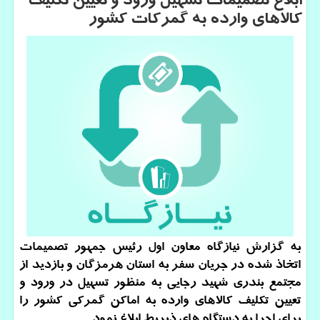
ابلاغ تصمیمات تسهیل ورود و تعیین تكلیف
كالاهای وارده به گمركات كشور
به گزارش نیازگاه معاون اول رئیس جمهور تصمیمات
اتخاذ شده در جریان سفر به استان هرمزگان و بازدید از
مجتمع بندری شهید رجایی به منظور تسهیل در ورود و
تعیین تكلیف كالاهای وارده به اماكن گمركی كشور را
برای اجرا به دستگاه های ذیربط ابلاغ نمود.