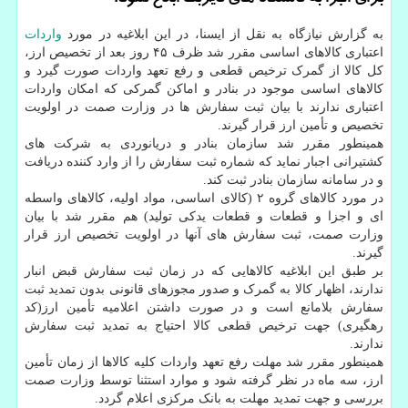
به گزارش نیازگاه به نقل از ایسنا، در این ابلاغیه در مورد
واردات
اعتباری کالاهای اساسی مقرر شد ظرف ۴۵ روز بعد از تخصیص ارز،
کل کالا از گمرک ترخیص قطعی و رفع تعهد واردات صورت گیرد و
کالاهای اساسی موجود در بنادر و اماکن گمرکی که امکان واردات
اعتباری ندارند با بیان ثبت سفارش ها در وزارت صمت در اولویت
تخصیص و تأمین ارز قرار گیرند.
همینطور مقرر شد سازمان بنادر و دریانوردی به شرکت های
کشتیرانی اجبار نماید که شماره ثبت سفارش را از وارد کننده دریافت
و در سامانه سازمان بنادر ثبت کند.
در مورد کالاهای گروه ۲ (کالای اساسی، مواد اولیه، کالاهای واسطه
ای و اجزا و قطعات و قطعات یدکی تولید) هم مقرر شد با بیان
وزارت صمت، ثبت سفارش های آنها در اولویت تخصیص ارز قرار
گیرند.
بر طبق این ابلاغیه کالاهایی که در زمان ثبت سفارش قبض انبار
ندارند، اظهار کالا به گمرک و صدور مجوزهای قانونی بدون تمدید ثبت
سفارش بلامانع است و در صورت داشتن اعلامیه تأمین ارز(کد
رهگیری) جهت ترخیص قطعی کالا احتیاج به تمدید ثبت سفارش
ندارند.
همینطور مقرر شد مهلت رفع تعهد واردات کلیه کالاها از زمان تأمین
ارز، سه ماه در نظر گرفته شود و موارد استثنا توسط وزارت صمت
بررسی و جهت تمدید مهلت به بانک مرکزی اعلام گردد.