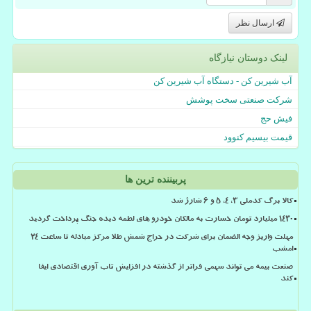
ارسال نظر
لینک دوستان نیازگاه
آب شیرین کن - دستگاه آب شیرین کن
شرکت صنعتی سخت پوشش
فیش حج
قیمت بیسیم کنوود
پربیننده ترین ها
کالا برگ کدملی 3، 4، 5 و 6 شارژ شد
۱۴۳۰ میلیارد تومان خسارت به مالکان خودرو های لطمه دیده جنگ پرداخت گردید
مهلت واریز وجه الضمان برای شرکت در حراج شمش طلا مرکز مبادله تا ساعت ۲۴
امشب
صنعت بیمه می تواند سهمی فراتر از گذشته در افزایش تاب آوری اقتصادی ایفا
کند