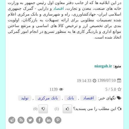
در این ابلاغیه ها که از جانب دفتر معاون اول رئیس جمهور به وزارت
خانه های صنعت، معدن و تجارت،
اقتصاد
و دارایی - گمرک جمهوری
اسلامی ایران- جهادکشاورزی، راه و شهرسازی و بانک مرکزی اعلام
شده تصمیمات مطلوبی برای ارائه تسهیلات به بازرگانان، اولویت
بندی برای تخصیص ارز و ترخیص کالا های اساسی و مرتفع ساختن
موانع اداری و باردیگر کاری ها به منظور تسریع در انجام امور گمرکی
اتخاذ شده است.
منبع:
niazgah.ir
1399/07/10
19:14:33
1139
5
/
5.0
تگهای خبر:
اقتصاد
,
بانك
,
بانك مركزی
,
تولید
این مطلب را می پسندید؟
(0)
(1)