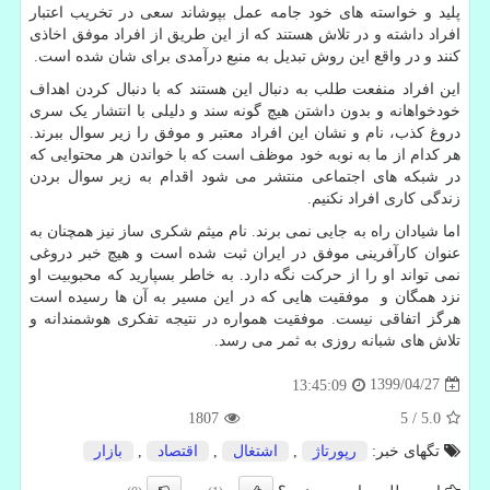
پلید و خواسته های خود جامه عمل بپوشاند سعی در تخریب اعتبار
افراد داشته و در تلاش هستند که از این طریق از افراد موفق اخاذی
کنند و در واقع این روش تبدیل به منبع درآمدی برای شان شده است.
این افراد منفعت طلب به دنبال این هستند که با دنبال کردن اهداف
خودخواهانه و بدون داشتن هیچ گونه سند و دلیلی با انتشار یک سری
دروغ کذب، نام و نشان این افراد معتبر و موفق را زیر سوال ببرند.
هر کدام از ما به نوبه خود موظف است که با خواندن هر محتوایی که
در شبکه های اجتماعی منتشر می شود اقدام به زیر سوال بردن
زندگی کاری افراد نکنیم.
اما شیادان راه به جایی نمی برند. نام میثم شکری ساز نیز همچنان به
عنوان کارآفرینی موفق در ایران ثبت شده است و هیچ خبر دروغی
نمی تواند او را از حرکت نگه دارد. به خاطر بسپارید که محبوبیت او
نزد همگان و موفقیت هایی که در این مسیر به آن ها رسیده است
هرگز اتفاقی نیست. موفقیت همواره در نتیجه تفکری هوشمندانه و
تلاش های شبانه روزی به ثمر می رسد.
1399/04/27
13:45:09
1807
5
/
5.0
تگهای خبر:
رپورتاژ
,
اشتغال
,
اقتصاد
,
بازار