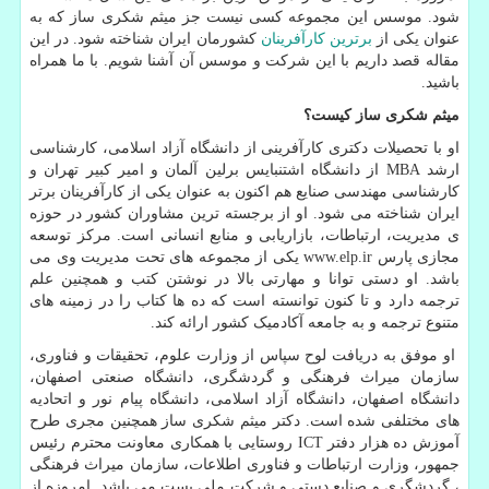
شود. موسس این مجموعه کسی نیست جز میثم شکری ساز که به
عنوان یکی از
برترین کارآفرینان
کشورمان ایران شناخته شود. در این
مقاله قصد داریم با این شرکت و موسس آن آشنا شویم. با ما همراه
باشید.
میثم شکری ساز کیست؟
او با تحصیلات دکتری کارآفرینی از دانشگاه آزاد اسلامی، کارشناسی
ارشد
MBA
از دانشگاه اشتنبایس برلین آلمان و امیر کبیر تهران و
کارشناسی مهندسی صنایع هم اکنون به عنوان یکی از کارآفرینان برتر
ایران شناخته می شود. او از برجسته ترین مشاوران کشور در حوزه
ی مدیریت، ارتباطات، بازاریابی و منابع انسانی است. مرکز توسعه
مجازی پارس
www.elp.ir
یکی از مجموعه های تحت مدیریت وی می
باشد. او دستی توانا و مهارتی بالا در نوشتن کتب و همچنین علم
ترجمه دارد و تا کنون توانسته است که ده ها کتاب را در زمینه های
متنوع ترجمه و به جامعه آکادمیک کشور ارائه کند.
او موفق به دریافت لوح سپاس از وزارت علوم، تحقیقات و فناوری،
سازمان میراث فرهنگی و گردشگری، دانشگاه صنعتی اصفهان،
دانشگاه اصفهان، دانشگاه آزاد اسلامی، دانشگاه پیام نور و اتحادیه
های مختلفی شده است. دکتر میثم شکری ساز همچنین مجری طرح
آموزش ده هزار دفتر
ICT
روستایی با همکاری معاونت محترم رئیس
جمهور، وزارت ارتباطات و فناوری اطلاعات، سازمان میراث فرهنگی
، گردشگری و صنایع دستی و شرکت ملی پست می باشد. امروزه از