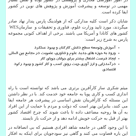
مهمی در توسعه و پیشرفت آموزش و پژوهش های نوین در کشور
ایفا کرده است.
شایان ذکر است کلیه مدارکی که از هولدینگ پارس پندار نهاد صادر
میگردند، مورد تایید وزارت علوم، فناوری و تحقیقات و سازمان
WES
کشور های کانادا و آمریکا می باشند. برخی از اهداف کنونی مجموعه
پارس به شرح زیر است:
آموزش وتوسعه سطح دانش کارکنان و بهبود عملکرد
ورود به حوزه های جدید علوم و فناوری، عضویت در مجامع بین المللی
ایجاد فرصت اشتغال بیشتر برای جوانان جویای کار
درآمدزایی و ارز آوری جهت رونق کسب و کار کشور و بهبود رکود
اقتصادی
میثم شکری ساز کارآفرین برتری می باشد که توانسته است با راه
اندازی کسب و کاری پویا به جامعه خود خدمت کند. با در نظر داشتن
این مسئله که کارآفرینان نقش اساسی در پیشرفت هر جامعه ایفا
می کنند، بنابراین بهتر است که دولت و مردم با حمایت از این افراد
به آن ها روحیه مضاعف داده تا باعث شوند که چرخ اقتصاد کشور
بهتر از قبل به حرکت خویش ادامه دهد و از حرکت باز نایستد.
با این وجود گاهی در جامعه شاهد افرادی هستیم که بی انصافانه در
این باره قضاوت می کنند و گاهی نیز سودجویان برای اینکه به افکار