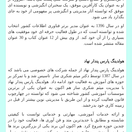
او به عنوان یک کارآفرین موفق، یک سخنران انگیزشی و نویسنده ای
موفق که توانسته آثار مدیریتی و انگیزشی پر مفهومی از خود به جای
بگذارد یاد می شود.
او در سال 1396 به عنوان مدیر برتر فناوری اطلاعات کشور انتخاب
شده و توانسته است که در طول فعالیت حرفه ای خود موفقیت های
بسیاری را از آن خود کند. از وی بیش از 12 عنوان کتاب و 30 عنوان
مقاله منتشر شده است.
هولدینگ پارس پندار نهاد
هولدینگ پارس پندار نهاد از جمله شرکت های خصوصی می باشد که
در سال 1387 توسط دکتر میثم شکری ساز تاسیس شد و با تمرکز بر
حوزه های آموزش به فعالیت خود ادامه داد. هولدینگ پارس پندار نهاد
با مدیریت میثم شکری ساز هم اکنون به عنوان یکی از برترین
موسسات آموزشی کشور شناخته می شود که توانسته در چهارچوب
قانون فعالیت کرده و از این طریق با مدیریتی نوین بیشتر از قبل در
زمینه کاری خود بدرخشد.
و ارائه خدمات آموزشی، مهارتی و خدماتی توانست با کیفیتی
شایسته و مطابق با جدیدترین متد و فن آوری ها، فعالیت خود را در
چندین حوزه شروع کرد. هم اکنون این برند یکی از بزرگترین برند ها
در امور آموزشی مجازی و پژوهشی در کشور بوده و نقش بسیار