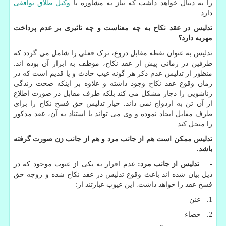
را به دنبال خواهد داشت که نیاز به مشاوره با
وکیل طلاق توافقی
دارد .
تدلیس در عقد نکاح به چه معناست و چه تاثیری بر عدم پرداخت
مهریه دارد؟
تدلیس به عنوان نقطه مقابل دروغ، ترک فعلی را شامل می گردد که
طرفین در زمانی پیش از عقد نکاح، موظف به ابراز آن بوده اند.
منظور از تدلیس عدم ذکر هر گونه عیب حادث و یا قدیم است که در
زمان وقوع عقد نکاح وجود داشته و علاوه بر اینکه صحت زندگی
زناشویی را دچار مشکل می کند بلکه طرف مقابل در صورت اطلاع
از آن تن به ازدواج نمی داند. خیار تدلیس حق فسخ نکاح را برای
طرف مقابل ایجاد نموده و وی می تواند با استناد به آن، عقد مذکور
را منحل کند.
تدلیس ممکن است هم از جانب مرد و هم از جانب زن صورت گرفته
باشد.
-
تدلیس از جانب مرد:
عدم اقرار به یکی از عیوب موجود که در
ذیل بیان شده اند باعث وقوع تدلیس در عقد نکاح شده و زوجه حق
فسخ عقد را خواهد داشت. این عیوب عبارتند از:
1. عنن
2. خصاء