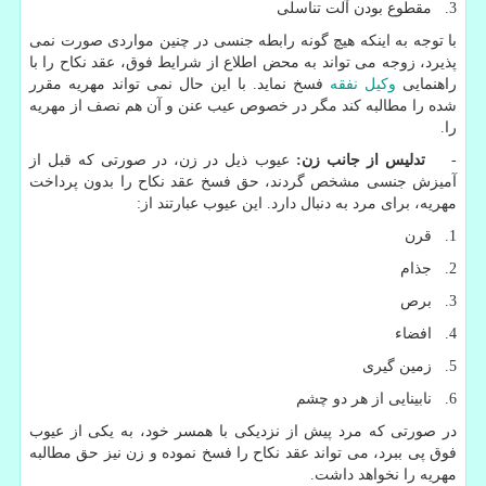
3. مقطوع بودن آلت تناسلی
با توجه به اینکه هیچ گونه رابطه جنسی در چنین مواردی صورت نمی
پذیرد، زوجه می تواند به محض اطلاع از شرایط فوق، عقد نکاح را با
راهنمایی
وکیل نفقه
فسخ نماید. با این حال نمی تواند مهریه مقرر
شده را مطالبه کند مگر در خصوص عیب عنن و آن هم نصف از مهریه
را.
-
تدلیس از جانب زن:
عیوب ذیل در زن، در صورتی که قبل از
آمیزش جنسی مشخص گردند، حق فسخ عقد نکاح را بدون پرداخت
مهریه، برای مرد به دنبال دارد. این عیوب عبارتند از:
1. قرن
2. جذام
3. برص
4. افضاء
5. زمین گیری
6. نابینایی از هر دو چشم
در صورتی که مرد پیش از نزدیکی با همسر خود، به یکی از عیوب
فوق پی ببرد، می تواند عقد نکاح را فسخ نموده و زن نیز حق مطالبه
مهریه را نخواهد داشت.