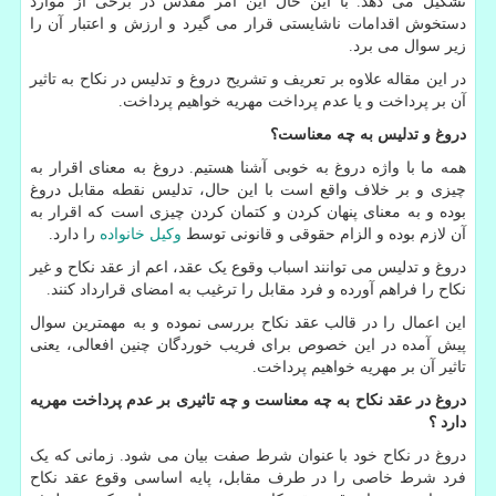
تشکیل می دهد. با این حال این امر مقدس در برخی از موارد
دستخوش اقدامات ناشایستی قرار می گیرد و ارزش و اعتبار آن را
زیر سوال می برد.
در این مقاله علاوه بر تعریف و تشریح دروغ و تدلیس در نکاح به تاثیر
آن بر پرداخت و یا عدم پرداخت مهریه خواهیم پرداخت.
دروغ و تدلیس به چه معناست؟
همه ما با واژه دروغ به خوبی آشنا هستیم. دروغ به معنای اقرار به
چیزی و بر خلاف واقع است با این حال، تدلیس نقطه مقابل دروغ
بوده و به معنای پنهان کردن و کتمان کردن چیزی است که اقرار به
آن لازم بوده و الزام حقوقی و قانونی توسط
وکیل خانواده
را دارد.
دروغ و تدلیس می توانند اسباب وقوع یک عقد، اعم از عقد نکاح و غیر
نکاح را فراهم آورده و فرد مقابل را ترغیب به امضای قرارداد کنند.
این اعمال را در قالب عقد نکاح بررسی نموده و به مهمترین سوال
پیش آمده در این خصوص برای فریب خوردگان چنین افعالی، یعنی
تاثیر آن بر مهریه خواهیم پرداخت.
دروغ در عقد نکاح به چه معناست و چه تاثیری بر عدم پرداخت مهریه
دارد ؟
دروغ در نکاح خود با عنوان شرط صفت بیان می شود. زمانی که یک
فرد شرط خاصی را در طرف مقابل، پایه اساسی وقوع عقد نکاح