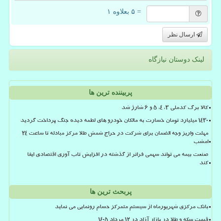
= ۵ بعلاوه ۱
ارسال نظر
لینک دوستان نیازگاه
پربیننده ترین ها
کالا برگ کدملی 3، 4، 5 و 6 شارژ شد
۱۴۳۰ میلیارد تومان خسارت به مالکان خودرو های لطمه دیده جنگ پرداخت گردید
مهلت واریز وجه الضمان برای شرکت در حراج شمش طلا مرکز مبادله تا ساعت ۲۴
امشب
صنعت بیمه می تواند سهمی فراتر از گذشته در افزایش تاب آوری اقتصادی ایفا
کند
پربحث ترین ها
بانک مرکزی شهریورماه از سیستم متمرکز حسام رونمایی می نماید
قیمت سکه و طلا در بازار آزاد در ۱۲ مرداد ۱۴۰۵