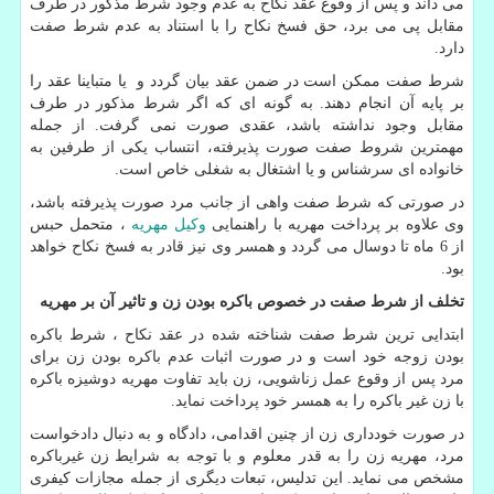
می داند و پس از وقوع عقد نکاح به عدم وجود شرط مذکور در طرف
مقابل پی می برد، حق فسخ نکاح را با استناد به عدم شرط صفت
دارد.
شرط صفت ممکن است در ضمن عقد بیان گردد و یا متباینا عقد را
بر پایه آن انجام دهند. به گونه ای که اگر شرط مذکور در طرف
مقابل وجود نداشته باشد، عقدی صورت نمی گرفت. از جمله
مهمترین شروط صفت صورت پذیرفته، انتساب یکی از طرفین به
خانواده ای سرشناس و یا اشتغال به شغلی خاص است.
در صورتی که شرط صفت واهی از جانب مرد صورت پذیرفته باشد،
وی علاوه بر پرداخت مهریه با راهنمایی
وکیل مهریه
، متحمل حبس
از 6 ماه تا دوسال می گردد و همسر وی نیز قادر به فسخ نکاح خواهد
بود.
تخلف از شرط صفت در خصوص باکره بودن زن و تاثیر آن بر مهریه
ابتدایی ترین شرط صفت شناخته شده در عقد نکاح ، شرط باکره
بودن زوجه خود است و در صورت اثبات عدم باکره بودن زن برای
مرد پس از وقوع عمل زناشویی، زن باید تفاوت مهریه دوشیزه باکره
با زن غیر باکره را به همسر خود پرداخت نماید.
در صورت خودداری زن از چنین اقدامی، دادگاه و به دنبال دادخواست
مرد، مهریه زن را به قدر معلوم و با توجه به شرایط زن غیرباکره
مشخص می نماید. این تدلیس، تبعات دیگری از جمله مجازات کیفری