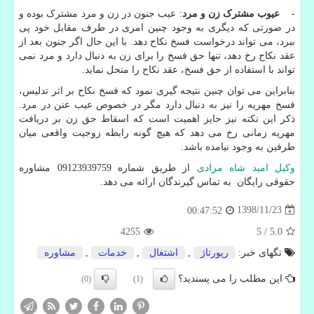
-
عیوب مشترک زن و مرد
: عیب جنون در زن و مرد مشترک بوده و
در صورتی که دیگری به وجود چنین امری در طرف مقابل خود پی
ببرد، می تواند درخواست فسخ نکاح دهد. با این حال اگر جنون بعد از
عقد نکاح رخ دهد، تنها حق فسخ را برای زن به دنبال دارد و مرد نمی
تواند با استفاده از حق فسخ، عقد نکاح را منحل نماید.
بنابراین می توان چنین نتیجه گیری نمود که فسخ نکاح بر اثر تدلیس،
فسخ مهریه را نیز به دنبال دارد مگر در خصوص عیب عنن در مرد.
ذکر این نکته نیز حایز اهمیت است که اسقاط حق زن بر دریافت
مهریه زمانی رخ می دهد که هیچ گونه رابطه زوجیت واقعی میان
طرفین به وجود نیامده باشد.
وکیل امید شاه مرادی
از طریق شماره 09123939759 مشاوره
حقوقی رایگان به تماس گیرندگان ارائه می دهد.
1398/11/23
00:47:52
4255
5
/
5.0
تگهای خبر:
رپورتاژ
,
اشتغال
,
خدمات
,
مشاوره
این مطلب را می پسندید؟
(0)
(1)