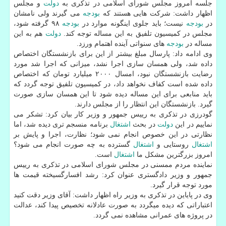
جلسه امروز مجلس شورای اسلامی در تذكری به
دولت
و مجلس
اظهار داشت: شركت هایی هستند كه
بودجه
می گیرند ولی نامشان
در
بودجه
نیست؛ باید جلوی اینگونه موارد در
بودجه
۹۸ گرفته شود،
مجلس در كمیسیون تلفیق به این مساله توجه كند.
دولت
هم به این
مساله در
بودجه
های سنواتی آینده اهتمام ورزد.
وی ادامه داد: پارسال مبلغ بیشتر از این برای بازنشستگان اختصاص
داده شد، ولی همسان سازی اجرا نشد، میزانی كه اجرا شد مورد
رضایت بازنشستگان نبود، امسال ۲۰۰۰ میلیارد تومان كه اختصاص
داده شده است كفاف نخواهد داد، در كمیسیون تلفیق توجه گردد كه
باید منابعی برای این مساله دیده شود تا این همسان سازی صورت
گیرد. بازنشستگان این انتظار را از مجلس دارند.
گودرزی در تذكری به رییس جمهور و وزیر كار بیان كرد: تشكر می
نماییم در این
دولت
در بحث
اشتغال
برنامه منسجم تری دیده شد، اما
نظارتی در این خصوص انجام نمی شود؛ نظارت، اجرا و پایش بر
اشتغال
روستایی و
اشتغال
گسترده به چه صورت انجام می شود؟
امروز بزرگترین مشكل ما
اشتغال
است.
نماینده مردم ممسنی در مجلس شورای اسلامی در تذكری به رییس
جمهور و وزیر دادگستری عنوان كرد: رشد افسارگسیخته قیمت ها
مورد توجه قرار گیرد.
وی در پایاین در تذكری به وزیر راه اظهار داشت: آقای وزیر دقت كنید
اعتباراتی كه دیده میگردد به صورت عادلانه تخصیص پیدا كند، عدالت
در پروژه های عمرانی مشاهده نمی گردد.