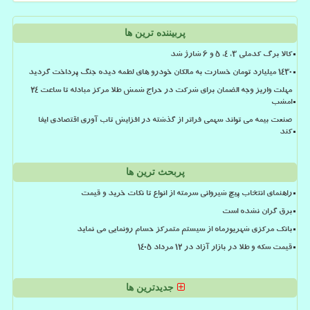
پربیننده ترین ها
کالا برگ کدملی 3، 4، 5 و 6 شارژ شد
۱۴۳۰ میلیارد تومان خسارت به مالکان خودرو های لطمه دیده جنگ پرداخت گردید
مهلت واریز وجه الضمان برای شرکت در حراج شمش طلا مرکز مبادله تا ساعت ۲۴
امشب
صنعت بیمه می تواند سهمی فراتر از گذشته در افزایش تاب آوری اقتصادی ایفا
کند
پربحث ترین ها
راهنمای انتخاب پیچ شیروانی سرمته از انواع تا نکات خرید و قیمت
برق گران نشده است
بانک مرکزی شهریورماه از سیستم متمرکز حسام رونمایی می نماید
قیمت سکه و طلا در بازار آزاد در ۱۲ مرداد ۱۴۰۵
جدیدترین ها