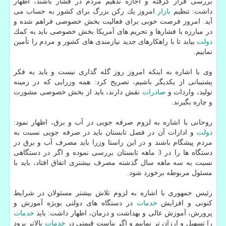
بررسی قرار گرفته و اجازه ندهیم مردم در فشار باشند، اظهار
داشت: تنظیم
بازار
امروز یك ركن بزرگ برای كشور به حساب می
آید. امروز فرصت خوبی برای فعالیت بخش خصوصی فراهم شده و
در مبارزه با فشارها و تحریم های آمریكا بخش خصوصی باید به كمك
دولت
بیاید تا با راهكارهای جدید نیازمندی های كشور و مردم را تأمین
نماییم.
وی با اشاره به اینكه امروز روز گله گذاری نیست و باید به فكر
پشتیبانی از یكدیگر باشیم، تصریح كرد: همه وزرایی كه در زمینه
تولید، واردات و
صادرات
نقش دارند، باید از بخش خصوصی مشورت
و چاره بگیرند.
روحانی با اشاره به لزوم صرفه جویی در آب و برق، اظهار نمود:
دولت
و ادارات آن در فصل تابستان باید در صرفه جویی نسبت به
مردم پیشگام باشند و در این راستا وزرا باید مصرف آب و برق در
دستگاه ها را در 3 ماهه تابستان بررسی نموده و اگر در دستگاهی
نسبت به سه ماهه سال گذشته مصرف بیشتری اتفاق افتاد، باید با
مسئول مربوطه برخورد شود.
رئیس جمهوری با اشاره به لزوم تلاش بیشتر مسئولان در شرایط
كنونی و افزایش
خدمات
در دستگاه های دولتی بویژه آموزش و
پرورش، آموزش عالی و بهداشت و درمان، اظهار داشت: باید
خدمات
را تسهیل و ارزان تر نماییم و اگر بناست قیمتی در
خدمات
بالاتر برود