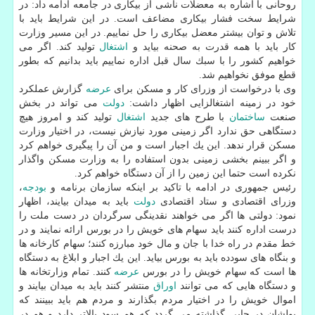
روحانی با اشاره به معضلات ناشی از بیكاری در جامعه ادامه داد: در
شرایط سخت فشار بیكاری مضاعف است. در این شرایط باید با
تلاش و توان بیشتر معضل بیكاری را حل نماییم. در این مسیر وزارت
كار باید با همه قدرت به صحنه بیاید و
اشتغال
تولید كند. اگر می
خواهیم كشور را با سبك سال قبل اداره نماییم باید بدانیم كه بطور
قطع موفق نخواهیم شد.
وی با درخواست از وزرای كار و مسكن برای
عرضه
گزارش عملكرد
خود در زمینه اشتغالزایی اظهار داشت:
دولت
می تواند در بخش
صنعت
ساختمان
با طرح های جدید
اشتغال
تولید كند و امروز هیچ
دستگاهی حق ندارد اگر زمینی مورد نیازش نیست، در اختیار وزارت
مسكن قرار ندهد. این یك اجبار است و من آن را پیگیری خواهم كرد
و اگر ببینم بخشی زمینی بدون استفاده را به وزارت مسكن واگذار
نكرده است حتما این زمین را از آن دستگاه خواهم كرد.
رئیس جمهوری در ادامه با تاكید بر اینكه سازمان برنامه و
بودجه
،
وزرای اقتصادی و ستاد اقتصادی
دولت
باید به میدان بیایند، اظهار
نمود: دولتی ها اگر می خواهند نقدینگی سرگردان در دست ملت را
درست اداره كنند باید سهام های خویش را در بورس ارائه نمایند و در
خط مقدم در راه خدا با جان و مال خود مبارزه كنند؛ سهام كارخانه ها
و بنگاه های سودده باید به بورس بیاید. این یك اجبار و ابلاغ به دستگاه
ها است كه سهام خویش را در بورس
عرضه
كنند. تمام وزارتخانه ها
و دستگاه هایی كه می توانند
اوراق
منتشر كنند باید به میدان بیایند و
اموال خویش را در اختیار مردم بگذارند و مردم هم باید ببینند كه
پولشان در جایی گذاشته می گردد كه هم سود بالاتر دارد و هم در