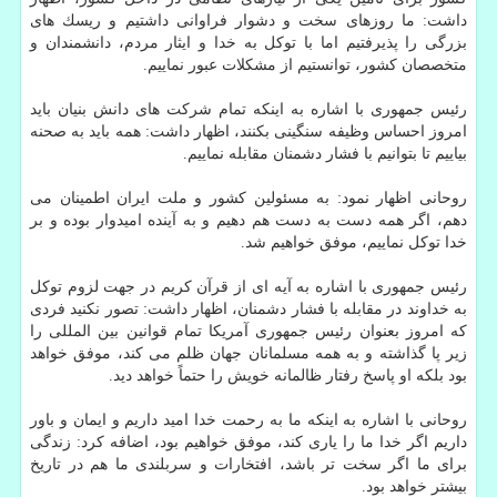
داشت: ما روزهای سخت و دشوار فراوانی داشتیم و ریسك های
بزرگی را پذیرفتیم اما با توكل به خدا و ایثار مردم، دانشمندان و
متخصصان كشور، توانستیم از مشكلات عبور نماییم.
رئیس جمهوری با اشاره به اینكه تمام شركت های دانش بنیان باید
امروز احساس وظیفه سنگینی بكنند، اظهار داشت: همه باید به صحنه
بیاییم تا بتوانیم با فشار دشمنان مقابله نماییم.
روحانی اظهار نمود: به مسئولین كشور و ملت ایران اطمینان می
دهم، اگر همه دست به دست هم دهیم و به آینده امیدوار بوده و بر
خدا توكل نماییم، موفق خواهیم شد.
رئیس جمهوری با اشاره به آیه ای از قرآن كریم در جهت لزوم توكل
به خداوند در مقابله با فشار دشمنان، اظهار داشت: تصور نكنید فردی
كه امروز بعنوان رئیس جمهوری آمریكا تمام قوانین بین المللی را
زیر پا گذاشته و به همه مسلمانان جهان ظلم می كند، موفق خواهد
بود بلكه او پاسخ رفتار ظالمانه خویش را حتماً خواهد دید.
روحانی با اشاره به اینكه ما به رحمت خدا امید داریم و ایمان و باور
داریم اگر خدا ما را یاری كند، موفق خواهیم بود، اضافه كرد: زندگی
برای ما اگر سخت تر باشد، افتخارات و سربلندی ما هم در تاریخ
بیشتر خواهد بود.