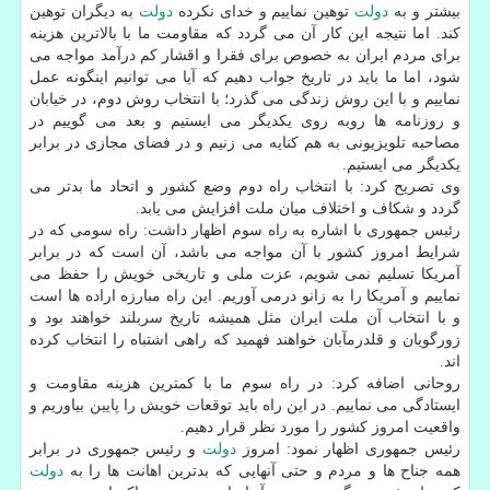
بیشتر و به
دولت
توهین نماییم و خدای نكرده
دولت
به دیگران توهین
كند. اما نتیجه این كار آن می گردد كه مقاومت ما با بالاترین هزینه
برای مردم ایران به خصوص برای فقرا و اقشار كم درآمد مواجه می
شود، اما ما باید در تاریخ جواب دهیم كه آیا می توانیم اینگونه عمل
نماییم و با این روش زندگی می گذرد؛ با انتخاب روش دوم، در خیابان
و روزنامه ها روبه روی یكدیگر می ایستیم و بعد می گوییم در
مصاحبه تلویزیونی به هم كنایه می زنیم و در فضای مجازی در برابر
یكدیگر می ایستیم.
وی تصریح كرد: با انتخاب راه دوم وضع كشور و اتحاد ما بدتر می
گردد و شكاف و اختلاف میان ملت افزایش می یابد.
رئیس جمهوری با اشاره به راه سوم اظهار داشت: راه سومی كه در
شرایط امروز كشور با آن مواجه می باشد، آن است كه در برابر
آمریكا تسلیم نمی شویم، عزت ملی و تاریخی خویش را حفظ می
نماییم و آمریكا را به زانو درمی آوریم. این راه مبارزه اراده ها است
و با انتخاب آن ملت ایران مثل همیشه تاریخ سربلند خواهند بود و
زورگویان و قلدرمآبان خواهند فهمید كه راهی اشتباه را انتخاب كرده
اند.
روحانی اضافه كرد: در راه سوم ما با كمترین هزینه مقاومت و
ایستادگی می نماییم. در این راه باید توقعات خویش را پایین بیاوریم و
واقعیت امروز كشور را مورد نظر قرار دهیم.
رئیس جمهوری اظهار نمود: امروز
دولت
و رئیس جمهوری در برابر
همه جناح ها و مردم و حتی آنهایی كه بدترین اهانت ها را به
دولت