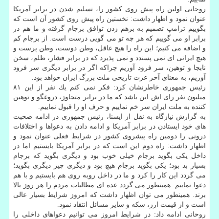
روحانی اولین راه پیش روی كشور را، تسلیم شدن در برابر آمریكا
عنوان نمود و اظهار داشت: نخستین راه پیش روی كشور آن است كه
بگوییم ترامپ تصمیم به برهم زدن توافق برجام گرفته و ما هم در
برابر او می گوییم كه هر چه تو می گویی درست است. از برجام كم
و اضافه می كنیم؛ این راه را هیچ عاقل، وطن دوست، وطن پرست و
هیچ ایرانی ای نمی پسندد و نمی پذیرد كه در برابر فشار، ظلم، سخن
نابجا و توهین، سر فرود آوریم چراكه اگر در برابر دیگری سر فرود
آوریم، به معنای آخر عزت تاریخی ملت بزرگ ایران خواهد بود.
رئیس جمهوری خاطرنشان كرد: فكر نمی كنم یك نفر از این ۸۱
میلیون نفر رای اش این باشد كه ما در برابر متجاوز، دروغگو و توهین
كننده به ملت ایران سر خم نماییم و حرف او را قبول نماییم.
به گزارش نیازگاه به نقل از ایسنا، رئیس جمهوری در ادامه صحبت
های خود ایستادن در برابر آمریكا و ادامه دادن به دعواها و اختلافات
درونی را دومین راه پیشروی كشور در شرایط فعلی عنوان نمود و
اظهار داشت: راه دوم این است كه در برابر آمریكا بایستیم اما در
داخل یكی بگوید برجام خیلی خوب بود و دیگری بگوید كه برجام
بسیار بد بود؛ یكی بگوید برجام هیچ بود و دیگری چیز دیگری بگوید؛
می گردد این كار را كرد و ما در داخل روبه روی هم بایستیم و با هم
دعوا نماییم. همینطور می گردد عده ای مطالبات مردم را هر روز بالا
برند. همینطور می توان اظهار داشت كه امروز شرایط بسیار عالی
است و از قیمت ارز، سكه و سایر مسائل انتقاد نمود.
روحانی ادامه داد: در شرایط امروز می توانیم دعواهای داخلی را