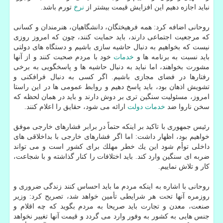
نباید اجازه دهیم این افزایش قیمت بیشتر از
نرخ
تورم باشد.
روحانی اضافه كرد: همه فرهیختگان، دانشگاهیان، هنرمندان و كسانی
كه مرجعیت اجتماعی دارند، باید حمایت كنند، چون كه امروز روزی
نیست كه بخواهیم به دنبال حاشیه سازی باشیم و دستگاه های دولتی
باید نسبت به برنامه ها و
خدمات
خود با مردم صحبت كنند و از آنها
مشورت بخواهند، اما نباید به دنبال حاشیه ها و پاسخگویی به برخی
رفتارها در فضای مجازی باشیم. اگر كسی به دنبال فرافكنی و
تشویش اذهان بود، باید پاسخ دهیم و روابط عمومی ها در این راستا
امروز، مسئولیت سنگین تری بر دوش دارند و باید در همان لحظه كه
سخن ناروا ضد
خدمات
دولت
ارائه می شود، حقایق را اعلام كنند.
رئیس جمهوری با تاكید بر اینكه حتماً در برابر فشارهای خارجی موفق
خواهیم بود، اظهار داشت: اما اگر فشارهای خارجی با بداخلاقی های
داخلی توأم شود این یك خطر مهلك برای كشور است و می تواند
ضربه ای سنگین وارد كند. باید اختلافات را كنار گذاشته و با شجاعت،
كار و تلاش نماییم.
روحانی با اشاره به اینكه مردم ما باید احساس كنند زندگی ضروری و
روزمره آنها تحت هر شرایطی تأمین خواهد شد، تصریح كرد: وزیر
صنعت، معدن و تجارت باید صریحا به مردم بگوید كه چه اقلام و
جنس هایی به كشور به وفور وارد می گردد و قیمت آنها تغییر نخواهد