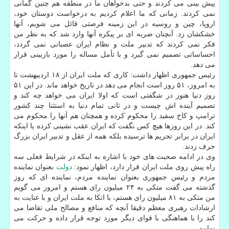
پیش بینی می كردند و حتی بدخواهان ما در منطقه هم چنین گمانی
نمی كردند. زمانی كه ما اعلام كردیم به درخواست دوستان خود،
اروپا، چین و روسیه در این زمینه فرصتی قائل می شویم، آنها
خشكشان زد. آنچنان ضربه ای بر پیكره آنها وارد شد كه به نظر من
فكر نمی كردند كه تدبیر ملت و نظام ایران عصبانی نمی گردد،
احساساتی تصمیم نمی گیرد و با تأمل مساله را مورد بازبینی قرار
می دهد.
رئیس جمهوری اظهار داشت: كاری كه ملت ایران از ۱۸ اردیبهشت تا
به امروز، ۵۱ روز است انجام می دهد در تاریخ خواهد ماند. در این ۵۱
روز دنیا هنوز در شگفتی است كه اولا ایران می خواهد چه كند و
تصمیم آینده اش چیست و در ثانی تمام دنیا به استثنا چند كشور
ترامپ و كاخ سفید را محكوم كرده و همچنان هم آنها را محكوم می
كند. در این روزها هیچ كس نگفت كه ایران عقب نشینی كرده یا اینكه
ایران در برابر تحریم ها ترسیده بلكه همه از عقل و تدبیر ایران بزرگ
حرف زدند.
وی در ادامه صحبت های خود با اشاره به اینكه در شرایط فعلی سه
راه پیش روی ملت ایران قرار دارد، اظهار نمود:
دولت
بعنوان نماینده
مردم و رئیس جمهوری بعنوان نماینده مردم، نماینده ای كه روز
گذشته می گفت متكی به ۲۴ میلیون رای هستم و امروز می گویم
من متكی به ۸۱ میلیون رای هستم، با اتكا به ملت ایران و با عنایت به
ارشادات رهبری معظم دقیقا آنچه كه منافع و مصالح ملی تقاضا می
كند را با هماهنگی با قوای دیگر مورد توجه قرار داده و حركت می
نماییم.