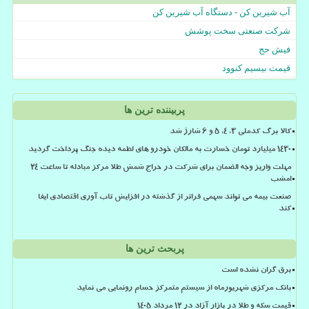
آب شیرین کن - دستگاه آب شیرین کن
شرکت صنعتی سخت پوشش
فیش حج
قیمت بیسیم کنوود
پربیننده ترین ها
کالا برگ کدملی 3، 4، 5 و 6 شارژ شد
۱۴۳۰ میلیارد تومان خسارت به مالکان خودرو های لطمه دیده جنگ پرداخت گردید
مهلت واریز وجه الضمان برای شرکت در حراج شمش طلا مرکز مبادله تا ساعت ۲۴
امشب
صنعت بیمه می تواند سهمی فراتر از گذشته در افزایش تاب آوری اقتصادی ایفا
کند
پربحث ترین ها
برق گران نشده است
بانک مرکزی شهریورماه از سیستم متمرکز حسام رونمایی می نماید
قیمت سکه و طلا در بازار آزاد در ۱۲ مرداد ۱۴۰۵