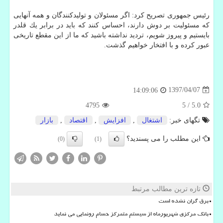
رئیس جمهوری تصریح كرد: اگر مسئولان و تولیدكنندگان و همه آنهایی
كه مسئولیت بر دوش دارند، احساس كنند كه باید در برابر یك قلدر
بایستیم و پیروز شویم، تردید نداشته باشید كه ما از این مقطع تاریخی
عبور كرده و با افتخار خواهیم گذشت.
1397/04/07
14:09:06
4795
5
/
5.0
تگهای خبر:
اشتغال
,
افزایش
,
اقتصاد
,
بازار
این مطلب را می پسندید؟
(0)
(1)
تازه ترین مطالب مرتبط
برق گران نشده است
بانک مرکزی شهریورماه از سیستم متمرکز حسام رونمایی می نماید