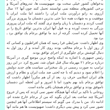
بدخواهان كشور خیلی سخت بود. صهیونیست ها، تندروهای آمریكا و
برخی كشورهای منطقه نمی توانستند تحمل كنند چون آنها ۱۲ سال
آرزوی به زانو درآوردن ملت ایران را داشتند اما ملت ایران با
موفقیت و به شهادت همه دنیا حتی بدترین دشمنان ما پیروزی بزرگی
كسب كردند و دشمنان با زبان واضح تری گفتند كه ملت ایران پیروزی
بزرگی به دست آورده و به قول آنها ایران بدترین توافق تاریخ را بر
آنها تحمیل كرده است. گرچه از دید ما توافق برجام یك توافق برد ـ
برد بود.
وی اظهار داشت: شرایطی فرا رسید كه همان افراطیون و كسانی كه
از روز اول با برجام مخالف بودند روی كار آمدند و از روز اول به
دنبال كوشش برای جلوگیری از اجرای توافق بودند.
رئیس جمهوری با اشاره به اینكه واضح ترین موضع گیری در آمریكا
درباره برجام ۲۱ مهرماه سال قبل عنوان شد، تصریح كرد: در این روز
ترامپ به صورت رسمی در یك سخنرانی سیاست های جدید دولتش
را اعلام نمود و دیدیم كه با چه لحنی ضد ملت ایران و نظام و ارزش
های ایران اسلامی حرف زد. بعد از آن هم مكرراً اظهار داشت كه
توافق برجام باید بهم بخورد اما تا امروز و این لحظه این دشمنان
ناموفق بودند و توافق برجام همچنان باقی مانده است.
روحانی با تاكید بر اینكه آنها هیچگاه تصور نمی كردند كه پس از خروج
آمریكا چند ساعت بعد ایران بگوید كه من از برجام خارج نشده ام،
ادامه داد: من با مدرك می گویم كه سیستم اطلاعاتی آنها هم اینچنین
تصور نمی كرد و پیش بینی دیگری داشت؛ صهیونیست ها هم مانند آنها