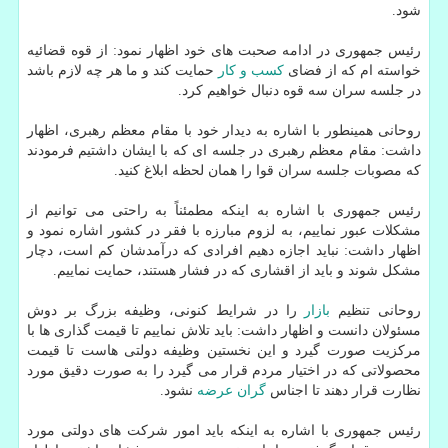
شود.
رئیس جمهوری در ادامه صحبت های خود اظهار نمود: از قوه قضائیه
خواسته ام كه از فضای
كسب و كار
حمایت كند و ما هر چه لازم باشد
در جلسه سران سه قوه دنبال خواهیم كرد.
روحانی همینطور با اشاره به دیدار خود با مقام معظم رهبری، اظهار
داشت: مقام معظم رهبری در جلسه ای كه با ایشان داشتیم فرمودند
كه مصوبات جلسه سران قوا را همان لحظه ابلاغ كنید.
رئیس جمهوری با اشاره به اینكه مطمئناً به راحتی می توانیم از
مشكلات عبور نماییم، به لزوم مبارزه با فقر در كشور اشاره نمود و
اظهار داشت: نباید اجازه دهیم افرادی كه درآمدشان كم است، دچار
مشكل شوند و باید از اقشاری كه در فشار هستند، حمایت نماییم.
روحانی تنظیم
بازار
را در شرایط كنونی، وظیفه بزرگ بر دوش
مسئولان دانست و اظهار داشت: باید تلاش نماییم تا قیمت گذاری ها با
مركزیت صورت گیرد و این نخستین وظیفه دولتی هاست تا قیمت
محصولاتی كه در اختیار مردم قرار می گیرد را به صورت دقیق مورد
نظارت قرار دهند تا اجناس
گران
عرضه
نشود.
رئیس جمهوری با اشاره به اینكه باید امور شركت های دولتی مورد