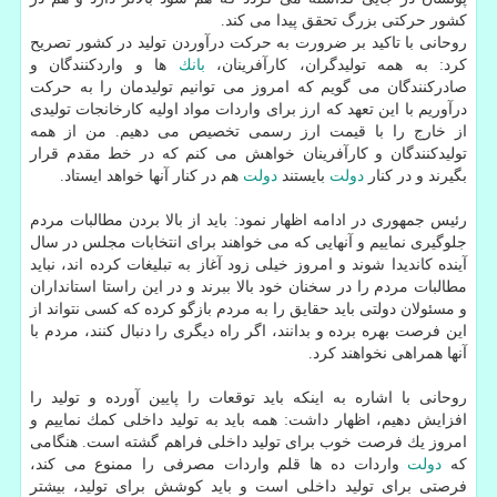
كشور حركتی بزرگ تحقق پیدا می كند.
روحانی با تاكید بر ضرورت به حركت درآوردن تولید در كشور تصریح
كرد: به همه تولیدگران، كارآفرینان،
بانك
ها و واردكنندگان و
صادركنندگان می گویم كه امروز می توانیم تولیدمان را به حركت
درآوریم با این تعهد كه ارز برای واردات مواد اولیه كارخانجات تولیدی
از خارج را با قیمت ارز رسمی تخصیص می دهیم. من از همه
تولیدكنندگان و كارآفرینان خواهش می كنم كه در خط مقدم قرار
بگیرند و در كنار
دولت
بایستند
دولت
هم در كنار آنها خواهد ایستاد.
رئیس جمهوری در ادامه اظهار نمود: باید از بالا بردن مطالبات مردم
جلوگیری نماییم و آنهایی كه می خواهند برای انتخابات مجلس در سال
آینده كاندیدا شوند و امروز خیلی زود آغاز به تبلیغات كرده اند، نباید
مطالبات مردم را در سخنان خود بالا ببرند و در این راستا استانداران
و مسئولان دولتی باید حقایق را به مردم بازگو كرده كه كسی نتواند از
این فرصت بهره برده و بدانند، اگر راه دیگری را دنبال كنند، مردم با
آنها همراهی نخواهند كرد.
روحانی با اشاره به اینكه باید توقعات را پایین آورده و تولید را
افزایش دهیم، اظهار داشت: همه باید به تولید داخلی كمك نماییم و
امروز یك فرصت خوب برای تولید داخلی فراهم گشته است. هنگامی
كه
دولت
واردات ده ها قلم واردات مصرفی را ممنوع می كند،
فرصتی برای تولید داخلی است و باید كوشش برای تولید، بیشتر