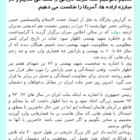
مبارزه اراده ها، آمریكا را شكست می دهیم.
به گزارش نیازگاه به نقل از ایسنا، حجت الاسلام والمسلمین حسن
روحانی عصر چهارشنبه (۶ تیر) در دومین نشست هم اندیشی مدیران
ارشد
دولت
كه در سالن اجلاس سران برگزار گردید با گرامیداشت
یاد و خاطره شهید بهشتی اظهار نمود: شاید در تاریخ ایران كمتر
مظلومی به مظلومیت شهید بهشتی دیده باشیم. همگان دیدند كه از
سال ۵۸ تا ۶۰ به بهشتی و یارانش چه فشاری وارد شد و چه زخم
زبان هایی كه زده شد.
وی با اشاره به شخصیت شهید بهشتی و ۷۲ تن شهدای هفتم تیر
اظهار داشت: وقتی ایستادگی و صبر یارانش را مورد نظر قرار می
دهیم روحیه جدیدی برای مقاومت ایستادگی و تحمل در برابر ما قرار
می گیرد. امروز روز صبر ملت ایران در مقابل بدخواهان و دشمنان
است.
رئیس جمهوری با اشاره به اینكه ملت ایران در سال های ۹۲، ۹۳ و
۹۴ تصمیم بزرگی اتخاذ نمود و به دنیا اظهار داشت كه ما محكم و
قاطع بر آرمان هایمان ایستاده ایم اما در عین حال حاضرین با منطق و
استدلال با همان هایی كه سال هاست بر ما فشارهایی وارد آوردند
بنشینیم و سخن بگوییم و اگر حسن نیتی باشد حاضرین با آنها به
توافق برسیم.
روحانی ادامه داد: این كار بزرگ تاریخی در طول حدود ۳۰ ماه تلاش
و فداكاری انجام شد؛ تحمل این موفقیت برای دشمنان ایران و