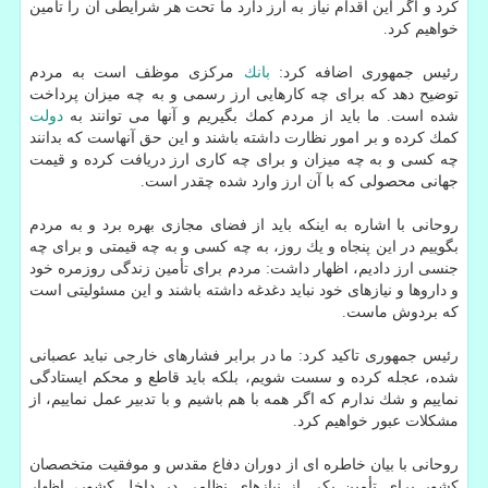
كرد و اگر این اقدام نیاز به ارز دارد ما تحت هر شرایطی آن را تأمین
خواهیم كرد.
رئیس جمهوری اضافه كرد:
بانك
مركزی موظف است به مردم
توضیح دهد كه برای چه كارهایی ارز رسمی و به چه میزان پرداخت
شده است. ما باید از مردم كمك بگیریم و آنها می توانند به
دولت
كمك كرده و بر امور نظارت داشته باشند و این حق آنهاست كه بدانند
چه كسی و به چه میزان و برای چه كاری ارز دریافت كرده و قیمت
جهانی محصولی كه با آن ارز وارد شده چقدر است.
روحانی با اشاره به اینكه باید از فضای مجازی بهره برد و به مردم
بگوییم در این پنجاه و یك روز، به چه كسی و به چه قیمتی و برای چه
جنسی ارز دادیم، اظهار داشت: مردم برای تأمین زندگی روزمره خود
و داروها و نیازهای خود نباید دغدغه داشته باشند و این مسئولیتی است
كه بردوش ماست.
رئیس جمهوری تاكید كرد: ما در برابر فشارهای خارجی نباید عصبانی
شده، عجله كرده و سست شویم، بلكه باید قاطع و محكم ایستادگی
نماییم و شك ندارم كه اگر همه با هم باشیم و با تدبیر عمل نماییم، از
مشكلات عبور خواهیم كرد.
روحانی با بیان خاطره ای از دوران دفاع مقدس و موفقیت متخصصان
كشور برای تأمین یكی از نیازهای نظامی در داخل كشور، اظهار