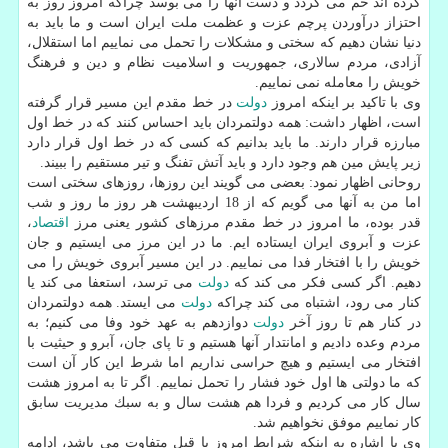
كرده اند خم می گردد و دست آنها را می بوسد چراكه امروز روز به
احتزاز درآوردن پرچم عزت و عظمت ملت ایران است و ما باید به
دنیا نشان دهیم كه سختی و مشكلات را تحمل می نماییم اما استقلال،
آزادی، مردم سالاری، جمهوریت و اسلامیت نظام و دین و فرهنگ
خویش را معامله نمی نماییم.
وی با تاكید بر اینكه امروز
دولت
در خط مقدم این مسیر قرار گرفته
است، اظهار داشت: همه دولتمردان باید احساس كنند كه در خط اول
مبارزه قرار دارند. ما باید بدانیم كه كسی كه در خط اول قرار دارد
زیر پایش مین هم وجود دارد و باید آتش تفنگ و تیر مستقیم را ببیند.
روحانی اظهار نمود: بعضی می گویند این روزها، روزهای سختی است
اما من به آنها می گویم كه از 18 اردیبهشت هر روز ما روز و شب
قدر بوده، ما امروز در خط مقدم مرزهای كشور یعنی مرز
اقتصاد
،
عزت و آبروی ایران ایستاده ایم. ما در این مرز می ایستیم و جان
خویش را با افتخار فدا می نماییم. در این مسیر آبروی خویش را می
دهیم. اگر كسی فكر می كند كه
دولت
می ترسد، استعفا می كند یا
كنار می رود، اشتباه می كند چراكه
دولت
می ایستد. همه دولتمردان
در كنار هم تا روز آخر
دولت
دوازدهم به عهد خود وفا می كنیم؛ به
مردم وعده دادیم و امانتدار آنها هستیم و تا پای جان، آبرو و حیثیت با
افتخار می ایستیم و هیچ حراسی نداریم اما شرط این كار آن است
كه ما دولتی ها اول خود فشار را تحمل نماییم. اگر تا به امروز هشت
سال كار می كردیم و فردا هم هشت سال و به سبك مدیریت سابق
كار نماییم موفق نخواهیم شد.
وی با اشاره به اینكه شرایط امروز با قبل متفاوت می باشد، ادامه