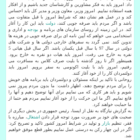
داد: امروز باید به فكر مشاورین و كارشناسان جدید باشیم و از افكار
همه استفاده نماییم. امروز وزیر، معاون وزیر و مدیر كل باید احساس
كند و در عمل هم نشان دهد كه شرایط امروز با قبل متفاوت می
باشد و اگر مردم باید صرفه جویی كنند،
دولت
باید این كار را آغاز
كند. در این زمینه از روسای سازمان های برنامه و
بودجه
و اداری و
استخدامی می خواهم كه آیین نامه ای برای صرفه جویی در هزینه ها
تدوین كنند. نمی گردد به سفرهای خارجی دولتی ها و شركت های
دولتی در سال 97 با سال قبل یكسان باشد. اگر سال قبل هیاتی 5
نفره به خارج می رفت، امروز باید هیات دو نفره به خارج برود.
همینطور اگر تا روز گذشته با بلیت صرف كلاس به مسافرت می
رفتیم، امروز باید با بلیت اكونومی به سفر برویم. امروز باید
دولتمردان كار را از خود آغاز كنند.
روحانی با تاكید بر اینكه مسئولان و دولتمردان باید برنامه های خویش
را برای مردم توضیح دهند، اظهار داشت: ما بدون مردم پیروز نمی
شویم و باید هر كاری كه می نماییم برای آنها توضیح دهیم و آنها را
قانع نماییم. اگر ما این حركت را از خود آغاز نماییم مردم هم حتما از
ما حمایت خواهند كرد.
به گزارش نیازگاه به نقل از ایسنا، رئیس جمهوری در بخش دیگری از
صحبت های خود بر ضرورت مورد توجه قرار دادن
اشتغال
، مبارزه با
فقر، تنظیم
بازار
و تولید در شرایط امروز كشور تاكید و تصریح كرد:
اگر در این چهار ركن به درستی عمل نماییم بطور قطع موفق خواهیم
شد.