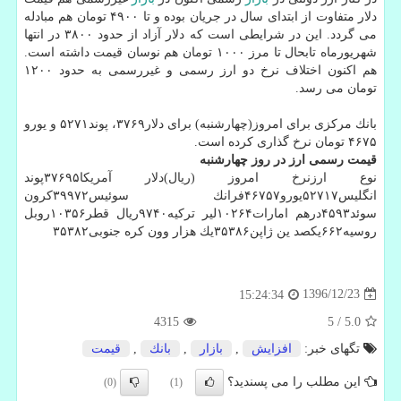
دلار متفاوت از ابتدای سال در جریان بوده و تا ۴۹۰۰ تومان هم مبادله
می گردد. این در شرایطی است كه دلار آزاد از حدود ۳۸۰۰ در انتها
شهریورماه تابحال تا مرز ۱۰۰۰ تومان هم نوسان قیمت داشته است.
هم اكنون اختلاف نرخ دو ارز رسمی و غیررسمی به حدود ۱۲۰۰
تومان می رسد.
بانك مركزی برای امروز(چهارشنبه) برای دلار۳۷۶۹، پوند۵۲۷۱ و یورو
۴۶۷۵ تومان نرخ گذاری كرده است.
قیمت رسمی ارز در روز چهارشنبه
نوع ارزنرخ امروز (ریال)دلار آمریكا۳۷۶۹۵پوند
انگلیس۵۲۷۱۷یورو۴۶۷۵۷فرانك سوئیس۳۹۹۷۲كرون
سوئد۴۵۹۳درهم امارات۱۰۲۶۴لیر تركیه۹۷۴۰ریال قطر۱۰۳۵۶روبل
روسیه۶۶۲یكصد ین ژاپن۳۵۳۸۶یك هزار وون كره جنوبی۳۵۳۸۲
1396/12/23
15:24:34
4315
5
/
5.0
تگهای خبر:
افزایش
,
بازار
,
بانك
,
قیمت
این مطلب را می پسندید؟
(0)
(1)