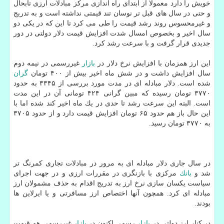
خویش را دارد معمولا از ابتدای راه اندازی مركز مبادلات ارزی تابحال
و حتی در سال های قبل تر نوسان تند قیمتی نداشته است و به تدریج
و غیرمحسوس روند رشد قیمت را طی می كرد تا این كه در یكی دو
سال اخیر و بخصوص امسال شدت افزایش قیمت دلار دولتی در دور
جدیدی قرار گرفت و با سرعت رشد كرد.
این ارز همزمان با افزایش نرخ دلار در
بازار
غیررسمی در نیمه دوم
سال افزایش داشت و در شش ماه اخیر بیش از ۴۰۰ تومان
گران
شده است. دلار مبادله ای در مدت مورد بررسی از ۳۳۴۵ به حدود
۳۷۷۰ تومان رسیده كه مبین گرانی ۴۲۴ تومانی آن در این مدت
است. البته این سرعت رشد تا حدی در یك ماه اخیر كند شده اما با
این حال باز هم حدود ۶۵ تومان افزایش قیمت دارد و از حدود ۳۷۰۵
به ۳۷۷۰ تومان رسید.
در سال جاری دلار مبادله ای به مرور در مبادلات تجاری كمرنگ تر
شد و
بانك
مركزی با بازنگری در مقررات ارزی و در جهت اجرای
سیاست یكسان سازی نرخ ارز به تدریج اقدام به حذف مشمولان ارز
مبادله ای كرد. همچون آنها اختصاص ارز مسافرتی و یا ایرلاین ها
بودند.
در كنار ارز دولتی در
بازار
رسمی اكنون در
بازار
غیررسمی هم قیمت