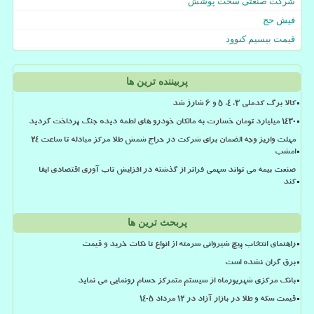
شرکت صنعتی سخت پوشش
فیش حج
قیمت بیسیم کنوود
پربیننده ترین ها
کالا برگ کدملی 3، 4، 5 و 6 شارژ شد
۱۴۳۰ میلیارد تومان خسارت به مالکان خودرو های لطمه دیده جنگ پرداخت گردید
مهلت واریز وجه الضمان برای شرکت در حراج شمش طلا مرکز مبادله تا ساعت ۲۴
امشب
صنعت بیمه می تواند سهمی فراتر از گذشته در افزایش تاب آوری اقتصادی ایفا
کند
پربحث ترین ها
راهنمای انتخاب پیچ شیروانی سرمته از انواع تا نکات خرید و قیمت
برق گران نشده است
بانک مرکزی شهریورماه از سیستم متمرکز حسام رونمایی می نماید
قیمت سکه و طلا در بازار آزاد در ۱۲ مرداد ۱۴۰۵