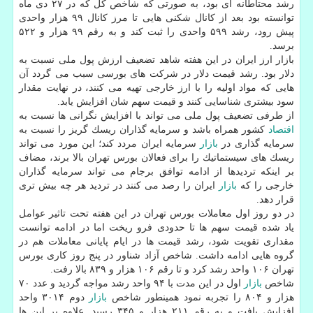
رشد محتاطانه ای بود، به صورتی كه شاخص كل كه در ۲۷ دی ماه
توانسته بود بعد از كانال شكنی هایی تا مرز كانال ۹۹ هزار واحدی
پیش رود، رشد ۵۹۹ واحدی را ثبت كند و به رقم ۹۹ هزار و ۵۲۲
برسد.
بازار ارز ایران در این هفته شاهد تضعیف ارزش پول ملی نسبت به
دلار بود. رشد قیمت دلار در شركت های بورسی سبب می گردد آن
هایی كه مواد اولیه را با ارز خارجی تهیه می كنند، در نهایت مقدار
سود بیشتری شناسایی كنند و قیمت سهم شان افزایش یابد.
از طرفی تضعیف پول ملی می تواند با افزایش نگرانی ها نسبت به
اقتصاد
كشور همراه باشد و سرمایه گذاران ریسك گریز را نسبت به
سرمایه گذاری در
بازار
سرمایه ایران مردد كند؛ این مورد می تواند
ریسك های سیستماتیك را برای فعالان بورس تهران بالا برند، مضاف
بر اینكه تردیدها از ادامه توافق برجام می تواند سرمایه گذاران
خارجی را كه
بازار
ایران را رصد می كنند در تردید هر چه بیش تری
قرار دهد.
در دو روز اول معاملات بورس تهران در این هفته تحت تاثیر عوامل
یاد شده قیمت سهم ها تا حدودی فرو ریخت اما در ادامه توانست
مقداری تقویت شود، رشد قیمت ها در ایام پایانی معاملات هم در
گروه هایی ادامه داشت. شاخص آزاد شناور در پنج روز كاری بورس
تهران ۱۰۶ واحد رشد كرد و تا رقم ۱۰۶ هزار و ۸۳۹ بالا رفت.
شاخص
بازار
اول در این مدت با ۹۴ واحد رشد مواجه گردید و عدد ۷۰
هزار و ۸۰۴ را تجربه نمود همینطور شاخص
بازار
دوم ۳۰۱۴ واحد
افزایش یافت و به رقم ۲۱۱ هزار و ۳۴۵ رسید. علاوه بر این ها