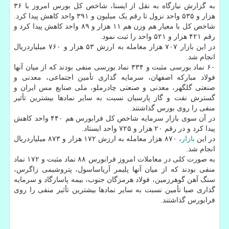
به گزارش نیازگاه به نقل از ایسنا، شاخص کل بورس امروز با ۳۶
هزار و ۵۳۵ واحد نزول تا رقم یک میلیون و ۳۹۱ واحد کاهش پیدا کرد.
شاخص کل با معیار هم وزن هم ۱۱ هزار و ۸۹ واحد کاهش پیدا کرد و
رقم ۴۲۱ هزار و ۵۲۱ واحد را ثبت نمود.
در این بازار ۷۰۷ هزار معامله به ارزش ۵۳ هزار و ۷۶۰ میلیاردریال
انجام شد.
۶۰ نماد بورسی مثبت و ۳۳۴ نماد بورسی منفی بودند که از میان آنها
فولاد مبارکه اصفهان، سرمایه گذاری تأمین اجتماعی، معدنی و
صنعتی گلگهر، معدنی و صنعتی چادرملو، ملی صنایع مس ایران و
گسترش نفت و گاز پارسیان نسبت به سایر نمادها بیشترین تأثیر
منفی را روی بورس گذاشتند.
در آن سوی بازار سرمایه شاخص کل فرابورس هم ۴۴۰ واحد کاهش
پیدا کرد و در رقم ۲۰ هزار و ۷۲۵ واحد ایستاد.
در این
بازار
، ۸۷۰ هزار معامله به ارزش ۱۷۲ هزار و ۸۷۳ میلیاردریال
انجام شد.
به صورت کلی در معاملات امروز فرابورس ۸۸ نماد مثبت و ۱۷۲ نماد
منفی بودند که از میان آنها پلیمر آریاساسول، پتروشیمی زاگرس،
سنگ آهن گوهرزمین، فولاد هرمزگان جنوب، بیمه پاسارگاد و سرمایه
گذاری صبا تأمین نسبت به سایر نمادها بیشترین تأثیر منفی را روی
فرابورس گذاشتند.