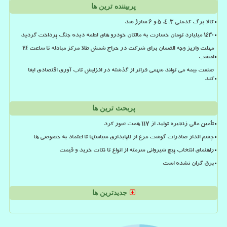
پربیننده ترین ها
کالا برگ کدملی 3، 4، 5 و 6 شارژ شد
۱۴۳۰ میلیارد تومان خسارت به مالکان خودرو های لطمه دیده جنگ پرداخت گردید
مهلت واریز وجه الضمان برای شرکت در حراج شمش طلا مرکز مبادله تا ساعت ۲۴
امشب
صنعت بیمه می تواند سهمی فراتر از گذشته در افزایش تاب آوری اقتصادی ایفا
کند
پربحث ترین ها
تأمین مالی زنجیره تولید از ۱۱۷ همت عبور کرد
چشم انداز صادرات گوشت مرغ از ناپایداری سیاستها تا اعتماد به خصوصی ها
راهنمای انتخاب پیچ شیروانی سرمته از انواع تا نکات خرید و قیمت
برق گران نشده است
جدیدترین ها