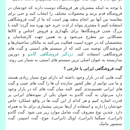
با توجه به اینکه مشتریان هر فروشگاه دوست دارند که خودشان در
فروشگاه قدم بزنند و محصولات مختلف را انتخاب کنند و حتی برای
مقایسه بین آنها نیز انجام بدهند بهتر است که ما از گیت فروشگاهی
استفاده کنیم تا مشتری بتواند از لذت خرید خود بهره مند گردد؛ البته با
بزرگ شدن فروشگاه‌ها برای نگهداری و فروش اجناس و کالاها
مشکلاتی نیز مطرح می‌شود و به همین جهت کارشناسان و
متخصصان که در حوزه امنیت فعالیت می‌کنند به مالکان ساختمان‌ها و
فروشندگان توصیه می کنند که از سیستم های امنیتی و گیت های
فروشگاهی استفاده کنند.
دزدگیر فروشگاهی گاندو
و دوربین
مداربسته به عنوان اصلی ترین سیستم های امنیتی به شمار می روند.
گیت فروشگاهی ایرانی یا خارجی ؟
گیت هایی که در بازار وجود داشته اند دارای تنوع بسیار زیادی هستند
و ما می توانیم از نظر کشور سازنده آن ها را گیت های چینی و گیت
های ایرانی تقسیم‌بندی کنیم. البته میان گیت های که در بازار وجود
دارد می‌توان به گیت گاندو به عنوان یکی از نمونه‌های ایرانی پر
قدرت اشاره کنیم و هر کدام از این گیت ها در واقع عملکرد خاص
خودشان را دارند و استفاده از آن‌ها مزیتی بیشماری برای ما به همراه
دارد. چندین نوع معروف گیت شامل موارد زیر می شود: گیت گاندو
(ایرانی)، سیگما (ایرانی)، اوپال (ایرانی)، موج، گیت اسپینر، گیت
سنسور ماتیک.