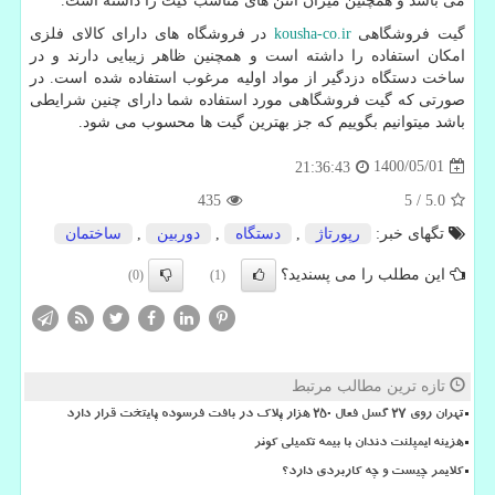
می باشد و همچنین میزان آنتن های مناسب گیت را داشته است.
گیت فروشگاهی
kousha-co.ir
در فروشگاه های دارای کالای فلزی
امکان استفاده را داشته است و همچنین ظاهر زیبایی دارند و در
ساخت دستگاه دزدگیر از مواد اولیه مرغوب استفاده شده است. در
صورتی که گیت فروشگاهی مورد استفاده شما دارای چنین شرایطی
باشد میتوانیم بگوییم که جز بهترین گیت ها محسوب می شود.
1400/05/01
21:36:43
435
5
/
5.0
تگهای خبر:
رپورتاژ
,
دستگاه
,
دوربین
,
ساختمان
این مطلب را می پسندید؟
(0)
(1)
تازه ترین مطالب مرتبط
تهران روی ۲۷ گسل فعال ۲۵۰ هزار پلاک در بافت فرسوده پایتخت قرار دارد
هزینه ایمپلنت دندان با بیمه تکمیلی کوثر
کلایمر چیست و چه کاربردی دارد؟