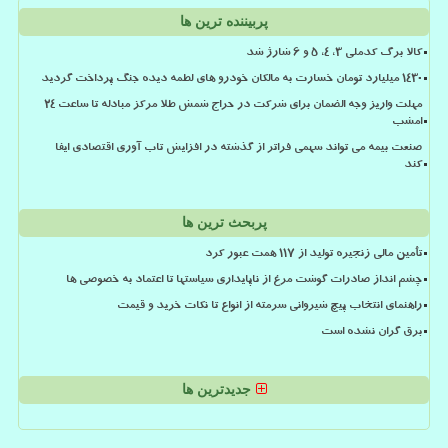
پربیننده ترین ها
کالا برگ کدملی 3، 4، 5 و 6 شارژ شد
۱۴۳۰ میلیارد تومان خسارت به مالکان خودرو های لطمه دیده جنگ پرداخت گردید
مهلت واریز وجه الضمان برای شرکت در حراج شمش طلا مرکز مبادله تا ساعت ۲۴
امشب
صنعت بیمه می تواند سهمی فراتر از گذشته در افزایش تاب آوری اقتصادی ایفا
کند
پربحث ترین ها
تأمین مالی زنجیره تولید از ۱۱۷ همت عبور کرد
چشم انداز صادرات گوشت مرغ از ناپایداری سیاستها تا اعتماد به خصوصی ها
راهنمای انتخاب پیچ شیروانی سرمته از انواع تا نکات خرید و قیمت
برق گران نشده است
جدیدترین ها