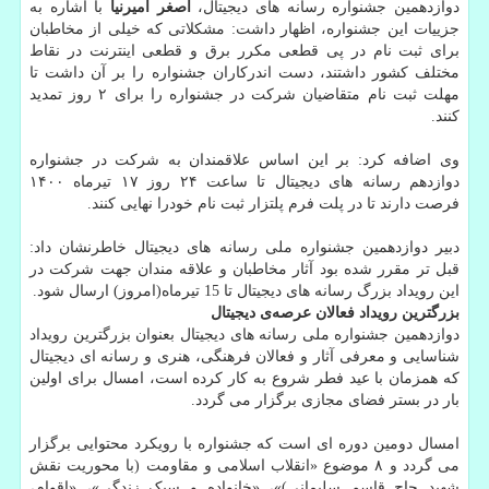
دوازدهمین جشنواره رسانه های دیجیتال،
اصغر امیرنیا
با اشاره به
جزییات این جشنواره، اظهار داشت: مشکلاتی که خیلی از مخاطبان
برای ثبت نام در پی قطعی مکرر برق و قطعی اینترنت در نقاط
مختلف کشور داشتند، دست اندرکاران جشنواره را بر آن داشت تا
مهلت ثبت نام متقاضیان شرکت در جشنواره را برای ۲ روز تمدید
کنند.
وی اضافه کرد: بر این اساس علاقمندان به شرکت در جشنواره
دوازدهم رسانه های دیجیتال تا ساعت ۲۴ روز ۱۷ تیرماه ۱۴۰۰
فرصت دارند تا در پلت فرم پلتزار ثبت نام خودرا نهایی کنند.
دبیر دوازدهمین جشنواره ملی رسانه های دیجیتال خاطرنشان داد:
قبل تر مقرر شده بود آثار مخاطبان و علاقه مندان جهت شرکت در
این رویداد بزرگ رسانه های دیجیتال تا 15 تیرماه(امروز) ارسال شود.
بزرگترین رویداد فعالان عرصه‌ی دیجیتال
دوازدهمین جشنواره ملی رسانه های دیجیتال بعنوان بزرگترین رویداد
شناسایی و معرفی آثار و فعالان فرهنگی، هنری و رسانه ای دیجیتال
که همزمان با عید فطر شروع به کار کرده است، امسال برای اولین
بار در بستر فضای مجازی برگزار می گردد.
امسال دومین دوره ای است که جشنواره با رویکرد محتوایی برگزار
می گردد و ۸ موضوع «انقلاب اسلامی و مقاومت (با محوریت نقش
شهید حاج قاسم سلیمانی)»، «خانواده و سبک زندگی»، «اقوام،