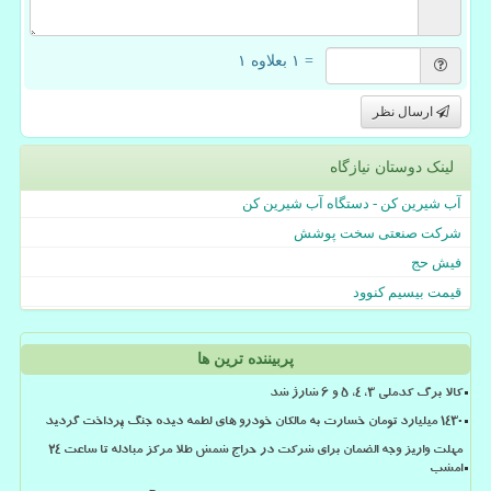
= ۱ بعلاوه ۱
ارسال نظر
لینک دوستان نیازگاه
آب شیرین کن - دستگاه آب شیرین کن
شرکت صنعتی سخت پوشش
فیش حج
قیمت بیسیم کنوود
پربیننده ترین ها
کالا برگ کدملی 3، 4، 5 و 6 شارژ شد
۱۴۳۰ میلیارد تومان خسارت به مالکان خودرو های لطمه دیده جنگ پرداخت گردید
مهلت واریز وجه الضمان برای شرکت در حراج شمش طلا مرکز مبادله تا ساعت ۲۴
امشب