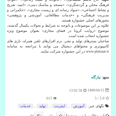
فرهنگ محلی و گردشگری»، «مسجد و مناسک دینی»، «امید، تفریح
و نشاط اجتماعی»، «سواد رسانه ای و زیست مجازی»، «حکمرانی و
مدیریت فرهنگی» و «خدمات مطالعاتی، آموزشی و پژوهشی»
محورهای اصلی جشنواره هستند.
علاوه بر این موضوعات و باتوجه به شرایط و تحولات یکسال گذشته،
موضوع «روایت کرونا در فضای مجازی» بعنوان موضوع ویژه
جشنواره انتخاب شده است.
صاحبان بسترهای تولید و نشر، نرم افزارهای تلفن همراه، بازی های
کامپیوتری و محتواهای دیجیتال می توانند با مراجعه به سامانه
www.platzaar.ir در این جشنواره شرکت نمایند.
منبع:
نیازگاه
1400/04/15
13:02:50
613
5
/
5.0
تگهای خبر:
آموزش
,
اینترنت
,
تولید
,
خدمات
این مطلب را می پسندید؟
(0)
(1)