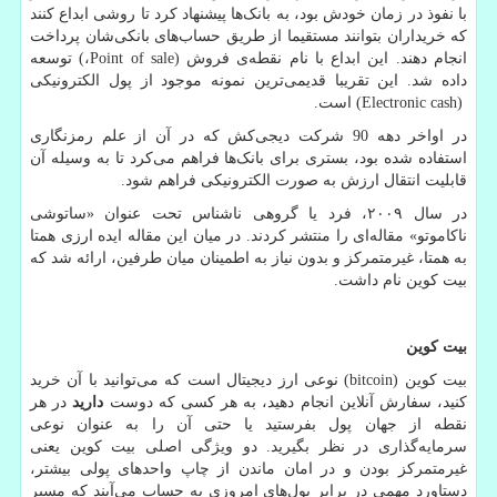
با نفوذ در زمان خودش بود، به بانک‌ها پیشنهاد کرد تا روشی ابداع کنند
که خریداران بتوانند مستقیما از طریق حساب‌های بانکی‌شان پرداخت
انجام دهند. این ابداع با نام نقطه‌ی فروش
Point of sale)
،
(
توسعه
داده شد. این تقریبا قدیمی‌ترین نمونه موجود از پول الکترونیکی
(Electronic cash)
است.
در اواخر دهه 90 شرکت دیجی‌کش که در آن از علم رمزنگاری
استفاده شده بود، بستری برای بانک‌ها فراهم می‌کرد تا به وسیله آن
قابلیت انتقال ارزش به صورت الکترونیکی فراهم شود.
در سال ۲۰۰۹، فرد یا گروهی ناشناس تحت عنوان «ساتوشی
ناکاموتو» مقاله‌ای را منتشر کردند. در میان این مقاله ایده ارزی همتا
به همتا، غیرمتمرکز و بدون نیاز به اطمینان میان طرفین، ارائه شد که
بیت کوین نام داشت.
بیت کوین
بیت کوین
(bitcoin)
نوعی ارز دیجیتال است که می‌توانید با آن خرید
کنید، سفارش‌ آنلاین انجام دهید، به هر کسی که دوست
دارید
در هر
نقطه از جهان پول بفرستید یا حتی آن را به عنوان نوعی
سرمایه‌گذاری در نظر بگیرید. دو ویژگی اصلی بیت کوین یعنی
غیرمتمرکز بودن و در امان ماندن از چاپ واحدهای پولی بیشتر،
دستاورد مهمی در برابر پول‌های امروزی به حساب می‌آیند که مسیر