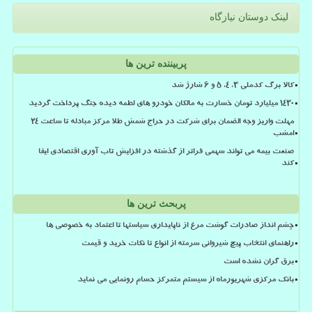
لینک دوستان نیازگاه
پربیننده ترین ها
کالا برگ کدملی 3، 4، 5 و 6 شارژ شد
۱۴۳۰ میلیارد تومان خسارت به مالکان خودرو های لطمه دیده جنگ پرداخت گردید
مهلت واریز وجه الضمان برای شرکت در حراج شمش طلا مرکز مبادله تا ساعت ۲۴
امشب
صنعت بیمه می تواند سهمی فراتر از گذشته در افزایش تاب آوری اقتصادی ایفا
کند
پربحث ترین ها
چشم انداز صادرات گوشت مرغ از ناپایداری سیاستها تا اعتماد به خصوصی ها
راهنمای انتخاب پیچ شیروانی سرمته از انواع تا نکات خرید و قیمت
برق گران نشده است
بانک مرکزی شهریورماه از سیستم متمرکز حسام رونمایی می نماید