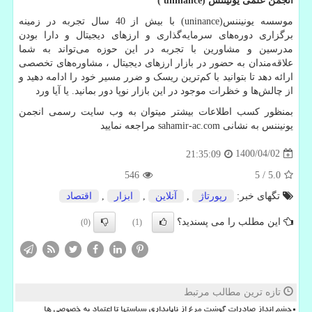
انجمن علمی یونیننس (
( uninance
موسسه یونیننس(
uninance
) با بیش از 40 سال تجربه در زمینه
برگزاری دوره‌های سرمایه‌گذاری و ارزهای دیجیتال و دارا بودن
مدرسین و مشاورین با تجربه در این حوزه می‌تواند به شما
علاقه‌مندان به حضور در بازار ارزهای دیجیتال ، مشاوره‌های تخصصی
ارائه دهد تا بتوانید با کم‌ترین ریسک و ضرر مسیر خود را ادامه دهید و
از چالش‌ها و خظرات موجود در این بازار نوپا دور بمانید. یا آیا ورد
بمنظور کسب اطلاعات بیشتر میتوان به وب سایت رسمی انجمن
یونیننس به نشانی
sahamir-ac.com
مراجعه نمایید
1400/04/02
21:35:09
546
5
/
5.0
تگهای خبر:
رپورتاژ
,
آنلاین
,
ابزار
,
اقتصاد
این مطلب را می پسندید؟
(0)
(1)
تازه ترین مطالب مرتبط
چشم انداز صادرات گوشت مرغ از ناپایداری سیاستها تا اعتماد به خصوصی ها