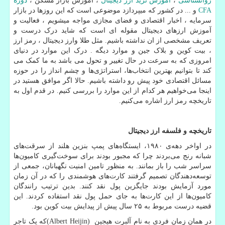
روانشناسی
،
اموزش ترید ارز دیجیتال
، اموزش بازار مسکن ،
دوره
CFA
و ... در کشور که میپردازد موضوعی است که این روزها در بازار
سرمایه ، اخبار اقتصادی و فضای مجازی مواجه میشویم ، فعالیت و
آموزش ارزهای دیجیتال مقوله ای است که شاید درک درست و
تعریف مشخصی از ان نداشته باشیم. مثل طلا وارز دیجیتال ، رمز ارز
، بیت کوین و بلاک جین و موارد دیگه . درک این موارد در دنیای
امروزی که به سرعت در حال تغییر و تحول می باشد به ما کمک می
کند تا بتوانیم بهترین انتخاب‌ها، استراتژی‌ها و چشم انداز را در حوزه
مسائل اقتصادی خود پیش رو داشته باشیم. حالا اگر موافق هستید در
اینجا می‌خواهیم هر کدام از این موارد را بررسی کنیم. در قدم اول به
تاریخچه رمز ارز اشاره می‌کنیم.
تاریخچه و فلسفه ارز دیجیتال
در اواخر دهه‌ی ۱۹۸۰، ایستگاه‌های پمپ بنزین هلند از سرقت‌های
شبانه رنج می‌بردند چرا که مجبور بودند برای سوخت‌گیری کامیون‌ها
سراسر شب را باز بمانند. به منظور تامین امنیت نگهبانان، جمعی از
توسعه‌دهندگان تصمیم گرفتند کارت‌های هوشمندی را که در آن زمان
مورد آزمایش بودند جایگزین پول نقد کنند. بدین ترتیب رانندگان
کامیون‌ها از این کارت‌ها به جای حمل پول نقد استفاده کردند. این
قضیه درست مربوط به ۲۵ سال پیش از پیدایش بیت کوین بود.
در همان زمان فردی به نام آلبرت هیجین
(Albert Heijin)
که یک تاجر