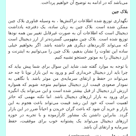
می‌باشد که در ادامه به توضیح آن خواهیم پرداخت.
بلاک جین
نگهداری توزیع شده اطلاعات تراکنش‌ها ، به وسیله فناوری بلاک چین
ممکن شده است. بلاک چین به زبان ساده، یک دفترچه یادداشت
دیجیتال است که اطلاعات آن به صورت غیرقابل تغییر بین همه نودها
توزیع شده است. بلاک چین مفهومی گسترده‌تر از ارز دیجیتال است
که می‌تواند کاربردهای دیگری هم داشته باشد. اگر بخواهیم خیلی
ساده این تفاوت را نشان بدهیم، بلاک چین را می‌توانیم به اینترنت و
ارز دیجیتال را به موتور جستجو تشبیه کنیم.
با توجه به موارد گفته شد، شاید این سوال برای شما پیش بیاید که
چرا باید ارز دیجیتال خریداری کنم و ورود به این بازار نوپا تا چه حد
می‌تواند در حفظ و ارتقای سرمایه‌ی من موثر باشد. با نگاهی به
نمودار صعودی قیمت ارز دیجیتال میتوانیم متوجه شویم که همواره
ارزش ارز دیجیتال از قبل بیشتر شده است و این می‌تواند یک انگیزه
برای ورود به بازار ارزهای دیجیتال باشد. اما نکته مهمی ‌که حائز
اهمیت است که خود این رشد قیمت می‌تواند باعث هجوم به این
بازار و خرید آن شود که باعث گران خریدن و احیاناً ضرر در این بازار
گردد. بنابراین داشتن یک مشاور کارآزموده و با تجربه در حوزه
ارزهای دیجیتال می‌تواند یک پشتوانه خوب برای موفقیت، حفظ
سرمایه و ارتقای آن باشد.