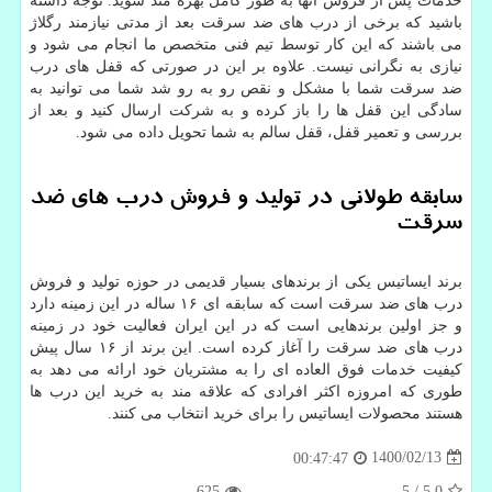
خدمات پس از فروش آنها به طور کامل بهره مند شوید. توجه داشته
باشید که برخی از درب های ضد سرقت بعد از مدتی نیازمند رگلاژ
می باشند که این کار توسط تیم فنی متخصص ما انجام می شود و
نیازی به نگرانی نیست. علاوه بر این در صورتی که قفل های درب
ضد سرقت شما با مشکل و نقص رو به رو شد شما می توانید به
سادگی این قفل ها را باز کرده و به شرکت ارسال کنید و بعد از
بررسی و تعمیر قفل، قفل سالم به شما تحویل داده می شود.
سابقه طولانی در تولید و فروش درب های ضد
سرقت
برند ایساتیس یکی از برندهای بسیار قدیمی در حوزه تولید و فروش
درب های ضد سرقت است که سابقه ای ۱۶ ساله در این زمینه دارد
و جز اولین برندهایی است که در این ایران فعالیت خود در زمینه
درب های ضد سرقت را آغاز کرده است. این برند از ۱۶ سال پیش
کیفیت خدمات فوق العاده ای را به مشتریان خود ارائه می دهد به
طوری که امروزه اکثر افرادی که علاقه مند به خرید این درب ها
هستند محصولات ایساتیس را برای خرید انتخاب می کنند.
1400/02/13
00:47:47
625
5
/
5.0