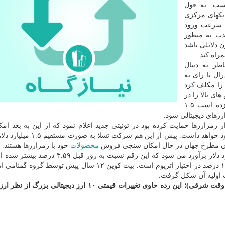
است. به قول
نکهای مرکزی
ش سرعت ورود
دت به منظور
 دلایلی باشد
راه کند.
اظر به دنبال
ال با رای به
 را مکلف کرد
ای بالا را در
اختیار این نهاد قرار دهد. جی ام پی سکیوریتیز تخمین زده است ۱.۵
ارزهای دیجیتالی شود.
 رمزارزها حمایت کرده بود در توئیتی جدید اعلام نمود که از این به بعد امک
خودرو های ساخت این شرکت با استفاده از بیت کوین وجود خواهد داشت. پیش از 
زان مطرح جهان در حال امکان سنجی فروش
محصولات
خود با رمزارزها هستند.
مجموع ارزش بازار جهانی رمزارزها هم اکنون ۱۷۶۰ میلیارد دلار برآورد می شود که این رقم نسبت 
اکنون ۶۵ درصد کل بازار رمزارزها در اختیار بیت کوین و ۱۲ درصد در اختیار اتریوم است. بیت کوین ۱۲ سال پیش 
به روزرسانی قیمت ارزهای دیجیتال (تا ساعت ۱۳ ظهر به وقت شرقی)؛ این رده حاوی تغییرات قیمتی ۱۰ ارز دیجی