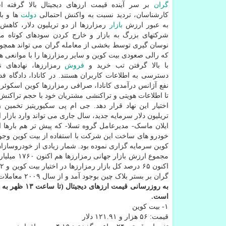
گران
بر سر آینده قیمت ارزهای دیجیتال بالا گرفته 
کارشناسان، تردید نسبت به واکنش احتمالی
دولت
ها و با
به عبور ارزش
بازار
رمزارزها از دو تریلیون دلار، کاه
شرکتهای بزرگ به بازار و خارج کردن سودهای کوتاه م
نوسان گیری توسط بخشی از معامله گران می تواند همچون
که رالی صعودی بیت کوین و سایر رمزارزها را با موانعی هم
با بالا گرفتن تب خرید و
فروش
رمزارزها، نهادهای ن
دسترسی به اطلاعات کاربران هستند. در کانادا، دادگاه فدر
نفع آژانس درآمدی کانادا، صرافی رمزارزها کوین اسکوئر
تا اطلاعات هویتی و تراکنشی مشتریان خود با حجم تراکنش ه
تریلیون دلار سرمایه جدید، سال جاری می تواند وارد بازار 
ایلان ماسک- مدیرعامل گروه تسلا- که پیش تر هم بارها از
کوین سرمایه گزاری نموده بود. شمار زیادی از خودروسا
گران بر بستر بلاک چین بوجود آمد و از سال ۲۰۰۹ معاملات اولیه آن شکل گرفت.
است.
۱- بیت کوین
قیمت: ۵۶ هزار و ۱۲۱.۹۱ دلار