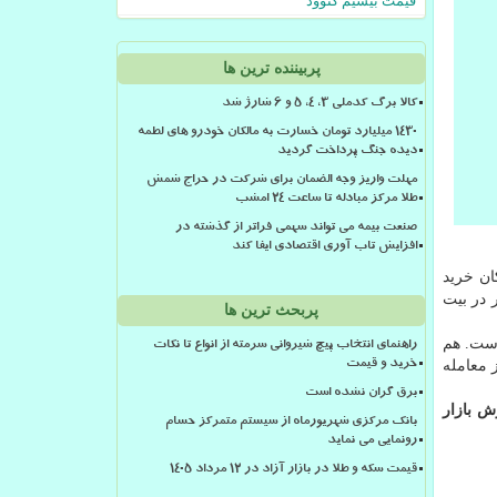
قیمت بیسیم کنوود
پربیننده ترین ها
کالا برگ کدملی 3، 4، 5 و 6 شارژ شد
۱۴۳۰ میلیارد تومان خسارت به مالکان خودرو های لطمه
دیده جنگ پرداخت گردید
مهلت واریز وجه الضمان برای شرکت در حراج شمش
طلا مرکز مبادله تا ساعت ۲۴ امشب
صنعت بیمه می تواند سهمی فراتر از گذشته در
افزایش تاب آوری اقتصادی ایفا کند
ان خرید
این هم شرکت تسلا به صورت مستقیم ۱.۵ میلیارد دلار در بیت
پربحث ترین ها
به روز قبل ۳.۵۹ درصد بیشتر شده است. هم
راهنمای انتخاب پیچ شیروانی سرمته از انواع تا نکات
توسط گروه گمنامی از معامله
خرید و قیمت
برق گران نشده است
تالی بزرگ از نظر ارزش بازار
بانک مرکزی شهریورماه از سیستم متمرکز حسام
رونمایی می نماید
قیمت سکه و طلا در بازار آزاد در ۱۲ مرداد ۱۴۰۵