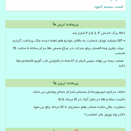
قیمت بیسیم کنوود
پربیننده ترین ها
کالا برگ کدملی 3، 4، 5 و 6 شارژ شد
۱۴۳۰ میلیارد تومان خسارت به مالکان خودرو های لطمه دیده جنگ پرداخت گردید
مهلت واریز وجه الضمان برای شرکت در حراج شمش طلا مرکز مبادله تا ساعت ۲۴
امشب
صنعت بیمه می تواند سهمی فراتر از گذشته در افزایش تاب آوری اقتصادی ایفا
کند
پربحث ترین ها
بانک مرکزی شهریورماه از سیستم متمرکز حسام رونمایی می نماید
قیمت سکه و طلا در بازار آزاد در ۱۲ مرداد ۱۴۰۵
مغایرت باقی مانده حساب های مشتریان تا 17 مرداد رفع می شود
گذر پله نوروز خان کجاست؟