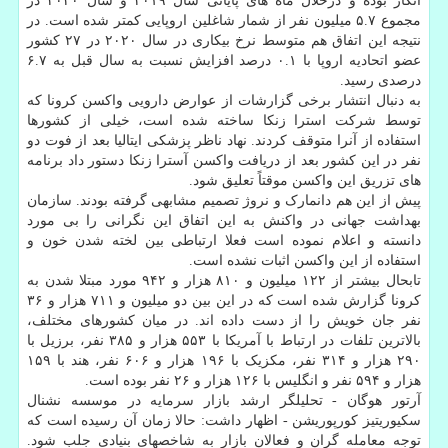
انکار بوده و درخلال ماه های پایانی سال ۲۰۱۹ و سال ۲۰۲۰ در
مجموع ۵.۷ میلیون نفر از شمار شاغلین اروپایی کمتر شده است. در
نتیجه این اتفاق هم متوسط نرخ بیکاری در سال ۲۰۲۰ در ۲۷ کشور
عضو اتحادیه اروپا با ۰.۱ درصد افزایش نسبت به سال قبل به ۶.۷
درصدی رسید.
به دنبال انتشار برخی گزارشات از عوارض دارویی واکسن کرونا که
توسط شرکت استرا زنکا ساخته شده است، خیلی از کشورها
استفاده از آنرا متوقف کردند. نهاد ناظر پزشکی ایتالیا بعد از فوت دو
نفر در این کشور بعد از دریافت واکسن آسترا زنکا دستور داد برنامه
های تزریق این واکسن موقتاً تعلیق شود.
پیش از این هم دانمارک و نروژ تصمیم مشابهی گرفته بودند. سازمان
بهداشت جهانی در واکنش به این اتفاق این نگرانی را بی مورد
دانسته و اعلام نموده است فعلا ارتباطی بین لخته شدن خون و
استفاده از این واکسن اثبات نشده است.
تابحال بیشتر از ۱۲۲ میلیون و ۸۱۰ هزار و ۹۴۲ مورد مبتلا شدن به
کرونا گزارش شده است که در این بین دو میلیون و ۷۱۱ هزار و ۳۶
نفر جان خویش را از دست داده اند. در میان کشورهای مختلف،
بالاترین تلفات در ارتباط با آمریکا با ۵۵۳ هزار و ۳۸۵ نفر، برزیل با
۲۹۰ هزار و ۳۱۴ نفر، مکزیک با ۱۹۶ هزار و ۶۰۶ نفر، هند با ۱۵۹
هزار و ۵۹۴ نفر و انگلیس با ۱۲۶ هزار و ۲۶ نفر بوده است.
آرتور هوگان - تحلیلگر ارشد بازار سرمایه در موسسه نشنال
سکیوریتیز کورپوریشن - اظهار داشت: حالا زمان آن رسیده است که
توجه معامله گران و فعالان بازار به شاخصهای بنیادی جلب شود.