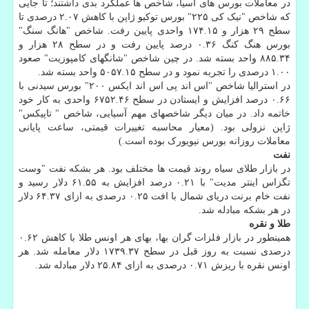
در معاملات بورس های آسیا، شاخص ها عملکرد بدی داشتند؛ تا جایی
که شاخص "نیک کی ۲۲۵" بورس توکیو ژاپن با کاهش ۲.۰۷ درصدی تا
سطح ۲۹ هزار و ۱۷۴.۱۵ واحدی پایین رفت. شاخص "هانگ سنگ"
بورس هنگ کنگ ۰.۳۶ درصد پایین رفت و در سطح ۲۸ هزار و
۸۸۵.۳۴ واحد بسته شد. در چین شاخص "شانگهای کامپوزیت" صعود
۱.۰۰ درصدی را تجربه نمود و در سطح ۵۰۵۷.۱۵ واحد بسته شد.
در استرالیا شاخص "اس اند پی اس اند ایکس ۲۰۰" بورس سیدنی با
۰.۶۶ درصد افزایش و ایستادن در سطح ۶۷۵۲.۴۶ واحدی به کار خود
خاتمه داد. در میان دیگر شاخصهای مهم آسیایی، شاخص " تاپیکس"
ژاپن نزولی بود. (معیار محاسبه تغییرات قیمتی، ساعت پایانی
معاملات روزانه بورس نیویورک بوده است.)
نفت
در بازار طلای سیاه روند قیمت ها مختلف بود. هر بشکه نفت "وست
تگزاس اینتر مدیت" با ۰.۲۱ درصد افزایش به ۶۱.۵۵ دلار رسید و
نفت خام برنت دریای شمال با افت ۰.۲۵ درصدی به ازای ۶۴.۳۷ دلار
در هر بشکه مبادله شد.
طلا و نقره
همینطور در بازار فلزات گران بها، بهای هر اونس طلا با کاهش ۰.۶۲
درصدی نسبت به روز قبل در سطح ۱۷۳۹.۳۷ دلار معامله شد. هر
اونس نقره با ریزش ۰.۷۱ درصدی به ازای ۲۵.۸۴ دلار مبادله شد.