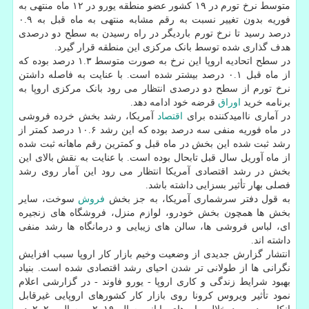
متوسط نرخ تورم در ۱۹ کشور عضو منطقه یورو در ۱۲ ماه منتهی به
فوریه بدون تغییر نسبت به رقم مشابه منتهی به ماه قبل به ۰.۹
درصد رسید تا نرخ تورم باردیگر در راه رسیدن به سطح دو درصدی
هدف گذاری شده توسط بانک مرکزی این منطقه قرار گیرد.
در سطح اتحادیه اروپا این نرخ به صورت متوسط ۱.۳ درصد بوده که
از ماه قبل ۰.۱ درصد بیشتر شده است. با عنایت به فاصله داشتن
نرخ تورم از سطح دو درصدی انتظار می رود بانک مرکزی اروپا به
برنامه خرید
اوراق
قرضه خود ادامه دهد.
در آماری ناامیدکننده برای
اقتصاد
آمریکا، رشد بخش خرده فروشی
در ماه فوریه منفی سه درصد بوده که این رشد ۱۰.۶ درصد کمتر از
رشد ثبت شده این بخش در ماه قبل و کمترین رقم ماهانه ثبت شده
از ماه آوریل سال قبل تابحال بوده است. با عنایت به نقش بالای این
بخش در رشد اقتصادی آمریکا انتظار می رود این آمار روی رشد
فصلی بهار تأثیر بسزایی داشته باشد.
به قول دفتر سرشماری آمریکا، به جز بخش
فروش
سوخت، سایر
بخش ها همچون بخش خودرو، لوازم منزل، فروشگاه های زنجیره
ای، لباس فروشی ها، سالن های زیبایی و درمانگاه ها رشد منفی
داشته اند.
انتشار گزارش جدیدی از وضعیت وخیم بازار کار اروپا سبب افزایش
نگرانی ها از طولانی تر شدن احیای رشد اقتصادی شده است. بنیاد
بهبود شرایط زندگی و کاری اروپا - یورو فاوند - در گزارشی اعلام
نمود تأثیر ویروس کرونا روی بازار کار کشورهای اروپایی غیرقابل