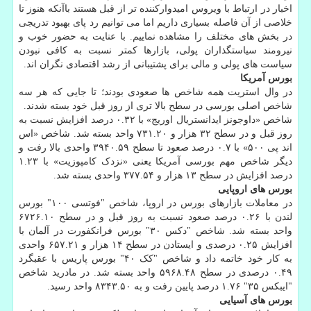
اخبار در ارتباط با ویروس امیدوارکننده تر از قبل هستند باآنکه هنوز تا
خلاصی از آن فاصله بسیاری داریم اما می توانیم رد پای بهبود تدریجی
در بخش های مختلف را مشاهده نماییم. با عنایت به حضور خوب و
نیرومند سیاستگذاران پولی، بازارها کمتر نسبت به کافی نبودن
سیاست های پولی و مالی برای پشتیبانی از رشد اقتصادی نگران اند.
بورس آمریکا
در وال استریت همه شاخص ها صعودی بودند؛ تا جایی که هر سه
شاخص اصلی بورسی در سطح بالا تری از روز قبل خود بسته شدند.
شاخص «داوجونز ایدانستریال اوریج» با ۰.۳۲ درصد افزایش نسبت به
روز قبل و در سطح ۳۲ هزار و ۷۳۱.۲۰ واحد بسته شد. شاخص «اس
اند پی ۵۰۰» با ۰.۷ درصد صعود تا سطح ۳۹۴۰.۵۹ واحدی بالا رفت و
دیگر شاخص مهم بورسی آمریکا یعنی «نزدک کامپوزیت» با ۱.۲۳
درصد افزایش در سطح ۱۳ هزار و ۳۷۷.۵۴ واحدی بسته شد.
بورس های اروپایی
در معاملات بازارهای بورس در اروپا، شاخص "فوتسی ۱۰۰" بورس
لندن با ۰.۲۶ درصد صعود نسبت به روز قبل و در سطح ۶۷۲۶.۱۰
واحد بسته شد. شاخص "دکس ۳۰" بورس فرانکفورت در آلمان با
افزایش ۰.۲۵ درصدی و ایستادن در سطح ۱۴ هزار و ۶۵۷.۲۱ واحدی
به کار خود خاتمه داد و شاخص "کک ۴۰" بورس پاریس با عقبگرد
۰.۴۹ درصدی در سطح ۵۹۶۸.۴۸ واحد بسته شد. در مادرید شاخص
"ایبکس ۳۵" ۱.۷۶ درصد پایین رفت و به ۸۳۴۳.۵۰ واحد رسید.
بورس های آسیایی