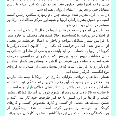
چینی را به افترا نقض حقوق بشر تحریم کرد که این اقدام با پاسخ
متقابل چین و تحریم ۱۰ مقام اروپایی همراه شد.
در میان افراد تحریم شده توسط چین نام رینهارد بتیکفر، رئیس کمیته
امنیت و حقوق بشر پارلمان اروپا و همینطور مرکز مطالعات مرکاتور
مستقر در آلمان دیده می شود.
به نظر می آید موج سوم کرونا در اروپا در حال آغاز شدن است. بعد
از اختلال در برنامه واکسیناسیون حالا کشورهای مختلف در قاره سبز
با افزایش شمار مبتلایان مواجه و ناچار به اعمال قرنطینه در بعضی
از مناطق شده اند. در فرانسه که یکی از ۱۰ کانون اصلی درگیر با
کرونا در اروپا به حساب می آید پایتخت و بعضی از مناطق شمالی به
دنبال مشاهده جهش جدید ویروس که به کرونای فرانسوی معروف
شده است قرنطینه می شوند. در آلمان و لهستان هم شمار مبتلایان
باردیگر رو به افزایش است که در لهستان نیمی از مبتلایان به کرونای
نوع انگلیسی گرفتار شده اند.
شمار متقاضیان دریافت مزایای بیکاری در آمریکا تا نیمه ماه مارس
به ۷۷۰ هزار نفر رسید که این رقم بالاترین رقم هفتگی ثبت شده دو
ماه اخیر و ۷۰ هزار نفر بالاتر از انتظار قبلی فعالان
بازار
بوده است.
با عنایت به بالا باقی ماندن میزان شیوع کرونا در آمریکا کماکان بیشتر
کسب و کارها در این کشور با حداکثر ظرفیت خود کار نمی کنند و
همین مسئله هم بعضی از کسب و کارها بخصوص کسب و کارهای
کوچک و متوسط را مجبور کرده است با هدف پیشگیری از
ورشکستگی دست به تعدیل نیرو یا کاهش دستمزد کارکنان خود بزنند.