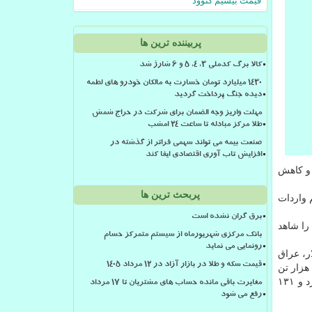
قیمت بیسیم کنوود
پربیننده ترین ها
کالا برگ کدملی 3، 4، 5 و 6 شارژ شد
۱۴۳۰ میلیارد تومان خسارت به مالکان خودرو های لطمه
دیده جنگ پرداخت گردید
مهلت واریز وجه الضمان برای شرکت در حراج شمش
طلا مرکز مبادله تا ساعت ۲۴ امشب
صنعت بیمه می تواند سهمی فراتر از گذشته در
افزایش تاب آوری اقتصادی ایفا کند
 میلیون دلاری در صادرات و کاهش
پربحث ترین ها
 ۲ میلیارد و ۹۵۱ میلیون دلار و سهم واردات
برق گران نشده است
یلیون دلار افزایش تجارت را شاهد
بانک مرکزی شهریورماه از سیستم متمرکز حسام
رونمایی می نماید
 با یک میلیون و ۷۱۴ هزار تن به ارزش ۸۴۵ میلیون دلار، عراق
قیمت سکه و طلا در بازار آزاد در ۱۲ مرداد ۱۴۰۵
 یک میلیون و ۵۷۰ هزار تن به ارزش ۴۷۷ میلیون دلار، امارات با یک میلیون و ۱۶۰هزار تن به ارزش ۴۴۱ میلیون دلار، افغانستان با ۵۷۶ هزار تن
به ارزش ۱۸۵ میلیون دلار و ترکیه با ۱۶۵ هزار تن به ارزش ۱۸۳ میلیون دلار و جمعا با پنج میلیون و ۱۸۵ هزار تن کالا به ارزش ۲ میلیارد و ۱۳۱
مغایرت باقی مانده حساب های مشتریان تا 17 مرداد
رفع می شود