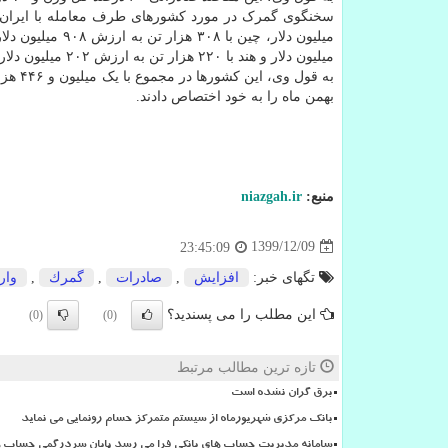
میلیون دلار و هند با ۲۲۰ هزار تن به ارزش ۲۰۲ میلیون دلار به ترتیب پنج کشور طرف معامله برای واردات کالا به ایران بودند.
بهمن ماه را به خود اختصاص دادند.
منبع:
niazgah.ir
1399/12/09
23:45:09
تگهای خبر:
افزایش
,
صادرات
,
گمرك
,
وار
این مطلب را می پسندید؟
(0)
(0)
تازه ترین مطالب مرتبط
برق گران نشده است
بانک مرکزی شهریورماه از سیستم متمرکز حسام رونمایی می نماید
سامانه مدیریت حساب های بانکی فرا می رسد پایان سردرگمی حساب ها