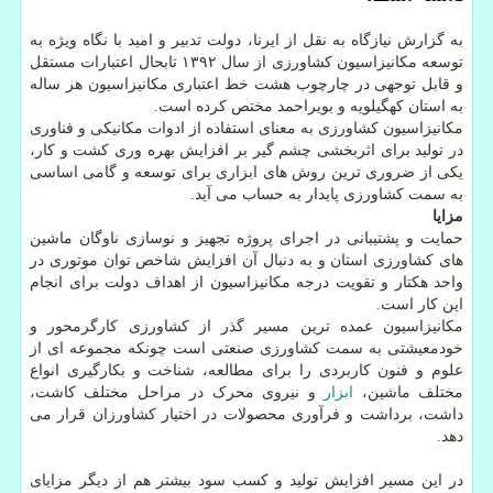
به گزارش نیازگاه به نقل از ایرنا، دولت تدبیر و امید با نگاه ویژه به
توسعه مکانیزاسیون کشاورزی از سال ۱۳۹۲ تابحال اعتبارات مستقل
و قابل توجهی در چارچوب هشت خط اعتباری مکانیزاسیون هر ساله
به استان کهگیلویه و بویراحمد مختص کرده است.
مکانیزاسیون کشاورزی به معنای استفاده از ادوات مکانیکی و فناوری
در تولید برای اثربخشی چشم گیر بر افزایش بهره وری کشت و کار،
یکی از ضروری ترین روش های ابزاری برای توسعه و گامی اساسی
به سمت کشاورزی پایدار به حساب می آید.
مزایا
حمایت و پشتیبانی در اجرای پروژه تجهیز و نوسازی ناوگان ماشین
های کشاورزی استان و به دنبال آن افزایش شاخص توان موتوری در
واحد هکتار و تقویت درجه مکانیزاسیون از اهداف دولت برای انجام
این کار است.
مکانیزاسیون عمده ترین مسیر گذر از کشاورزی کارگرمحور و
خودمعیشتی به سمت کشاورزی صنعتی است چونکه مجموعه ای از
علوم و فنون کاربردی را برای مطالعه، شناخت و بکارگیری انواع
مختلف ماشین،
ابزار
و نیروی محرک در مراحل مختلف کاشت،
داشت، برداشت و فرآوری محصولات در اختیار کشاورزان قرار می
دهد.
در این مسیر افزایش تولید و کسب سود بیشتر هم از دیگر مزایای