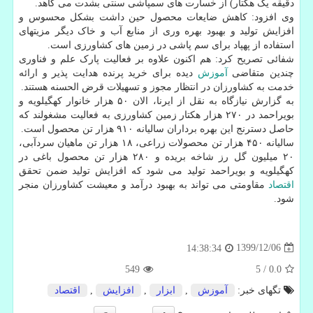
دقیقه یک هکتار) از خسارت های سمپاشی سنتی بشدت می کاهد.
وی افزود: کاهش ضایعات محصول حین داشت بشکل محسوس و
افزایش تولید و بهبود بهره وری از منابع آب و خاک دیگر مزیتهای
استفاده از پهپاد برای سم پاشی در زمین های کشاورزی است.
شفائی تصریح کرد: هم اکنون علاوه بر فعالیت پارک علم و فناوری
چندین متقاضی
آموزش
دیده برای خرید پرنده هدایت پذیر و ارائه
خدمت به کشاورزان در انتظار مجوز و تسهیلات قرض الحسنه هستند.
به گزارش نیازگاه به نقل از ایرنا، الان ۵۰ هزار خانوار کهگیلویه و
بویراحمد در ۲۷۰ هزار هکتار زمین کشاورزی به فعالیت مشغولند که
حاصل دسترنج این بهره برداران سالیانه ۹۱۰ هزار تن محصول است.
سالیانه ۴۵۰ هزار تن محصولات زراعی، ۱۸ هزار تن ماهیان سردآبی،
۲۰ میلیون گل رز شاخه بریده و ۲۸۰ هزار تن محصول باغی در
کهگیلویه و بویراحمد تولید می شود که افزایش تولید ضمن تحقق
اقتصاد
مقاومتی می تواند به بهبود درآمد و معیشت کشاورزان منجر
شود.
1399/12/06
14:38:34
549
5
/
0.0
تگهای خبر:
آموزش
,
ابزار
,
افزایش
,
اقتصاد