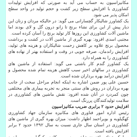
مکانیزاسیون به حساب می آید به صورتی که افزایش تولیدات
کشاورزی با افزایش سطح زیر کشت و حجم تولید در واحد سطح
امکان پذیر می شود.
یک کشاورز شالیکار گچسارانی می گوید: در حالیکه مردان و زنان این
دیار پیش از این برای نشاء برنج تا زانو درون گل و لای بودند اما
ماشین آلات کشاورزی این روزها کار تولید برنج را آسان کرده است.
مجتبی اسدی افزود: بهره گیری از ماشین آلات در کشت و برداشت
محصول برنج علاوه بر کاهش زحمت شالیکاران و هزینه های تولید،
افزایش راندمان، صرفه جویی در وقت و استفاده بهتر از نهاده های
کشاورزی را به همراه دارد.
یک کشاورز گندم کار باشتی می گوید: استفاده از ماشین های
کشاورزی در سالهای اخیر سبب کاهش هزینه تمام شده محصول و
افزایش درآمد بهره برداران شده است.
حسین علی پور ضمن اشاره به اینکه انجام مراحل سخت از جانب
بهره برداران در روش های سنتی منجر به تجربه بیماری های مختلفی
چون کمردرد در آنان شده افزود: نقش ماشین های کشاورزی در
سلامت تولیدکنندگان پررنگ است.
افزایش حدود ۲ برابری ضریب مکانیزاسیون
رئیس اداره امور فناوری های مکانیزه سازمان جهاد کشاورزی
کهگیلویه و بویراحمد اظهار داشت: میزان بهره گیری از ماشین های
کشاورزی در استان سال جاری نسبت به سال ۱۳۹۲ حدود ۲ برابر
افزایش یافته است.