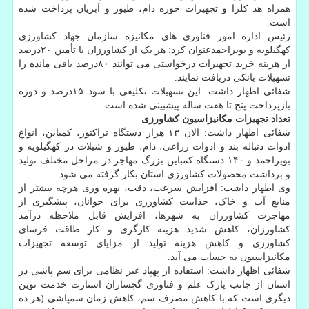
همراه هد کلزا و تجهیزات حوزه دام، طیور و آبزیان پرداخت شده
است.
رئیس اداره امور فناوری های مکانیزه سازمان جهاد کشاورزی
کهگیلویه و بویراحمدعنوان کرد: هر یک از کشاورزان با تأمین ۲۰درصد
از هزینه خرید تجهیزات درخواستی می توانند ۸۰درصد باقی مانده را
تسهیلات بانکی دریافت نمایند.
شفائی اظهار داشت: این تسهیلات تکلیفی با سود ۱۵درصد و دوره
بازپرداخت پنج تا هفت ساله پیشبینی شده است.
تعداد تجهیزات مکانیزاسیون کشاورزی
شفائی اظهار داشت: الان ۱۳ هزار دستگاه تراکتور، کمباین، انواع
ادوات دنباله بند و ادوات زراعی، دام، طیور و شیلات در کهگیلویه و
بویراحمد و ۱۴۰ دستگاه کمباین بزرگ مهاجر در مراحل مختلف تولید
و برداشت محصولات کشاورزی استان بکار گرفته می شود.
وی اظهار داشت: افزایش سرعت، دقت، بهره وری هرچه بیشتر از
منابع آب و خاک، جذابیت کشاورزی برای جوانان، پیشگیری از
مهاجرت کشاورزان به شهرها، افزایش قابل ملاحظه درآمد
کشاورزان، کاهش شدید هزینه کارگری و کار طاقت فرسای
کشاورزی و کاهش هزینه تولید از مزایای توسعه تجهیزات
مکانیزاسیون به حساب می آید.
شفائی اظهار داشت: استفاده از پهپاد غیر نظامی برای سم پاشی در
استان از جانب پارک علم و فناوری گچساران استارت خدمت نوین
دیگری است که با کاهش مصرف سم، کاهش زمان سمپاشی (هر ده