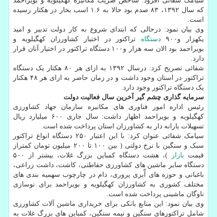
سیامک شفائی افزود: شاخص ضریب مکانیزه کهگیلویه و بویراحمد
که سال ۱۳۹۲، ۸۳ صدم بود حالا به ۱.۶ اسب بخار در هکتار رسیده
است.
وی بیان نمود: درحالی که ابتدای شروع به کار دولت تدبیر و امید
یکهزار و۹۰۰
دستگاه
تراکتور در اختیار کشاورزان کهگیلویه و
بویراحمد بود الان سه هزار و۱۰۰ دستگاه تراکتور در اختیار آنان قرار
دارد.
شفائی تصریح کرد: درسال ۱۳۹۲ به ازای هر ۸۰ هکتار یک دستگاه
تراکتور در استان وجود داشت و در زمان حاضر به ازای هر ۴۸ هکتار
یک دستگاه تراکتور وجود دارد.
سرمایه گذاری چشم گیر آخرین سال فعالیت دولت
رئیس اداره امور فناوری های مکانیزه سازمان جهاد کشاورزی
کهگیلویه و بویراحمد اظهار داشت: سال جاری ۶۰۰ میلیارد ریال
تسهیلات یارانه دار به کشاورزان استان پرداخت شده است.
سیامک شفائی عنوان کرد: با این اعتبار ۲۵۰ دستگاه انواع تراکتور
سبک و سنگین با نرخ دولتی ( بین ۱۰۰ تا ۲۰۰ میلیون تومان کمتراز
قیمت
بازار
)، هشت دستگاه کمباین بزرگ غلات، بیشتر از ۵۰۰
دستگاه سایر ماشین های کشاورزی حفاطتی، کاشت، داشت زراعی،
باغبانی و حوزه های آّبزی پروری، دام در چارچوب سهمیه بندی های
مختلف کشوری به کشاورزان کهگیلویه و بویراحمد برای نوسازی
ناوگان ماشینی پرداخت شده است.
وی بیان نمود: این منابع بانکی برای خریداری ماشین آلات کشاورزی
شامل تراکتورهای سنگین و نیمه سنگین، کمباین های بزرگ غلات به